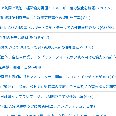
ア訪問で政治・経済協力再開とエネルギー協力強化を確認(スペイン、
影響評価制度見直しと許認可簡素化の規則改正案(チリ)
相、ASEANのエネルギー・金融・データでの連携を呼びかけ(ASEAN
半期の販売台数は減少(ドイツ)
を通じて現政権下で24万6,000人超の雇用創出へ(チリ)
団体、自動車産業データプラットフォームの連携へ向けた協力を推進(
証実験の加速に言及(中国)
の漫画家を講師に迎えマスタークラス開催、ワコム・インディアが協力(イン
tnam 2026」に出展、ベトナム製造業の高度化で日本製品の需要拡大に期
AI計算インフラやフィジカルAI関連企業が多数出展(中国)
包括的経済連携協定に署名(韓国、バングラデシュ、日本)
2026年度の売上高は20％増、旅客・貨物事業とも拡大(エチオピア)