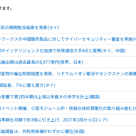
けます。
回茶の関税割当結果を発表(タイ)
ワークスの中国販売製品に対してサイバーセキュリティー審査を実施(
のインテリジェンス化加速で地場通信大手AISと提携(タイ、中国)
出額は過去最高の8,977億円(世界、日本)
鉱物の輸出制限措置を発表、リチウムイオン電池やタングステンの廃棄
間延長、7％に据え置き(タイ)
影響で第2四半期は上場以来最大の赤字を計上(韓国)
イベント開催、小型モジュール炉・核融合技術商業化の取り組み進む(米
準額を月額で約3倍に引き上げ、2027年3月から(ロシア)
論調査は、共和党候補がわずかに優位(米国)