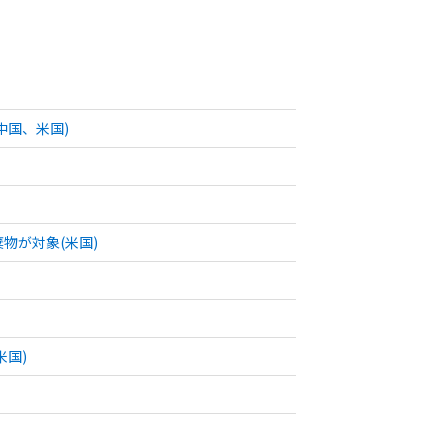
中国、米国)
物が対象(米国)
国)