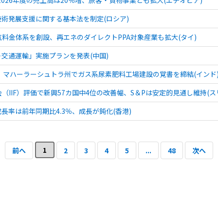
技術発展支援に関する基本法を制定(ロシア)
料金体系を創設、再エネのダイレクトPPA対象産業も拡大(タイ)
＋交通運輸」実施プランを発表(中国)
CF、マハーラーシュトラ州でガス系尿素肥料工場建設の覚書を締結(インド
（IIF）評価で新興57カ国中4位の改善幅、S＆Pは安定的見通し維持(ス
P成長率は前年同期比4.3％、成長が鈍化(香港)
1
前へ
2
3
4
5
...
48
次へ