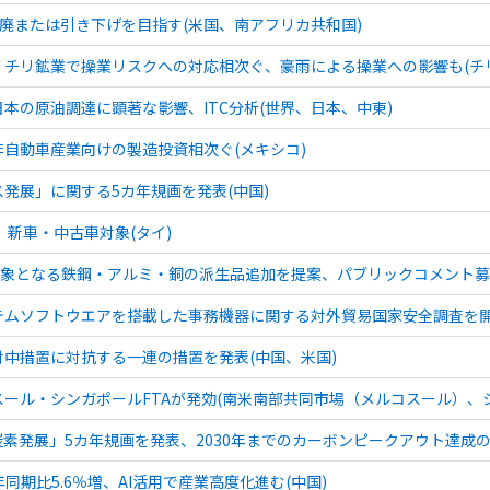
撤廃または引き下げを目指す(米国、南アフリカ共和国)
チリ鉱業で操業リスクへの対応相次ぐ、豪雨による操業への影響も(チ
本の原油調達に顕著な影響、ITC分析(世界、日本、中東)
自動車産業向けの製造投資相次ぐ(メキシコ)
発展」に関する5カ年規画を発表(中国)
、新車・中古車対象(タイ)
対象となる鉄鋼・アルミ・銅の派生品追加を提案、パブリックコメント募集
ムソフトウエアを搭載した事務機器に関する対外貿易国家安全調査を開
中措置に対抗する一連の措置を発表(中国、米国)
ール・シンガポールFTAが発効(南米南部共同市場（メルコスール）、
素発展」5カ年規画を発表、2030年までのカーボンピークアウト達成の
同期比5.6％増、AI活用で産業高度化進む(中国)