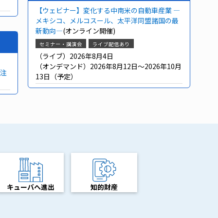
【ウェビナー】変化する中南米の自動車産業 ―
メキシコ、メルコスール、太平洋同盟諸国の最
新動向―
(オンライン開催)
セミナー・講演会
ライブ配信あり
（ライブ）2026年8月4日
（オンデマンド）2026年8月12日～2026年10月
注
13日（予定）
キューバへ進出
知的財産