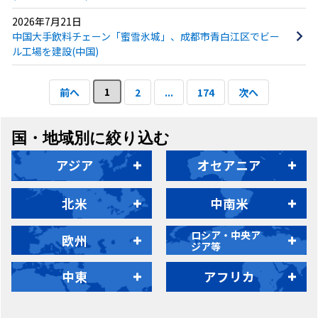
2026年7月21日
中国大手飲料チェーン「蜜雪氷城」、成都市青白江区でビー
ル工場を建設(中国)
1
前へ
2
...
174
次へ
国・地域別に絞り込む
アジア
オセアニア
北米
中南米
ロシア・中央ア
欧州
ジア等
中東
アフリカ