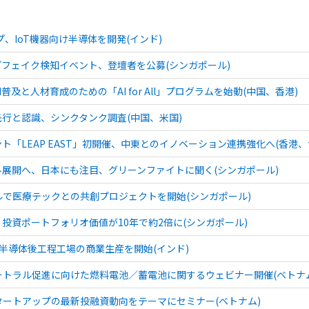
、IoT機器向け半導体を開発(インド)
フェイク検知イベント、登壇者を公募(シンガポール)
及と人材育成のための「AI for All」プログラムを始動(中国、香港)
先行と認識、シンクタンク調査(中国、米国)
ト「LEAP EAST」初開催、中東とのイノベーション連携強化へ(香港、
外展開へ、日本にも注目、グリーンファイトに聞く(シンガポール)
で医療テックとの共創プロジェクトを開始(シンガポール)
投資ポートフォリオ価値が10年で約2倍に(シンガポール)
で半導体後工程工場の商業生産を開始(インド)
トラル促進に向けた燃料電池／蓄電池に関するウェビナー開催(ベトナ
ートアップの最新投融資動向をテーマにセミナー(ベトナム)