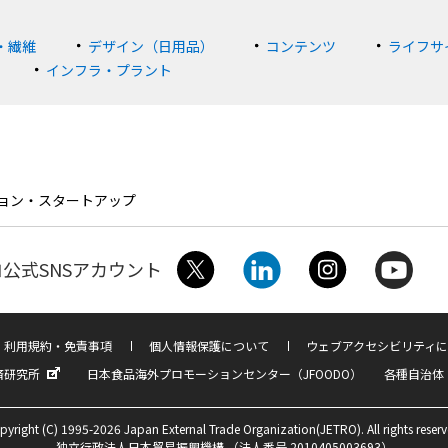
・繊維
デザイン（日用品）
コンテンツ
ライフサ
インフラ・プラント
ョン・スタートアップ
公式SNSアカウント
利用規約・免責事項
個人情報保護について
ウェブアクセシビリティに
済研究所
日本食品海外プロモーションセンター（JFOODO）
各種自治体
pyright (C) 1995-2026 Japan External Trade Organization(JETRO). All rights reserv
独立行政法人日本貿易振興機構 （法人番号 2010405003693）