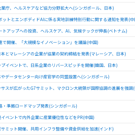
業庁、ヘルスケアなど協力分野拡大へ(シンガポール、日本)
ロボットとエンボディドAIに係る実地訓練特別行動に関する通知を発表(中
タートアップへの投資、ヘルスケア、AI、気候テックが伸長(ベトナム)
大連で開催、「大規模なイノベーション」を議論(中国)
日本とマレーシアの企業が協業の契約締結を発表(マレーシア、日本)
プイベントで、日系企業のリバースピッチを開催(韓国、日本)
体やデータセンター向け産官学の同盟設置へ(シンガポール)
ンサスが広がったG7サミット、マクロン大統領が国際協調の進展を強調
規格・準拠ロードマップ発表(シンガポール)
イベントで内外企業に産業優位性などをPR(中国)
サミット開催、共用インフラ整備や資金供給を加速(インド)