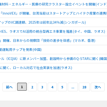
先端材料・エネルギー・医療の研究クラスター設立イベントを開催(インド
と「InnoVEX」が開催、台湾当局はスタートアップとハイテク産業の連携
プのVC調達額、2025年は前年比34％減(シンガポール)
IES、ラオスでAI活用の統合型再エネ事業を推進(タイ、中国、ラオス)
xpo」開催、日本からの視察団「技術の進歩を体感」(マカオ、香港)
動運転用チップを発表(中国)
（ICQIA）に新メンバー加盟、創設時から参画のQ-STARに聞く(韓
nceに聞く、ローカル対応で社会実装を加速(ラオス)
1
前へ
2
3
4
5
...
28
次へ