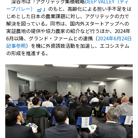
深谷市は「アグリテック集積戦略
DEEP VALLEY
（ディ
ープバレー）
」のもと、高齢化による担い手不足をは
じめとした日本の農業課題に対し、アグリテックの力で
解決を図っている。同市は、国内外スタートアップへの
実証農地の提供や協力農家の紹介など行うほか、
2024
年
6
月以降、グランド・ファームとの連携（
2024
年6
月24
日
記事参照
）を機に外資誘致活動を加速し、エコシステム
の形成を推進する。