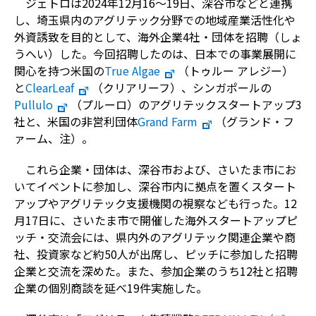
ジェトロは
2024
年
12
月
16
～
19
日、深谷市などと連携
し、埼玉県内のアグリテック分野での地域産業活性化や
外資誘致を目的として、海外企業
4
社・団体を招聘（しょ
うへい）した。今回招聘したのは、日本での事業展開に
関心を持つ米国の
True Algae
（トゥルー アレジー）
と
ClearLeaf
（クリアリーフ）、シンガポールの
Pullulo
（プルーロ）のアグリテックスタートアップ
3
社と、米国の非営利団体
Grand Farm
（グランド・フ
ァーム、注）。
これら企業・団体は、深谷市および、さいたま市にお
いてイベントに参加し、深谷市内に拠点を置くスタート
アップやアグリテック支援機関の視察なども行った。
12
月
17
日に、さいたま市で開催した海外スタートアップピ
ッチ・交流会には、県内外のアグリテック関連企業や商
社、投資家など約
50
人が出席し、ピッチに参加した招聘
企業と交流を深めた。また、参加企業のうち
12
社と招聘
企業の個別商談を延べ
19
件実施した。