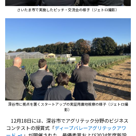
さいたま市で実施したピッチ・交流会の様子（ジェトロ撮影）
深谷市に拠点を置くスタートアップの実証用農地視察の様子（ジェトロ撮
影）
12
月
18
日には、深谷市でアグリテック分野のビジネス
コンテストの授賞式「
ディープバレーアグリテックアワ
ード
」が開催された。最優秀賞および
2024
年度新設