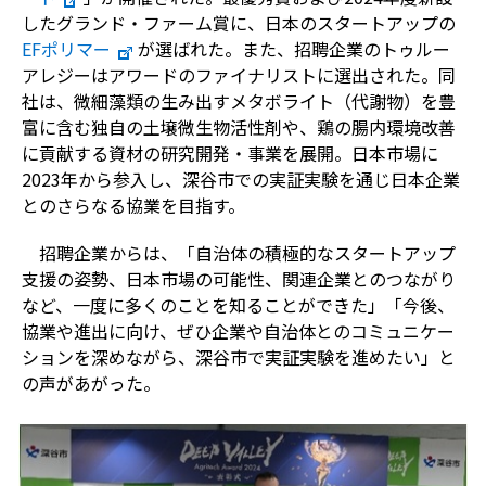
したグランド・ファーム賞に、日本のスタートアップの
EF
ポリマー
が選ばれた。また、招聘企業のトゥルー
アレジーはアワードのファイナリストに選出された。同
社は、微細藻類の生み出すメタボライト（代謝物）を豊
富に含む独自の土壌微生物活性剤や、鶏の腸内環境改善
に貢献する資材の研究開発・事業を展開。日本市場に
2023
年から参入し、深谷市での実証実験を通じ日本企業
とのさらなる協業を目指す。
招聘企業からは、「自治体の積極的なスタートアップ
支援の姿勢、日本市場の可能性、関連企業とのつながり
など、一度に多くのことを知ることができた」「今後、
協業や進出に向け、ぜひ企業や自治体とのコミュニケー
ションを深めながら、深谷市で実証実験を進めたい」と
の声があがった。