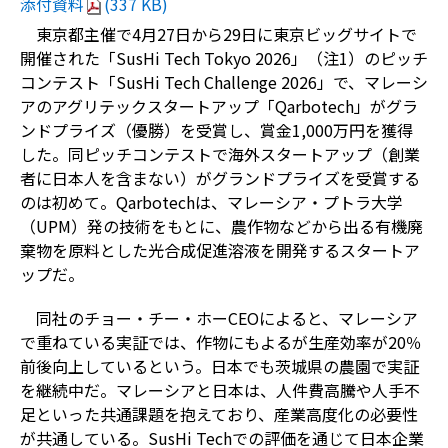
添付資料
(337 KB)
東京都主催で
4
月
27
日から
29
日に東京ビッグサイトで
開催された「
SusHi Tech Tokyo 2026
」（注
1
）のピッチ
コンテスト「
SusHi Tech Challenge 2026
」で、マレーシ
アのアグリテックスタートアップ「
Qarbotech
」がグラ
ンドプライズ（優勝）を受賞し、賞金
1,000
万円を獲得
した。同ピッチコンテストで海外スタートアップ（創業
者に日本人を含まない）がグランドプライズを受賞する
のは初めて。
Qarbotech
は、マレーシア・プトラ大学
（
UPM
）発の技術をもとに、農作物などから出る有機廃
棄物を原料とした光合成促進溶液を開発するスタートア
ップだ。
同社のチョー・チー・ホー
CEO
によると、マレーシア
で重ねている実証では、作物にもよるが生産効率が
20
％
前後向上しているという。日本でも茨城県の農園で実証
を継続中だ。マレーシアと日本は、人件費高騰や人手不
足といった共通課題を抱えており、産業高度化の必要性
が共通している。
SusHi Tech
での評価を通じて日本企業