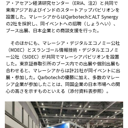
ア・アセアン経済研究センター（
ERIA
、注
2
）と共同で
東南アジアおよびインドのスタートアップパビリオンを
設置した。マレーシアからは
Qarbotech
と
ALT Synergy
の
2
社を採択し、同イベントへの招聘（しょうへい）、
ブース出展、日本企業との商談支援を行った。
そのほかにも、マレーシア・デジタルエコノミー公社
（
MDEC
）とスランゴール情報技術・デジタルエコノミ
ー公社（
SIDEC
）が共同でマレーシアパビリオンを設置
した。東京証券取引所のブース内での出展や個別出展も
合わせると、マレーシアからは計
21
社が同イベントに出
展・参加した。
Qarbotech
の優勝に加え、多数のマレー
シア企業が参加したことは、同国企業の日本市場への関
心の高さを示すものといえる（添付資料表参照）。