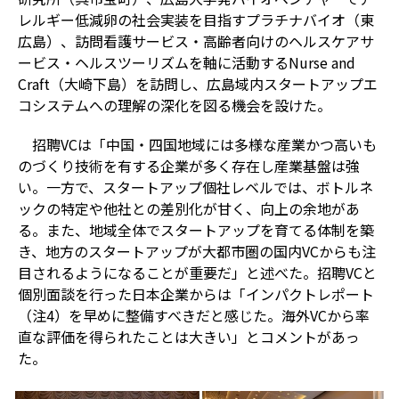
レルギー低減卵の社会実装を目指すプラチナバイオ（東
広島）、訪問看護サービス・高齢者向けのヘルスケアサ
ービス・ヘルスツーリズムを軸に活動する
Nurse and
Craft
（大崎下島）を訪問し、広島域内スタートアップエ
コシステムへの理解の深化を図る機会を設けた。
招聘
VC
は「中国・四国地域には多様な産業かつ高いも
のづくり技術を有する企業が多く存在し産業基盤は強
い。一方で、スタートアップ個社レベルでは、ボトルネ
ックの特定や他社との差別化が甘く、向上の余地があ
る。また、地域全体でスタートアップを育てる体制を築
き、地方のスタートアップが大都市圏の国内
VC
からも注
目されるようになることが重要だ」と述べた。招聘
VC
と
個別面談を行った日本企業からは「インパクトレポート
（注
4
）を早めに整備すべきだと感じた。海外
VC
から率
直な評価を得られたことは大きい」とコメントがあっ
た。