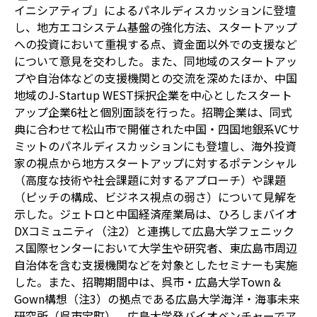
イニシアティブ」によるパネルディスカッションに登壇
し、地方エコシステム基盤の強化方法、スタートアップ
への投資において重視する点、資金面以外での支援など
について意見を交わした。また、同地域のスタートアッ
プや自治体などの支援機関との交流を深めたほか、中国
地域の
J-
S
tartup WEST
採択企業を中心としたスタート
アップ企業
6
社と個別面談を行った。招聘企業は、同式
典に合わせて松山市で開催された中国・四国地銀系
VC
サ
ミットのパネルディスカッションにも登壇し、海外投資
家の視点から地方スタートアップに対するポテンシャル
（高度な技術や社会課題に対するアプローチ）や課題
（ピッチの構成、ビジネス視点の弱さ）について見解を
示した。ジェトロと中国経済産業局は、ひろしまバイオ
DX
コミュニティ（注
2
）と連携して広島大学フェニック
ス国際センターにおいて大学生や研究者、東広島市周辺
自治体を含む支援機関などを対象としたセミナーも実施
した。また、招聘期間中は、呉市・広島大学
Town &
Gown
構想（注
3
）の拠点である広島大学海洋・海事未来
研究所（呉市宝町）、広島大学発バイオベンチャーでア