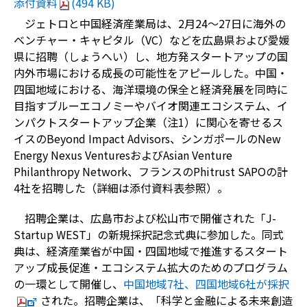
添付資料
(494 KB)
ジェトロと中国経済産業局は、
2
月
24
～
27
日に海外の
ベンチャー・キャピタル（
VC
）などを広島県および愛媛
県に招聘（しょうへい）し、地方発スタートアップの国
内外市場における成長の可能性をアピールした。中国・
四国地域における、海洋環境の保全と経済発展を同時に
目指すブルーエコノミーやバイオ関連エコシステム、イ
ンパクトスタートアップ企業（注
1
）に関心を寄せるス
イスの
Beyond Impact Advisors
、シンガポールの
New
Energy Nexus Ventures
および
Asian Venture
Philanthropy Network
、フランスの
Phitrust SAPO
の計
4
社を招聘した（詳細は添付資料表参照）。
招聘企業は、広島市および松山市で開催された「
J-
Startup WEST
」の新規採択記念式典に参加した。同式
典は、経済産業省が中国・四国地域で推進するスタート
アップ成長促進・エコシステム拡大のためのプログラム
の一環として開催し、
中国地域7
社、四国地域6
社が採択
された。招聘企業は、「科学と金融による未来創造