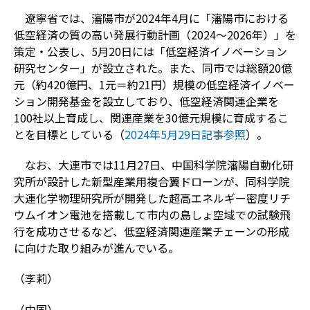
遼寧省では、瀋陽市が2024年4月に「瀋陽市における
低空経済の質の高い発展行動計画（2024～2026年）」を
策定・公表し、5月20日には「低空経済イノベーション
研究センター」が設立された。また、同市では総額20億
元（約420億円、1元＝約21円）規模の低空経済イノベー
ション開発基金を設立しており、低空経済関連企業を
100社以上育成し、関連産業を30億元規模に育成するこ
とを目標としている（
2024年5月29日記事参照
）。
なお、大連市では11月27日、中国科学院瀋陽自動化研
究所が設計した新型産業用複合翼ドローンが、同科学院
大連化学物理研究所が開発した超高エネルギー密度リチ
ウムイオン電池を搭載して市内の島しょ空域での試験飛
行を成功させるなど、低空経済関連産業チェーンの形成
に向けた取り組みが進んでいる。
（李莉）
（中国）