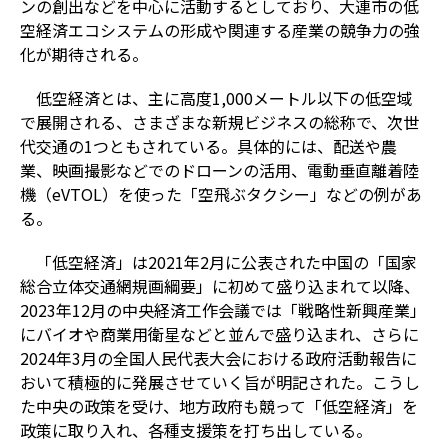
ンの創出などを中心に活動するとしており、大連市の低
空経済エコシステムの形成や関連する産業の競争力の強
化が期待される。
低空経済とは、主に高度1,000メートル以下の低空域
で展開される、さまざまな新規ビジネスの総称で、次世
代交通の1つともされている。具体的には、配送や農
業、映画撮影などでのドローンの活用、電動垂直離着陸
機（eVTOL）を使った「空飛ぶタクシー」などの例があ
る。
「低空経済」は2021年2月に公表された中国の「国家
総合立体交通網規画綱要」に初めて盛り込まれて以降、
2023年12月の中央経済工作会議では「戦略性新興産業」
にバイオや商業用衛星などと並んで盛り込まれ、さらに
2024年3月の全国人民代表大会における政府活動報告に
おいて積極的に発展させていく旨が明記された。こうし
た中央の政策を受け、地方政府も競って「低空経済」を
政策に取り入れ、各種支援策を打ち出している。