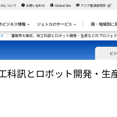
トロについて
お問い合わせ
Global Site
アジア経済研究所
外ビジネス情報
ジェトロのサービス
国・地域別に
ース
瀋陽市大東区、哈工科訊とロボット開発・生産などのプロジェク
ビジ
工科訊とロボット開発・生