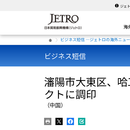
ジェ
海
ビジネス短信 ―ジェトロの海外ニュ
ビジネス短信
瀋陽市大東区、哈
クトに調印
（中国）