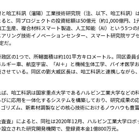
と哈工科訊（瀋陽）工業技術研究院（注、以下、哈工科訊）は
ると、同プロジェクトの投資総額は50億元（約1,000億円、1
工生産、複合材料スマート製造、人工知能（AI）という5つ
ニアリング技術イノベーションセンター、スマート研究院サブ
定だ。
政区の1つで、所轄面積は約101平方キロメートル。同区委員
ルギー車、航空宇宙、「AI＋」と機械生体工学、バイオ医学
速させている。同区の劉大威区長は、哈工科訊と連携しながら
れば、哈工科訊は国家重点大学であるハルビン工業大学などの
らびに応用を一体化するシステムを構築しており、研究成果の
ルゴリズム、新素材調製などの核心技術におけるノウハウも豊
査査」によると、同社は2020年12月、ハルビン工業大学ロ
設立された研究開発機関で、登録資本金1億800万元。