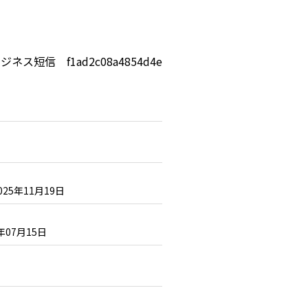
ジネス短信 f1ad2c08a4854d4e
025年11月19日
6年07月15日