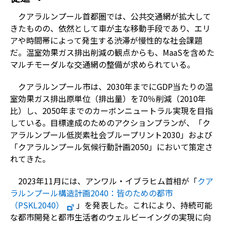
クアラルンプール首都圏では、公共交通網が拡大して
きたものの、依然として車が主な移動手段であり、エリ
アや時間帯によって発生する渋滞が慢性的な社会課題
だ。温室効果ガス排出削減の観点からも、MaaSを含めた
マルチモーダルな交通網の整備が求められている。
クアラルンプール市は、2030年までにGDP当たりの温
室効果ガス排出原単位（排出量）を70％削減（2010年
比）し、2050年までのカーボンニュートラル実現を目指
している。目標達成のためのアクションプランが、「ク
アラルンプール低炭素社会ブループリント2030」および
「クアラルンプール気候行動計画2050」において策定さ
れてきた。
2023年11月には、アンワル・イブラヒム首相が「
クア
ラルンプール構造計画2040：皆のための都市
（PSKL2040）
」を発表した。これにより、持続可能
な都市開発と都市生活者のウェルビーイングの実現に向