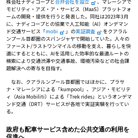
株会社ナディコープと
合弁会社を設立
、マレーシアで
モビリティ・アズ・ア・サービス（MaaS）プラットフォ
ームの開発・提供を行うと発表した。同社は2023年3月
に、ナディコープとの協業で人工知能（AI）オンデマン
ド交通サービス「
mobi
」の
実証調査
をクアラル
ンプール首都圏のスバンジャヤで開始していた。人々の
ファースト/ラストワンマイルの移動を支え、暮らしを快
適にするとともに、AIを活用した効率的な最適ルートの
検索により交通渋滞や交通事故、環境汚染などの社会課
題解決への寄与を目指す。
なお、クアラルンプール首都圏ではほかに、プラサ
ナ・マレーシアによる「kumpool」、アジア・モビリテ
ィ（Asia Mobiliti）による「Trek rides」というオンデマ
ンド交通（DRT）サービスが各地で実証実験を行ってい
る。
政府も配車サービス含めた公共交通の利用を
促進へ