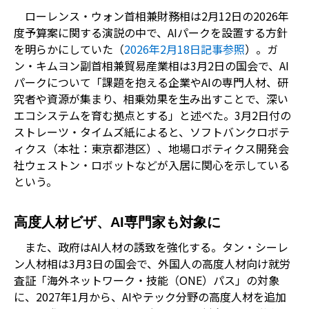
ローレンス・ウォン首相兼財務相は2月12日の2026年
度予算案に関する演説の中で、AIパークを設置する方針
を明らかにしていた（
2026年2月18日記事参照
）。ガ
ン・キムヨン副首相兼貿易産業相は3月2日の国会で、AI
パークについて「課題を抱える企業やAIの専門人材、研
究者や資源が集まり、相乗効果を生み出すことで、深い
エコシステムを育む拠点とする」と述べた。3月2日付の
ストレーツ・タイムズ紙によると、ソフトバンクロボテ
ィクス（本社：東京都港区）、地場ロボティクス開発会
社ウェストン・ロボットなどが入居に関心を示している
という。
高度人材ビザ、AI専門家も対象に
また、政府はAI人材の誘致を強化する。タン・シーレ
ン人材相は3月3日の国会で、外国人の高度人材向け就労
査証「海外ネットワーク・技能（ONE）パス」の対象
に、2027年1月から、AIやテック分野の高度人材を追加