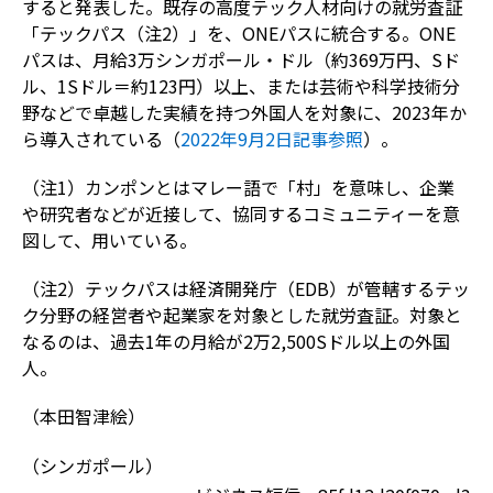
すると発表した。既存の高度テック人材向けの就労査証
「テックパス（注2）」を、ONEパスに統合する。ONE
パスは、月給3万シンガポール・ドル（約369万円、Sド
ル、1Sドル＝約123円）以上、または芸術や科学技術分
野などで卓越した実績を持つ外国人を対象に、2023年か
ら導入されている（
2022年9月2日記事参照
）。
（注1）カンポンとはマレー語で「村」を意味し、企業
や研究者などが近接して、協同するコミュニティーを意
図して、用いている。
（注2）テックパスは経済開発庁（EDB）が管轄するテッ
ク分野の経営者や起業家を対象とした就労査証。対象と
なるのは、過去1年の月給が2万2,500Sドル以上の外国
人。
（本田智津絵）
（シンガポール）