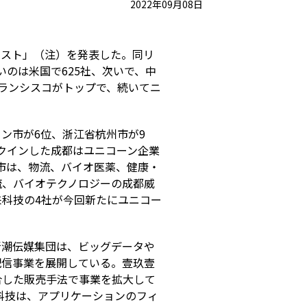
2022年09月08日
リスト」（注）を発表した。同リ
いのは米国で
625
社、次いで、中
ランシスコがトップで、続いてニ
セン市が
6
位、浙江省杭州市が
9
クインした成都はユニコーン企業
市は、物流、バイオ医薬、健康・
流、バイオテクノロジーの成都威
来科技の
4
社が今回新たにユニコー
新潮伝媒集団は、ビッグデータや
配信事業を展開している。壹玖壹
合した販売手法で事業を拡大して
科技は、アプリケーションのフィ