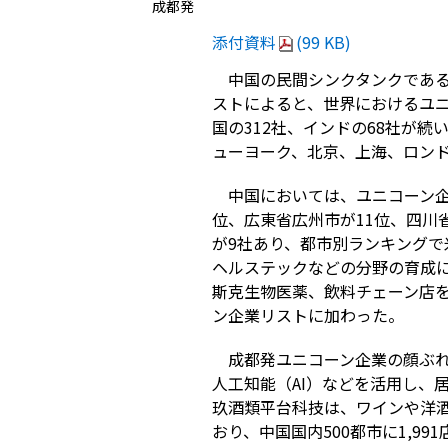
成都発
添付資料
(99 KB)
中国の民間シンクタンクであ
ストによると、世界におけるユ
国の
312
社、インドの
68
社が続
ューヨーク、北京、上海、ロン
中国においては、ユニコーン
位、広東省広州市が
11
位、四川
が
9
社あり、都市別ランキングで
ヘルステックなどの分野の育成
斯克生物医薬、飲料チェーン店
ン企業リストに加わった。
成都発ユニコーン企業の顔ぶ
人工知能（
AI
）などを活用し、
玖酒類平台科技は、ワインや洋
おり、中国国内
500
都市に
1,991