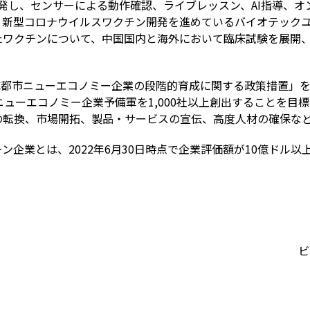
発し、センサーによる動作確認、ライブレッスン、
AI
指導、オ
、新型コロナウイルスワクチン開発を進めているバイオテック
たワクチンについて、中国国内と海外において臨床試験を展開
成都市ニューエコノミー企業の段階的育成に関する政策措置」
ニューエコノミー企業予備軍を
1,000
社以上創出することを目標
の転換、市場開拓、製品・サービスの宣伝、高度人材の確保な
ーン企業とは、
2022
年
6
月
30
日時点で企業評価額が
10
億ドル以
ビ