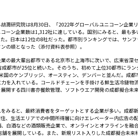
る胡潤研究院は
8
月
30
日、「
2022
年グローバルユニコーン企業
ニコーン企業数は
1,312
社に達している。国別にみると、最も多
いた。日本は
12
位の
8
社だった。都市別ランキングでは、サンフ
ドンの順となった（添付資料表参照）。
企業の最大輩出都市である北京市と上海市に次いで、広東省深
省成都市が
25
位と続いた。そのうち、初めて上位
30
都市にラン
米国のケンブリッジ、オースティン、デンバーと並んだ。成都
に力を入れている。コールドチェーンを手掛ける鮮生活冷鏈物
を展開する四川書亦餐飲管理、ソフトウエア開発の成都擬合未
れをみると、最終消費者をターゲットとする企業が多い。成都
居住、生活エリアでの中間所得層に向けエレベーター内広告の
酒、白酒などの酒類販売企業で、オンラインとオフラインを融
店舗を展開している。また、新規リスト入りした成都擬合未来