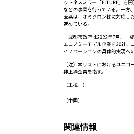
ットネスミラー「
FITURE
」を開
などの事業を行っている。一方
医薬は、オミクロン株に対応し
進めている。
成都市政府は
2022
年
7
月、「
エコノミーモデル企業を
30
社、
イノベーションの具体的実現へ
（注）本リストにおけるユニコ
非上場企業を指す。
（王植一）
（中国）
関連情報