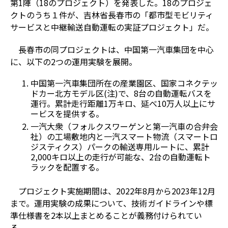
第1陣（18のプロジェクト）を発表した。18のプロジェ
クトのうち１件が、吉林省長春市の「都市型モビリティ
サービスと中継輸送自動運転の実証プロジェクト」だ。
長春市の同プロジェクトは、中国第一汽車集団を中心
に、以下の2つの運用実験を展開。
中国第一汽車集団所在の産業園区、国家コネクテッ
ドカー北方モデル区(注)で、8台の自動運転バスを
運行。累計走行距離1万キロ、延べ10万人以上にサ
ービスを提供する。
一汽大衆（フォルクスワーゲンと第一汽車の合弁会
社）の工場敷地内と一汽スマート物流（スマートロ
ジスティクス）パークの輸送専用ルートに、累計
2,000キロ以上の走行が可能な、2台の自動運転ト
ラックを配置する。
プロジェクト実施期間は、2022年8月から2023年12月
まで。運用実験の成果について、技術ガイドラインや標
準仕様書を2本以上まとめることが義務付けられてい
る。