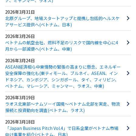
ア、ミャンマー、ラオス)
2026年3月31日
北原グループ、地場スタートアップと提携し包括的ヘルスケ
アサービス提供へ(ベトナム、日本)
2026年3月26日
ベトナムの航空会社、燃料不足のリスクで国内線を中心に4
月から一部減便へ(ベトナム、中東)
2026年3月24日
ASEAN経済相ら中東情勢の緊張の高まりに懸念、エネルギー
安全保障の強化も(東ティモール、ブルネイ、ASEAN、イン
ドネシア、カンボジア、シンガポール、タイ、フィリピン、
ベトナム、マレーシア、ミャンマー、ラオス、中東)
2026年3月19日
ラオス北東部〜ナムソーイ国境〜ベトナム北部を実走、物流
接続と投資動向を調査(ベトナム、ラオス)
2026年3月18日
「Japan Business Pitch Vol.4」で日系企業がベトナム市場
向け事業を紹介(ベトナム、日本)