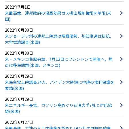
2022年7月1日
米最高裁、連邦政府の温室効果ガス排出規制権限を制限(米
国)
2022年6月30日
米ジョージア州の連邦上院選は現職優勢、州知事選は拮抗、
大学世論調査(米国)
2022年6月30日
米・メキシコ首脳会談、7月12日にワシントンで開催へ、焦
点は移民問題(米国、メキシコ)
2022年6月29日
米民主党上院議員34人、バイデン大統領に中絶の権利保護を
要請(米国)
2022年6月29日
米エネルギー長官、ガソリン高めぐり石油大手7社と対応協
議(米国)
2022年6月27日
米最高裁、女性の人工中絶権を認めた1973年の判例を破棄