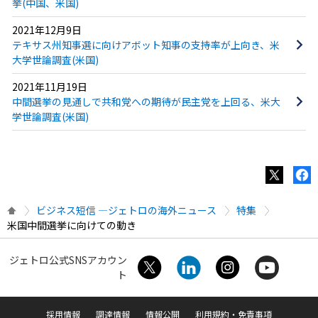
挙(中国、米国)
2021年12月9日
テキサス州知事選に向けアボット知事の支持率が上向き、米
大学世論調査(米国)
2021年11月19日
中間選挙の見通しで共和党への期待が民主党を上回る、米大
学世論調査(米国)
ビジネス短信 ―ジェトロの海外ニュース
特集
米国中間選挙に向けての動き
ジェトロ公式SNSアカウン
ト
採用情報
調達情報
情報公開
利用規約・免責事項