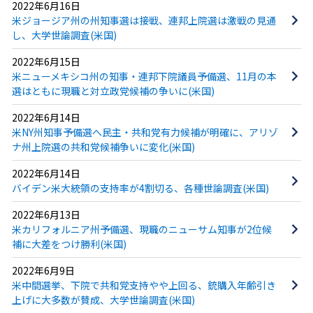
2022年6月16日
米ジョージア州の州知事選は接戦、連邦上院選は激戦の見通
し、大学世論調査(米国)
2022年6月15日
米ニューメキシコ州の知事・連邦下院議員予備選、11月の本
選はともに現職と対立政党候補の争いに(米国)
2022年6月14日
米NY州知事予備選へ民主・共和党有力候補が明確に、アリゾ
ナ州上院選の共和党候補争いに変化(米国)
2022年6月14日
バイデン米大統領の支持率が4割切る、各種世論調査(米国)
2022年6月13日
米カリフォルニア州予備選、現職のニューサム知事が2位候
補に大差をつけ勝利(米国)
2022年6月9日
米中間選挙、下院で共和党支持やや上回る、銃購入年齢引き
上げに大多数が賛成、大学世論調査(米国)