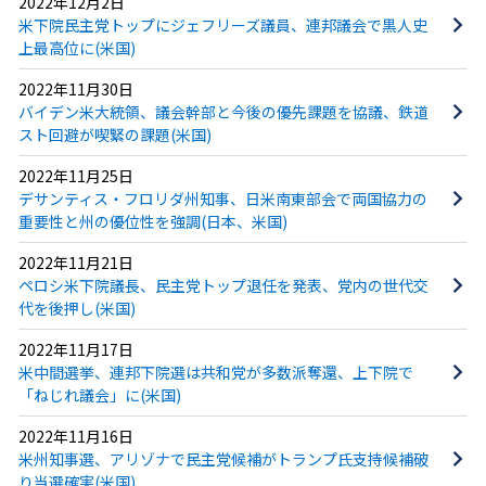
2022年12月2日
米下院民主党トップにジェフリーズ議員、連邦議会で黒人史
上最高位に(米国)
2022年11月30日
バイデン米大統領、議会幹部と今後の優先課題を協議、鉄道
スト回避が喫緊の課題(米国)
2022年11月25日
デサンティス・フロリダ州知事、日米南東部会で両国協力の
重要性と州の優位性を強調(日本、米国)
2022年11月21日
ペロシ米下院議長、民主党トップ退任を発表、党内の世代交
代を後押し(米国)
2022年11月17日
米中間選挙、連邦下院選は共和党が多数派奪還、上下院で
「ねじれ議会」に(米国)
2022年11月16日
米州知事選、アリゾナで民主党候補がトランプ氏支持候補破
り当選確実(米国)