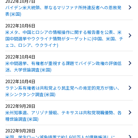
2022年10月7日
バイデン米大統領、単なるマリファナ所持違反者への恩赦発
表(米国)
2022年10月6日
米メタ、中国とロシアの情報操作に関する報告書を公表、米
国中間選挙やウクライナ情勢がターゲットに(中国、米国、チ
ェコ、ロシア、ウクライナ)
2022年10月4日
米中間選挙、有権者が重視する課題でバイデン政権の評価低
迷、大学世論調査(米国)
2022年10月4日
ラテン系有権者は共和党より民主党への肯定的見方が強い、
米シンクタンク調査(米国)
2022年9月28日
米州知事選、アリゾナ接戦、テキサスは共和党現職優勢、各
種世論調査(米国)
2022年9月28日
米国、学生ローン減免措置で約1,600万人が債務帳消しに、