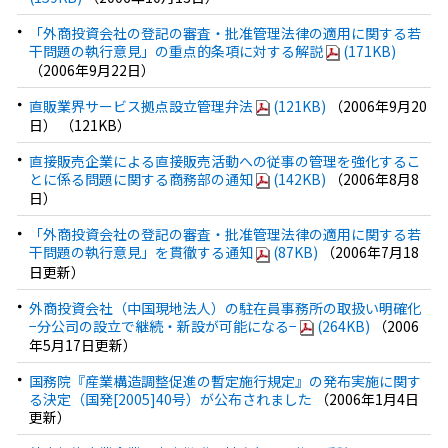
「外商投資会社の登記の審査・批准管理法律の適用に関する若
干問題の執行意見」の重点的条項に対する解説
(171KB)
（2006年9月22日）
直販業界サービス拠点設立管理弁法
(121KB)
（2006年9月20
日） （121KB）
直接販売企業による直接販売活動への従事の管理を強化するこ
とに係る問題に関する商務部の通知
(142KB)
（2006年8月8
日）
「外商投資会社の登記の審査・批准管理法律の適用に関する若
干問題の執行意見」を貫徹する通知
(87KB)
（2006年7月18
日更新）
外商投資会社（中国現地法人）の駐在員事務所の取扱い明確化
−分公司の設立で継続・新設が可能になる−
(264KB)
（2006
年5月17日更新）
国務院『産業構造調整促進の暫定施行規定』の発布実施に関す
る決定（国発[2005]40号）が公布されました
（2006年1月4日
更新）