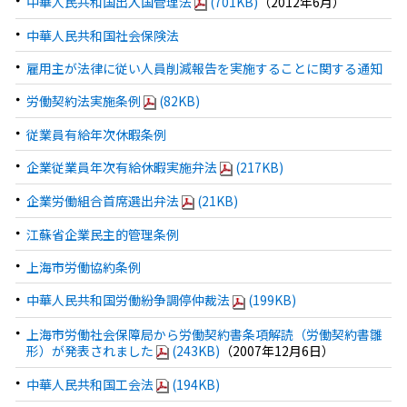
中華人民共和国出入国管理法
(701KB)
（2012年6月）
中華人民共和国社会保険法
雇用主が法律に従い人員削減報告を実施することに関する通知
労働契約法実施条例
(82KB)
従業員有給年次休暇条例
企業従業員年次有給休暇実施弁法
(217KB)
企業労働組合首席選出弁法
(21KB)
江蘇省企業民主的管理条例
上海市労働協約条例
中華人民共和国労働紛争調停仲裁法
(199KB)
上海市労働社会保障局から労働契約書条項解読（労働契約書雛
形）が発表されました
(243KB)
（2007年12月6日）
中華人民共和国工会法
(194KB)