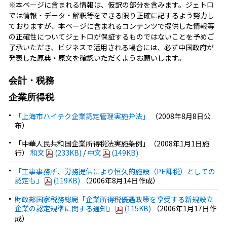
※本ページに含まれる情報は、仮訳の部分を含みます。ジェトロ
では情報・データ・解釈等をできる限り正確に記するよう努力し
ておりますが、本ページに含まれるコンテンツで提供した情報等
の正確性についてジェトロが保証するものではないことを予めご
了承いただき、ビジネスで活用される場合には、必ず中国政府が
発表した原典・原文を確認いただくようお願いします。
会計・税務
企業所得税
「上海市ハイテク企業認定管理実施弁法」
（2008年8月8日公
布）
「中華人民共和国企業所得税法実施条例」（2008年1月1日施
行）
和文
(233KB)
/
中文
(149KB)
「工事事務所、労務提供により恒久的施設（PE課税）としての
認定も」
(119KB)
（2006年8月14日作成）
財政部国家税務総局「企業所得税優遇政策を享受する新規設立
企業の認定規準に関する通知」
(115KB)
（2006年1月17日作
成）