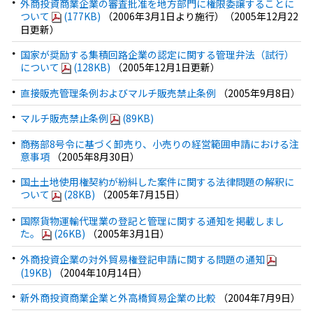
外商投資商業企業の審査批准を地方部門に権限委譲することに
ついて
(177KB)
（2006年3月1日より施行）（2005年12月22
日更新）
国家が奨励する集積回路企業の認定に関する管理弁法（試行）
について
(128KB)
（2005年12月1日更新）
直接販売管理条例およびマルチ販売禁止条例
（2005年9月8日）
マルチ販売禁止条例
(89KB)
商務部8号令に基づく卸売り、小売りの経営範囲申請における注
意事項
（2005年8月30日）
国土土地使用権契約が紛糾した案件に関する法律問題の解釈に
ついて
(28KB)
（2005年7月15日）
国際貨物運輸代理業の登記と管理に関する通知を掲載しまし
た。
(26KB)
（2005年3月1日）
外商投資企業の対外貿易権登記申請に関する問題の通知
(19KB)
（2004年10月14日）
新外商投資商業企業と外高橋貿易企業の比較
（2004年7月9日）