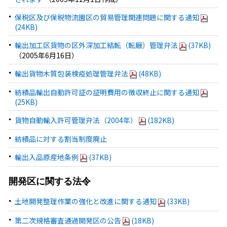
保税区及び保税物流園区の貿易管理関連問題に関する通知
(24KB)
輸出加工区貨物の区外深加工結転（転厰）管理弁法
(37KB)
（2005年6月16日）
輸出貨物木質包装検疫処理管理弁法
(48KB)
紡績品輸出自動許可証の証明費用の徴収終止に関する通知
(25KB)
貨物自動輸入許可管理弁法（2004年）
(182KB)
紡績品に対する割当制度廃止
輸出入品原産地条例
(37KB)
開発区に関する法令
土地開発整理作業の強化と改進に関する通知
(33KB)
第二次規格審査通過開発区の公告
(18KB)