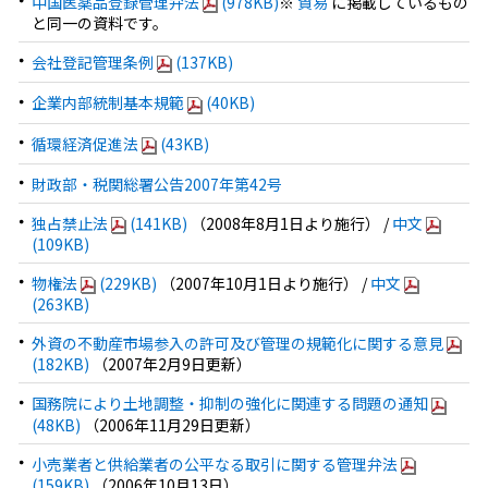
中国医薬品登録管理弁法
(978KB)
※
貿易
に掲載しているもの
と同一の資料です。
会社登記管理条例
(137KB)
企業内部統制基本規範
(40KB)
循環経済促進法
(43KB)
財政部・税関総署公告2007年第42号
独占禁止法
(141KB)
（2008年8月1日より施行） /
中文
(109KB)
物権法
(229KB)
（2007年10月1日より施行） /
中文
(263KB)
外資の不動産市場参入の許可及び管理の規範化に関する意見
(182KB)
（2007年2月9日更新）
国務院により土地調整・抑制の強化に関連する問題の通知
(48KB)
（2006年11月29日更新）
小売業者と供給業者の公平なる取引に関する管理弁法
(159KB)
（2006年10月13日）