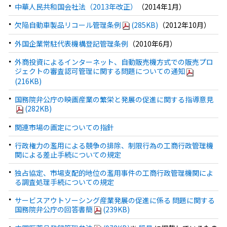
中華人民共和国会社法（2013年改正）
（2014年1月）
欠陥自動車製品リコール管理条例
(285KB)
（2012年10月）
外国企業常駐代表機構登記管理条例
（2010年6月）
外商投資によるインターネット、自動販売機方式での販売プロ
ジェクトの審査認可管理に関する問題についての通知
(216KB)
国務院弁公庁の映画産業の繁栄と発展の促進に関する指導意見
(282KB)
関連市場の画定についての指針
行政権力の濫用による競争の排除、制限行為の工商行政管理機
関による差止手続についての規定
独占協定、市場支配的地位の濫用事件の工商行政管理機関によ
る調査処理手続についての規定
サービスアウトソーシング産業発展の促進に係る 問題に関する
国務院弁公庁の回答書簡
(239KB)