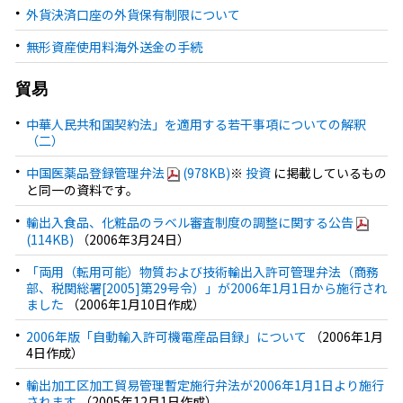
外貨決済口座の外貨保有制限について
無形資産使用料海外送金の手続
貿易
中華人民共和国契約法」を適用する若干事項についての解釈
（二）
中国医薬品登録管理弁法
(978KB)
※
投資
に掲載しているもの
と同一の資料です。
輸出入食品、化粧品のラベル審査制度の調整に関する公告
(114KB)
（2006年3月24日）
「両用（転用可能）物質および技術輸出入許可管理弁法（商務
部、税関総署[2005]第29号令）」が2006年1月1日から施行され
ました
（2006年1月10日作成）
2006年版「自動輸入許可機電産品目録」について
（2006年1月
4日作成）
輸出加工区加工貿易管理暫定施行弁法が2006年1月1日より施行
されます
（2005年12月1日作成）