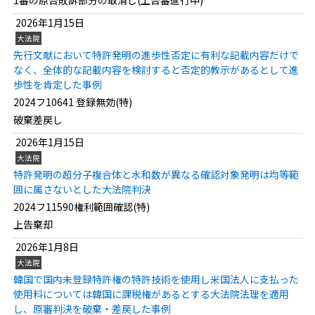
1審の原告敗訴部分の取消し(上告審進行中)
2026年1月15日
大法院
先行文献において特許発明の進歩性否定に有利な記載内容だけで
なく、全体的な記載内容を検討すると否定的教示があるとして進
歩性を肯定した事例
2024フ10641 登録無効(特)
破棄差戻し
2026年1月15日
大法院
特許発明の超分子複合体と水和数が異なる確認対象発明は均等範
囲に属さないとした大法院判決
2024フ11590権利範囲確認(特)
上告棄却
2026年1月8日
大法院
韓国で国内未登録特許権の特許技術を使用し米国法人に支払った
使用料については韓国に課税権があるとする大法院法理を適用
し、原審判決を破棄・差戻した事例