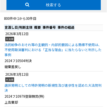
検索する
800件中 1から30件目
言渡し日/判断主体
概要
事件番号
事件の経過
2026年3月12日
大法院
法的紛争のおそれ等の主観的・内部的要因による商標不使用は、
不使用取消審判における「正当な理由」に当たらないと判示した
事例
2024フ10504判決
破棄差戻し
2026年3月12日
大法院
選択発明としての特許発明の新規性及び進歩性を認めた大法院判
決
2024フ10979登録無効(特)
上告棄却