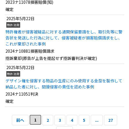
2023ナ11078損害賠償(知)
確定
2025年5月22日
特許法院
特許権者が侵害被疑品に対する通関保留要請をし、取引先等に警
告状を発送した行為に対して、侵害被疑者が損害賠償請求をし、
これが棄却された事例
2024ナ10881損害賠償請求
控訴棄却(原告が上告を提起せず控訴審判決が確定)
2025年5月22日
特許法院
デザイン権を侵害する物品の生産にのみ使用する金型を製作して
納品した者に対し、間接侵害の責任を認めた事例
2024ナ11051判決
確定
1
前へ
2
3
4
5
...
27