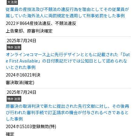
大法院
従業員の産技法及び不競法の違反行為を理由としてその従業員が
属していた海外法人に両罰規定を適用して刑事処罰をした事例
2022ド8664産技法違反、不競法違反
上告棄却、原審判決確定
2025年7月24日
特許法院
オンラインeコマース上に先行デザインとともに記載された「Dat
e First Available」の日付表記だけでは公知日として認められな
いとされた事例
2024ホ16021判決
審決取消(確定)
2025年7月24日
特許法院
原審決の取消判決で新たに提出された先行文献に対し、その後再
び行われた審判手続で訂正請求の機会が付与されるべきであると
した事例
2024ホ15103登録無効(特)
確定