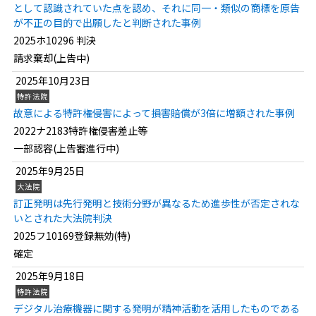
として認識されていた点を認め、それに同一・類似の商標を原告
が不正の目的で出願したと判断された事例
2025ホ10296 判決
請求棄却(上告中)
2025年10月23日
特許法院
故意による特許権侵害によって損害賠償が3倍に増額された事例
2022ナ2183特許権侵害差止等
一部認容(上告審進行中)
2025年9月25日
大法院
訂正発明は先行発明と技術分野が異なるため進歩性が否定されな
いとされた大法院判決
2025フ10169登録無効(特)
確定
2025年9月18日
特許法院
デジタル治療機器に関する発明が精神活動を活用したものである