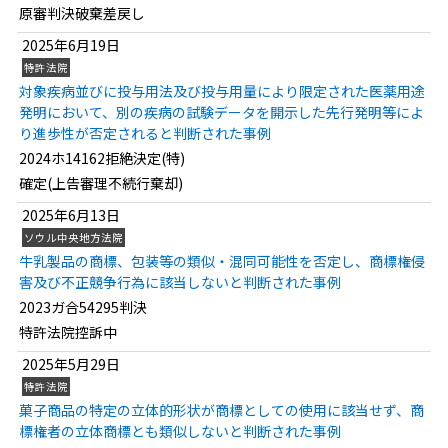
原審判決破棄差戻し
2025年6月19日
特許法院
対象疾病並びに投与用法及び投与用量により限定された医薬用途
発明において、別の疾病の試験データを開示した先行発明等によ
り進歩性が否定されると判断された事例
2024ホ14162拒絶決定(特)
確定(上告審理不続行棄却)
2025年6月13日
ソウル中央地方法院
牛乳製品の商標、包装等の類似・混同可能性を否定し、商標権侵
害及び不正競争行為に該当しないと判断された事例
2023ガ合54295判決
特許法院控訴中
2025年5月29日
特許法院
菓子商品の特定の立体的形状が商標としての使用に該当せず、商
標権者の立体商標とも類似しないと判断された事例