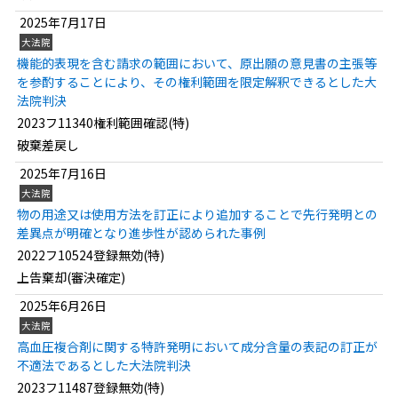
2025年7月17日
大法院
機能的表現を含む請求の範囲において、原出願の意見書の主張等
を参酌することにより、その権利範囲を限定解釈できるとした大
法院判決
2023フ11340権利範囲確認(特)
破棄差戻し
2025年7月16日
大法院
物の用途又は使用方法を訂正により追加することで先行発明との
差異点が明確となり進歩性が認められた事例
2022フ10524登録無効(特)
上告棄却(審決確定)
2025年6月26日
大法院
高血圧複合剤に関する特許発明において成分含量の表記の訂正が
不適法であるとした大法院判決
2023フ11487登録無効(特)