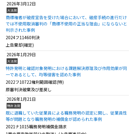
2026年3月12日
大法院
商標権者が破産宣告を受けた場合において、破産手続の進行だけ
では不使用取消審判の「商標不使用の正当な理由」にならないと
判示された事例
2024フ11460判決
上告棄却(確定)
2026年1月29日
大法院
特許発明と確認対象発明における課題解決原理及び作用効果が同
一であるとして、均等侵害を認めた事例
2022フ10722権利範囲確認(特)
原審判決破棄及び差戻し
2026年1月21日
特許法院
既に退職していた従業員による職務発明の認定に関し、従業員性
等が問題となり職務発明の補償金が認められた事例
2021ナ1015職務発明補償金請求