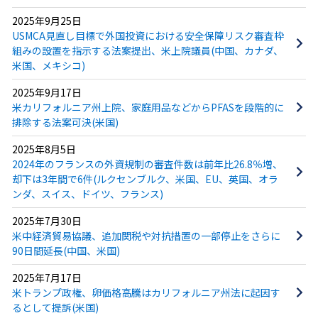
2025年9月25日
USMCA見直し目標で外国投資における安全保障リスク審査枠
組みの設置を指示する法案提出、米上院議員(中国、カナダ、
米国、メキシコ)
2025年9月17日
米カリフォルニア州上院、家庭用品などからPFASを段階的に
排除する法案可決(米国)
2025年8月5日
2024年のフランスの外資規制の審査件数は前年比26.8％増、
却下は3年間で6件(ルクセンブルク、米国、EU、英国、オラ
ンダ、スイス、ドイツ、フランス)
2025年7月30日
米中経済貿易協議、追加関税や対抗措置の一部停止をさらに
90日間延長(中国、米国)
2025年7月17日
米トランプ政権、卵価格高騰はカリフォルニア州法に起因す
るとして提訴(米国)