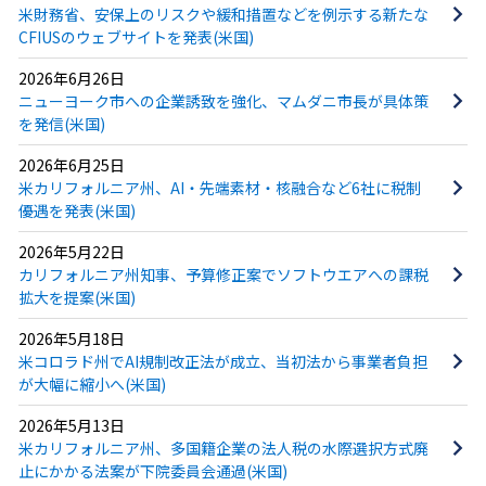
米財務省、安保上のリスクや緩和措置などを例示する新たな
CFIUSのウェブサイトを発表(米国)
2026年6月26日
ニューヨーク市への企業誘致を強化、マムダニ市長が具体策
を発信(米国)
2026年6月25日
米カリフォルニア州、AI・先端素材・核融合など6社に税制
優遇を発表(米国)
2026年5月22日
カリフォルニア州知事、予算修正案でソフトウエアへの課税
拡大を提案(米国)
2026年5月18日
米コロラド州でAI規制改正法が成立、当初法から事業者負担
が大幅に縮小へ(米国)
2026年5月13日
米カリフォルニア州、多国籍企業の法人税の水際選択方式廃
止にかかる法案が下院委員会通過(米国)