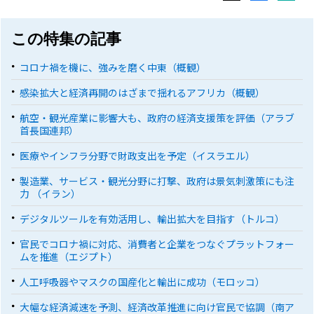
この特集の記事
コロナ禍を機に、強みを磨く中東（概観）
感染拡大と経済再開のはざまで揺れるアフリカ（概観）
航空・観光産業に影響大も、政府の経済支援策を評価（アラブ
首長国連邦）
医療やインフラ分野で財政支出を予定（イスラエル）
製造業、サービス・観光分野に打撃、政府は景気刺激策にも注
力 （イラン）
デジタルツールを有効活用し、輸出拡大を目指す（トルコ）
官民でコロナ禍に対応、消費者と企業をつなぐプラットフォー
ムを推進（エジプト）
人工呼吸器やマスクの国産化と輸出に成功（モロッコ）
大幅な経済減速を予測、経済改革推進に向け官民で協調（南ア