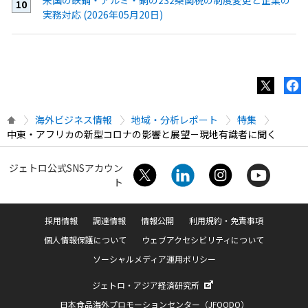
米国の鉄鋼・アルミ・銅の232条関税の制度変更と企業の
実務対応 (2026年05月20日)
海外ビジネス情報
地域・分析レポート
特集
中東・アフリカの新型コロナの影響と展望－現地有識者に聞く
ジェトロ公式SNSアカウン
ト
採用情報
調達情報
情報公開
利用規約・免責事項
個人情報保護について
ウェブアクセシビリティについて
ソーシャルメディア運用ポリシー
ジェトロ・アジア経済研究所
日本食品海外プロモーションセンター（JFOODO）