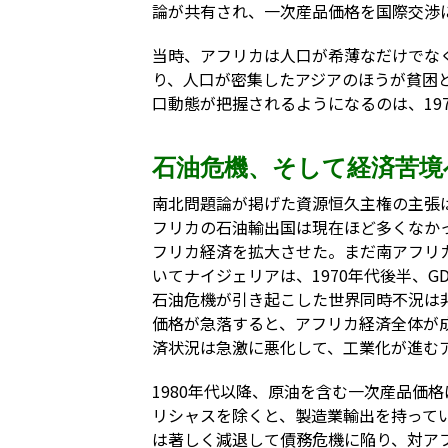
論が共有され、一次産品価格を国際交渉
当時、アフリカは人口が希薄なだけでな
り、人口が密集したアジアのほうが貧困
口動態が把握されるようになるのは、19
石油危機、そして経済苦境
南北問題論が掲げた資源恒久主権の主張は
フリカの石油輸出国は現在ほど多くなか
フリカ経済を拡大させた。まだ南アフリ
いてナイジェリアは、1970年代後半、
石油危機が引き起こした世界同時不況は非
価格が急落すると、アフリカ経済全体が
済状況は急激に悪化して、工業化が進む
1980年代以降、原油を含む一次産品価
リシャスを除くと、製造業輸出を持って
は著しく減退して債務危機に陥り、対ア