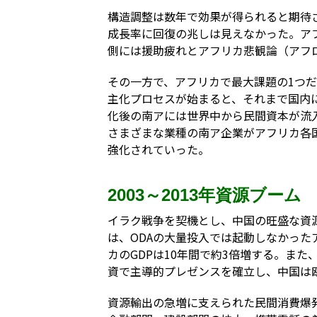
構造調整は数年で効果が得られると期待さ
成長率に回復の兆しは見えなかった。ア
側には援助疲れとアフリカ悲観論（アフ
その一方で、アフリカで最大課題の1つだ
主化プロセスが始まると、それまで国内
化後の南アには世界中から民間資本が流
さまざまな業種の南ア企業がアフリカ各
強化されていった。
2003～2013年資源ブーム
イラク戦争を契機とし、中国の旺盛な資
は、ODAの大量投入では起動しなかっ
カのGDPは10年間で約3倍増する。ま
資で主導的プレゼンスを確立し、中国は
資源輸出の急増に支えられた民間消費爆