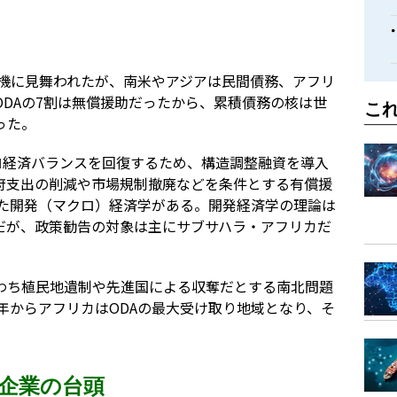
危機に見舞われたが、南米やアジアは民間債務、アフリ
DAの7割は無償援助だったから、累積債務の核は世
こ
った。
ロ経済バランスを回復するため、構造調整融資を導入
府支出の削減や市場規制撤廃などを条件とする有償援
れた開発（マクロ）経済学がある。開発経済学の理論は
だが、政策勧告の対象は主にサブサハラ・アフリカだ
わち植民地遺制や先進国による収奪だとする南北問題
1年からアフリカはODAの最大受け取り地域となり、そ
間企業の台頭