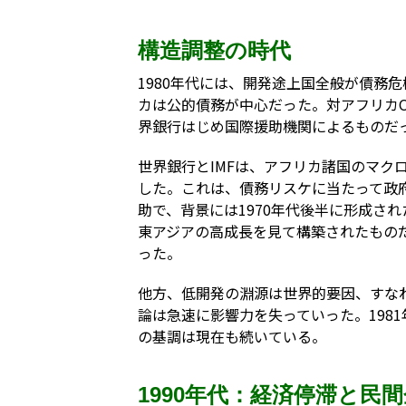
構造調整の時代
1980年代には、開発途上国全般が債務
カは公的債務が中心だった。対アフリカO
界銀行はじめ国際援助機関によるものだ
世界銀行とIMFは、アフリカ諸国のマク
した。これは、債務リスケに当たって政
助で、背景には1970年代後半に形成さ
東アジアの高成長を見て構築されたもの
った。
他方、低開発の淵源は世界的要因、すな
論は急速に影響力を失っていった。198
の基調は現在も続いている。
1990年代：経済停滞と民