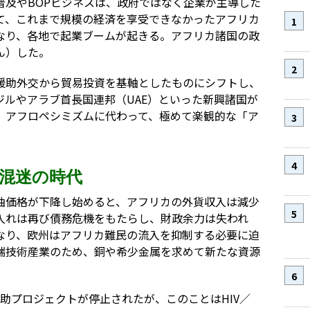
普及やBOPビジネスは、政府ではなく企業が主導した
て、これまで規模の経済を享受できなかったアフリカ
なり、各地で起業ブームが起きる。アフリカ諸国の政
ん）した。
援助外交から貿易投資を基軸としたものにシフトし、
ルやアラブ首長国連邦（UAE）といった新興諸国が
。アフロペシミズムに代わって、極めて楽観的な「ア
。
混迷の時代
油価格が下降し始めると、アフリカの外貨収入は減少
入れは再び債務危機をもたらし、財政余力は失われ
なり、欧州はアフリカ難民の流入を抑制する必要に迫
端技術産業のため、銅や希少金属を求めて新たな資源
助プロジェクトが停止されたが、このことはHIV／