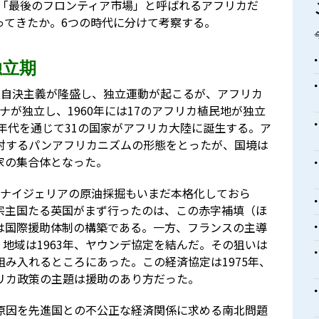
、「最後のフロンティア市場」と呼ばれるアフリカだ
ってきたか。6つの時代に分けて考察する。
独立期
族自決主義が隆盛し、独立運動が起こるが、アフリカ
ーナが独立し、1960年には17のアフリカ植民地が独立
0年代を通じて31の国家がアフリカ大陸に誕生する。ア
対するパンアフリカニズムの形態をとったが、国境は
家の集合体となった。
、ナイジェリアの原油採掘もいまだ本格化しておら
宗主国たる英国がまず行ったのは、この赤字補填（ほ
は国際援助体制の構築である。一方、フランスの主導
・地域は1963年、ヤウンデ協定を結んだ。その狙いは
み入れるところにあった。この経済協定は1975年、
リカ政策の主題は援助のあり方だった。
原因を先進国との不公正な経済関係に求める南北問題