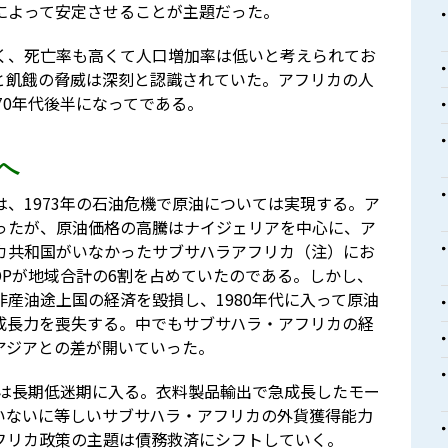
によって安定させることが主題だった。
く、死亡率も高くて人口増加率は低いと考えられてお
と飢餓の脅威は深刻と認識されていた。アフリカの人
70年代後半になってである。
へ
、1973年の石油危機で原油については実現する。ア
ったが、原油価格の高騰はナイジェリアを中心に、ア
カ共和国がいなかったサブサハラアフリカ（注）にお
GDPが地域合計の6割を占めていたのである。しかし、
産油途上国の経済を毀損し、1980年代に入って原油
成長力を喪失する。中でもサブサハラ・アフリカの経
アジアとの差が開いていった。
格は長期低迷期に入る。衣料製品輸出で急成長したモー
いないに等しいサブサハラ・アフリカの外貨獲得能力
フリカ政策の主題は債務救済にシフトしていく。