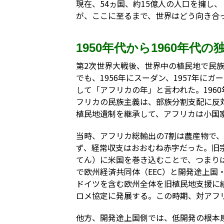
現在、54ヵ国、約15億人の人口を擁し
が、ここに至るまで、世界はどう向き合
1950年代から1960年代の
第2次世界大戦後、世界中の植民地で民
でも、1956年にスーダン、1957年にガ
して「アフリカの年」と言われた。196
フリカの民族主義は、部族分割支配に反
植民地遺制を継承して、アフリカは小国
当時、アフリカ総輸出の7割は農産物で
ず、経常収支はおおむね赤字だった。旧
てん）に米国を巻き込むことで、つまり
で欧州経済共同体（EEC）と開発途上国
ドイツを含む欧州全体を旧植民地支援に組
ロメ協定に発展する。この時期、対アフ
他方、開発途上国側では、低開発の根本