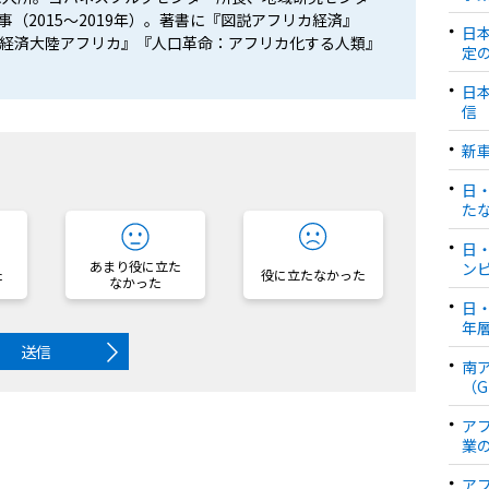
（2015～2019年）。著書に『図説アフリカ経済』
日
経済大陸アフリカ』『人口革命：アフリカ化する人類』
定
日
信
新
？
日
た
日
あまり役に立た
ン
た
役に立たなかった
なかった
日
年
送信
南
（
ア
業
ア