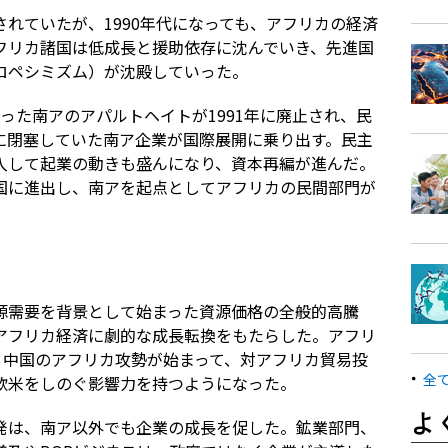
れていたが、1990年代になっても、アフリカの経済
フリカ諸国は低成長と援助依存に沈んでいき、先進国
ロペシミズム）が沈殿していった。
った南アのアパルトヘイトが1991年に廃止され、民
に閉塞していた南ア企業が国際展開に乗り出す。民主
入して起業の動きも盛んになり、資本再編が進んだ。
国に進出し、南アを起点としてアフリカの民間部門が
源需要を背景として始まった資源価格の全般的高騰
たアフリカ経済に劇的な成長転換をもたらした。アフリ
た、中国のアフリカ攻勢が始まって、対アフリカ貿易投
全
欧米をしのぐ影響力を持つようになった。
よ
発は、南ア以外でも企業の成長を促した。鉱業部門、