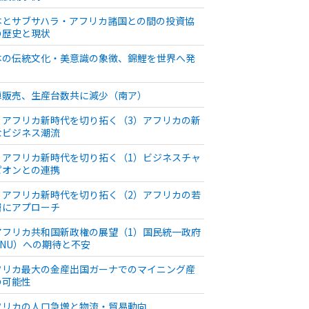
本とサブサハラ・アフリカ諸国との間の投資協
の歴史と現状
本の伝統文化・美意識の象徴、錦鯉を世界へ発
車販売、生産台数共に減少（南ア）
・アフリカ新時代を切り拓く（3）アフリカの新
なビジネス潮流
・アフリカ新時代を切り拓く（1）ビジネスチャ
ピオンとの連携
・アフリカ新時代を切り拓く（2）アフリカの若
層にアプローチ
アフリカ共和国新政権の展望（1）国民統一政府
GNU）への期待と不安
フリカ最大の金産出国ガーナでのマイニング産
の可能性
フリカの人口急増と物流・貿易動向