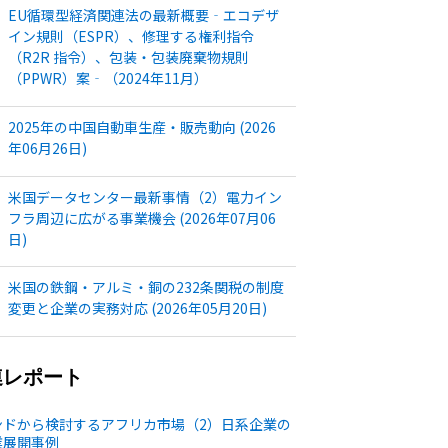
EU循環型経済関連法の最新概要‐エコデザ
イン規則（ESPR）、修理する権利指令
（R2R 指令）、包装・包装廃棄物規則
（PPWR）案‐（2024年11月）
2025年の中国自動車生産・販売動向 (2026
年06月26日)
米国データセンター最新事情（2）電力イン
フラ周辺に広がる事業機会 (2026年07月06
日)
米国の鉄鋼・アルミ・銅の232条関税の制度
変更と企業の実務対応 (2026年05月20日)
連レポート
ンドから検討するアフリカ市場（2）日系企業の
業展開事例