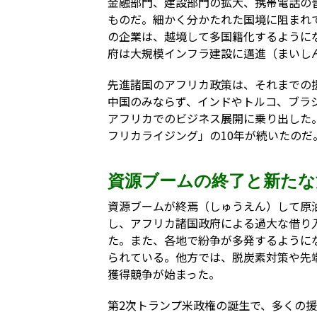
金融部門、建設部門の拡大、携帯電話の
ものだ。細かく分かたれた国境に阻まれ
の企業は、越境して多国籍化するように
府は大規模インフラ建設に邁進（まいし
先進諸国のアフリカ政策は、それまでの
中国のみならず、インドやトルコ、ブラジ
アフリカでのビジネス展開に乗り出した
フリカライジング」の10年が続いたのだ
資源ブームの終了と新たな
資源ブームが終焉（しゅうえん）して原
し、アフリカ諸国政府による過大な借り
た。また、各地で紛争が多発するように
られている。他方では、脱炭素対策や先
獲得競争が始まった。
第2次トランプ米政権の誕生で、多くの援