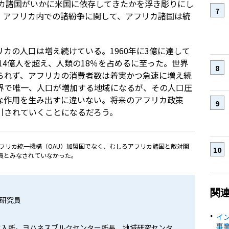
リカ諸国がいかに米国に依存してきたかを浮き彫りにし
、アフリカ内での諸紛争に関して、アフリカ諸国は統
カの人口は増え続けている。1960年に3億に達して
14億人を超え、人類の18％を占めるに至った。世界
られず、アフリカの消費者数は着実かつ急速に増え続
界で唯一、人口が増加する地域になるが、その人口圧
な作用を生み出すに違いない。将来のアフリカ政策
引されていくことになるだろう。
フリカ統一機構（OAU）加盟国でなく、むしろアフリカ諸国と敵対関
員とみなされていなかった。
関
研究員
イ
事
所に入所。ヨハネスブルクセンター所長、地域研究センタ