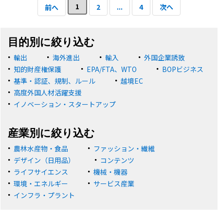
1
2
...
4
次へ
前へ
目的別に絞り込む
輸出
海外進出
輸入
外国企業誘致
知的財産権保護
EPA/FTA、WTO
BOPビジネス
基準・認証、規制、ルール
越境EC
高度外国人材活躍支援
イノベーション・スタートアップ
産業別に絞り込む
農林水産物・食品
ファッション・繊維
デザイン（日用品）
コンテンツ
ライフサイエンス
機械・機器
環境・エネルギー
サービス産業
インフラ・プラント