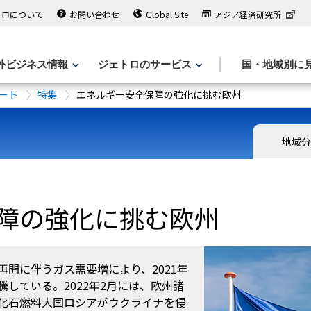
トロについて
お問い合わせ
Global Site
アジア経済研究所
外ビジネス情報
ジェトロのサービス
国・地域別に
ート
特集
エネルギー安全保障の強化に挑む欧州
地域
障の強化に挑む欧州
開に伴うガス需要増により、2021年
している。2022年2月には、欧州諸
化石燃料大国ロシアがウクライナを侵