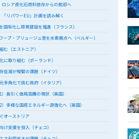
）ロシア産化石燃料依存からの脱却へ
）「リパワーEU」計画を読み解く
Fを国有化し原発建設を推進（フランス）
ワープ・ブリュージュ港を水素拠点へ（ベルギー）
組む（エストニア）
化に取り組む（ポーランド）
存低減が喫緊の課題（ドイツ）
元多角化で挑む政府（イタリア）
1）長引く価格高騰の現状（英国）
2）多様な国産エネルギー源強化へ（英国）
ぐオーストリア
向け支援を投入（チェコ）
エネ利用拡大が課題（チェコ）