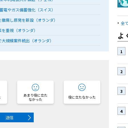
蓄電やガス備蓄強化（スイス）
を撤廃し原発を新設（オランダ）
全
素を重視（オランダ）
よ
で大規模案件続出（オランダ）
？
あまり役に立た
た
役に立たなかった
なかった
送信