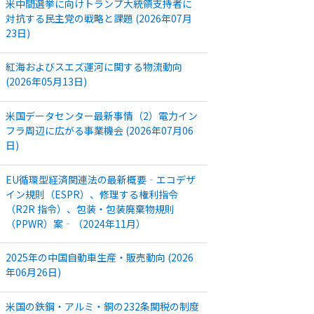
米中間選挙に向けトランプ大統領支持者に
対抗する民主党の戦略と課題 (2026年07月
23日)
紅海およびスエズ運河に関する物流動向
(2026年05月13日)
米国データセンター最新事情（2）電力イン
フラ周辺に広がる事業機会 (2026年07月06
日)
EU循環型経済関連法の最新概要‐エコデザ
イン規則（ESPR）、修理する権利指令
（R2R 指令）、包装・包装廃棄物規則
（PPWR）案‐（2024年11月）
2025年の中国自動車生産・販売動向 (2026
年06月26日)
米国の鉄鋼・アルミ・銅の232条関税の制度