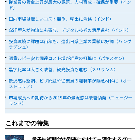
従業員の賃金上昇が最大の課題、人材育成・確保が重要（イン
ド）
国内市場は厳しいコスト競争、輸出に活路（インド）
GST導入が物流にも寄与、デジタル技術の活用進む（インド）
投資環境に課題は山積も、進出日系企業の業績は好調（バング
ラデシュ）
通貨ルピー安と調達コスト増が経営の打撃に（パキスタン）
黒字比率は大きく改善、観光投資も進む（スリランカ）
景況感は堅調、ビザ問題や従業員の離職率が懸念材料に（オー
ストラリア）
市場成長への期待から2019年の景況感は改善傾向（ニュージー
ランド）
これまでの特集
量子技術時代の到来に向けて－深化するグロ