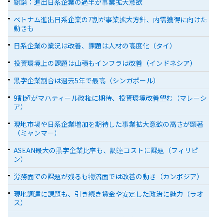
総論：進出日系企業の過半が事業拡大意欲
ベトナム進出日系企業の7割が事業拡大方針、内需獲得に向けた
動きも
日系企業の業況は改善、課題は人材の高度化（タイ）
投資環境上の課題は山積もインフラは改善（インドネシア）
黒字企業割合は過去5年で最高（シンガポール）
9割超がマハティール政権に期待、投資環境改善望む（マレーシ
ア）
現地市場や日系企業増加を期待した事業拡大意欲の高さが顕著
（ミャンマー）
ASEAN最大の黒字企業比率も、調達コストに課題（フィリピ
ン）
労務面での課題が残るも物流面では改善の動き（カンボジア）
現地調達に課題も、引き続き賃金や安定した政治に魅力（ラオ
ス）