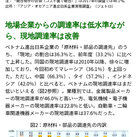
注：「競合相手の台頭（コスト面で競合）」は2017年の調査では46.1%。
出所：「アジア・オセアニア進出日系企業実態調査」（ジェトロ）
地場企業からの調達率は低水準なが
ら、現地調達率は改善
ベトナム進出日系企業の「原材料・部品の調達先」のう
ち、「現地」の割合は36.3％と、前年度（33.2％）に比べ
て上昇した。同国の現地調達率は2010年以降、徐々に増
加しており、今回初めてマレーシア（36.1％）を上回っ
た。ただし、中国（66.3％）、タイ（57.2％）、インドネ
シア（42.0％）と比べると、ベトナムの現地調達率はまだ
低いといえる（図2参照）。業種別では、金属製品メーカ
ーの現地調達率が46.0％と高い一方、電気機械・電子機
器メーカーの現地調達率は22.8％と低い。自動車・二輪
車関連機器メーカーの現地調達率は37.6％だった。
図2：原材料・部品の調達先の内訳