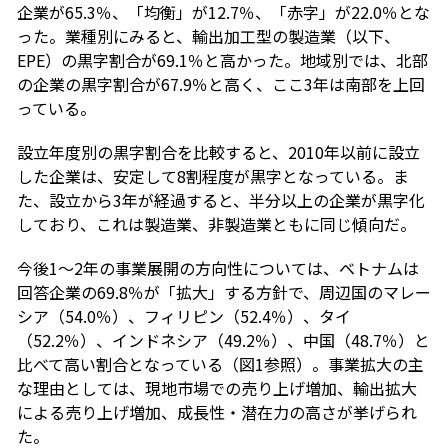
企業が65.3％、「均衡」が12.7％、「赤字」が22.0％とな
った。業種別にみると、輸出加工型の製造業（以下、
EPE）の黒字割合が69.1％と高かった。地域別では、北部
の企業の黒字割合が67.9％と高く、ここ3年は南部を上回
っている。
設立年度別の黒字割合を比較すると、2010年以前に設立
した企業は、安定して8割程度が黒字となっている。ま
た、設立から3年が経過すると、半分以上の企業が黒字化
しており、これは製造業、非製造業ともに同じ傾向だ。
今後1～2年の事業展開の方向性については、ベトナムは
回答企業の69.8％が「拡大」する方針で、周辺国のマレー
シア（54.0％）、フィリピン（52.4％）、タイ
（52.2％）、インドネシア（49.2％）、中国（48.7％）と
比べて高い割合となっている（図1参照）。事業拡大の主
な理由としては、現地市場での売り上げ増加、輸出拡大
による売り上げ増加、成長性・潜在力の高さが挙げられ
た。