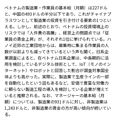
ベトナムの製造業・作業員の基本給（月額）は227ドル
と、中国の493ドルの半分以下であり、これがチャイナプ
ラスワンとして製造業の投資を引き付ける要素の1つとい
える。しかし、前述のとおり、ベトナムの投資環境上の
リスクでは「人件費の高騰」、経営上の問題点では「従
業員の賃金上昇」が、それぞれ1位に挙げられている。ハ
ノイ近郊の工業団地からは、募集時に集まる作業員の人
数が以前よりも減ってきているという声も聞く。日系企
業調査によると、在ベトナム日系企業は、中長期的に活
用を検討しているデジタル技術として、IoT（モノのイン
ターネット）やロボットと回答した割合が調査対象国全
体よりも高かった。実際に、製造業で生産ラインの一部
を自動化したという話もあるなど、安価で豊富な労働力
に頼らない製造工程の導入を検討している企業が増えて
いると推察される。なお、マネージャーの基本給（月
額）については、製造業の931ドルに対し、非製造業は
1,243ドルと、非製造業の賃金の方が高い傾向が続いてい
る。