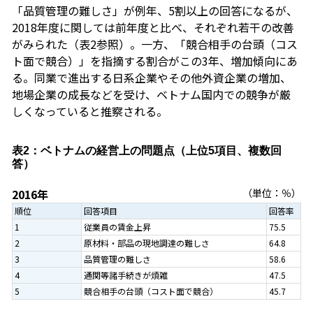
「品質管理の難しさ」が例年、5割以上の回答になるが、
2018年度に関しては前年度と比べ、それぞれ若干の改善
がみられた（表2参照）。一方、「競合相手の台頭（コス
ト面で競合）」を指摘する割合がこの3年、増加傾向にあ
る。同業で進出する日系企業やその他外資企業の増加、
地場企業の成長などを受け、ベトナム国内での競争が厳
しくなっていると推察される。
表2：ベトナムの経営上の問題点（上位5項目、複数回
答）
2016年
（単位：％）
順位
回答項目
回答率
1
従業員の賃金上昇
75.5
2
原材料・部品の現地調達の難しさ
64.8
3
品質管理の難しさ
58.6
4
通関等諸手続きが煩雑
47.5
5
競合相手の台頭（コスト面で競合）
45.7