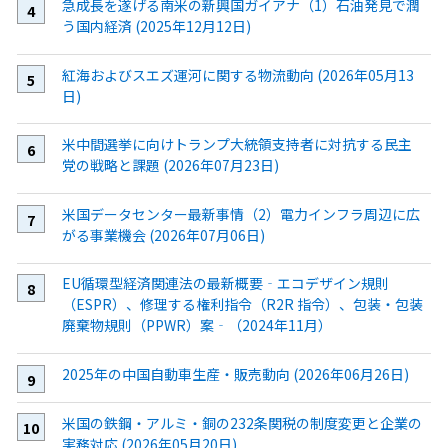
急成長を遂げる南米の新興国ガイアナ（1）石油発見で潤
う国内経済 (2025年12月12日)
紅海およびスエズ運河に関する物流動向 (2026年05月13
日)
米中間選挙に向けトランプ大統領支持者に対抗する民主
党の戦略と課題 (2026年07月23日)
米国データセンター最新事情（2）電力インフラ周辺に広
がる事業機会 (2026年07月06日)
EU循環型経済関連法の最新概要‐エコデザイン規則
（ESPR）、修理する権利指令（R2R 指令）、包装・包装
廃棄物規則（PPWR）案‐（2024年11月）
2025年の中国自動車生産・販売動向 (2026年06月26日)
米国の鉄鋼・アルミ・銅の232条関税の制度変更と企業の
実務対応 (2026年05月20日)