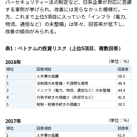
バーセキュリティー法の制定など、日系企業が対応に苦慮
する事例が挙げられ、改善には至らなかった模様だ。一
方、これまで上位5項目に入っていた「インフラ（電力、
物流、通信など）の未整備」は年々、回答率が低下し、
改善の傾向がみられる。
表1：ベトナムの投資リスク（上位5項目、複数回答）
2016年
（単位：％）
順位
回答項目
回答率
1
人件費の高騰
58.5
2
法制度の未整備・不透明な運用
48.4
3
インフラ（電力、物流、通信など）の未整備
44.4
4
行政手続きの煩雑さ（許認可など）
41.8
5
税制・税務手続きの煩雑さ
38.5
2017年
（単位：％）
順位
回答項目
回答率
1
人件費の高騰
61.6