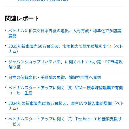
関連レポート
ベトナムに相次ぐ日系外食の進出、人材育成と標準化で多店舗
展開
2025年新車販売60万台突破、市場拡大で競争環境も変化（ベト
ナム）
ジャパンショップ「ハチハチ」に聞くベトナム小売・EC市場攻
略の鍵
日本の伝統文化・美意識の象徴、錦鯉を世界へ発信
ベトナムスタートアップに聞く（8）VCA－炭素貯留農業で有機
コーヒー生産
2024年の新車販売は49万台超え、国産EVや輸入車が増加（ベト
ナム）
ベトナムスタートアップに聞く（7）Tepbac－エビ養殖支援サ
ービス