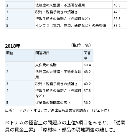
2
法制度の未整備・不透明な運用
46.9
3
税制・税務手続きの煩雑さ
42.0
4
行政手続きの煩雑さ（許認可など）
39.5
5
インフラ（電力、物流、通信など）の未整備
38.2
2018年
（単位：％）
順位
回答項目
回答
率
1
人件費の高騰
60.4
2
法制度の未整備・不透明な運
48.2
用
3
税制・税務手続きの煩雑さ
40.2
4
行政手続きの煩雑さ（許認可
37.8
など）
5
従業員の離職率の高さ
36.2
出所：「アジア・オセアニア進出日系企業実態調査」（ジェトロ）
ベトナムの経営上の問題点の上位5項目をみると、「従業
員の賃金上昇」「原材料・部品の現地調達の難しさ」