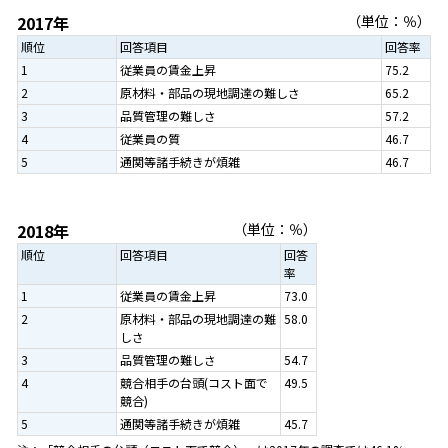
2017年
（単位：％）
順位
回答項目
回答率
1
従業員の賃金上昇
75.2
2
原材料・部品の現地調達の難しさ
65.2
3
品質管理の難しさ
57.2
4
従業員の質
46.7
5
通関等諸手続きが煩雑
46.7
2018年
（単位：％）
順位
回答項目
回答
率
1
従業員の賃金上昇
73.0
2
原材料・部品の現地調達の難
58.0
しさ
3
品質管理の難しさ
54.7
4
競合相手の台頭(コスト面で
49.5
競合)
5
通関等諸手続きが煩雑
45.7