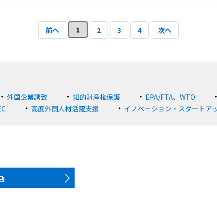
1
前へ
2
3
4
次へ
外国企業誘致
知的財産権保護
EPA/FTA、WTO
EC
高度外国人材活躍支援
イノベーション・スタートア