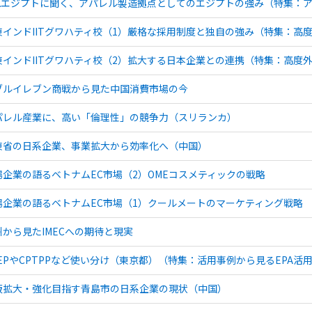
KKエジプトに聞く、アパレル製造拠点としてのエジプトの強み（特集：
東インドIITグワハティ校（1）厳格な採用制度と独自の強み（特集：高
東インドIITグワハティ校（2）拡大する日本企業との連携（特集：高度
ブルイレブン商戦から見た中国消費市場の今
パレル産業に、高い「倫理性」の競争力（スリランカ）
東省の日系企業、事業拡大から効率化へ（中国）
場企業の語るベトナムEC市場（2）OMEコスメティックの戦略
場企業の語るベトナムEC市場（1）クールメートのマーケティング戦略
州から見たIMECへの期待と現実
CEPやCPTPPなど使い分け（東京都）（特集：活用事例から見るEPA活
販拡大・強化目指す青島市の日系企業の現状（中国）