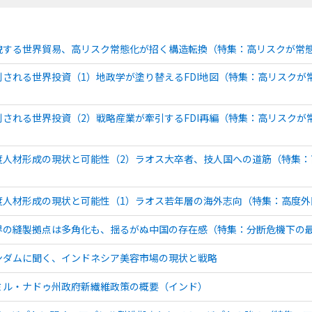
貌する世界貿易、高リスク常態化が招く構造転換（特集：高リスクが常
別される世界投資（1）地政学が塗り替えるFDI地図（特集：高リスク
）
別される世界投資（2）戦略産業が牽引するFDI再編（特集：高リスク
）
度人材形成の現状と可能性（2）ラオス大卒者、技人国への道筋（特集
）
度人材形成の現状と可能性（1）ラオス若年層の海外志向（特集：高度
界の縫製拠点は多角化も、揺るがぬ中国の存在感（特集：分断危機下の
ンダムに聞く、インドネシア美容市場の現状と戦略
ミル・ナドゥ州政府新繊維政策の概要（インド）