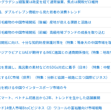
ングラデシュ縫製業は政変を経て通常操業、焦点は関税ゼロ維持
国、ダブルイレブン商戦から見た若者の消費トレンド
州毛織物の中国市場開拓（後編）産地が抱える課題と活路は
州毛織物の中国市場開拓（前編）高級地場ブランドの成長を取り込む
場開拓に向け、十分な知的財産保護対策を（特集：等身大の中国市場を
ウジアラビアとUAEが期待するIMEC諸国との通商関係強化（特集：地
）
出を意識し、風呂敷の素材などのSDGs対応に着手（日本）（特集：中
大するEC市場（世界）（特集：分断と協調－岐路に立つ国際ビジネス）
長を続ける中国ウインタースポーツ市場の今
BCマート、ベトナム初進出から2年、トレンドを生かした店舗展開
ンド14億人市場BtoCビジネス（2）ワコールの富裕層向け市場戦略