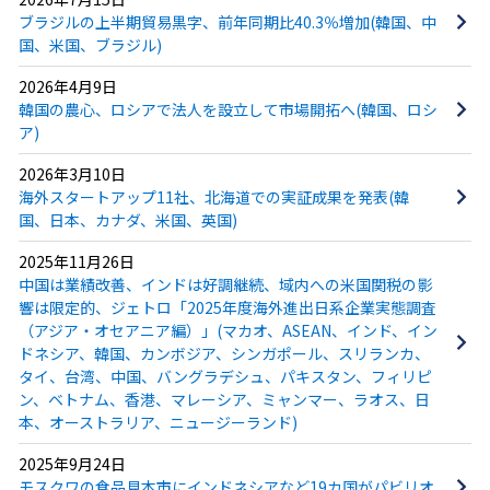
ブラジルの上半期貿易黒字、前年同期比40.3％増加(韓国、中
国、米国、ブラジル)
2026年4月9日
韓国の農心、ロシアで法人を設立して市場開拓へ(韓国、ロシ
ア)
2026年3月10日
海外スタートアップ11社、北海道での実証成果を発表(韓
国、日本、カナダ、米国、英国)
2025年11月26日
中国は業績改善、インドは好調継続、域内への米国関税の影
響は限定的、ジェトロ「2025年度海外進出日系企業実態調査
（アジア・オセアニア編）」(マカオ、ASEAN、インド、イン
ドネシア、韓国、カンボジア、シンガポール、スリランカ、
タイ、台湾、中国、バングラデシュ、パキスタン、フィリピ
ン、ベトナム、香港、マレーシア、ミャンマー、ラオス、日
本、オーストラリア、ニュージーランド)
2025年9月24日
モスクワの食品見本市にインドネシアなど19カ国がパビリオ