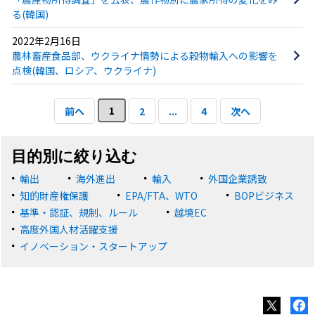
る(韓国)
2022年2月16日
農林畜産食品部、ウクライナ情勢による穀物輸入への影響を
点検(韓国、ロシア、ウクライナ)
1
前へ
2
...
4
次へ
目的別に絞り込む
輸出
海外進出
輸入
外国企業誘致
知的財産権保護
EPA/FTA、WTO
BOPビジネス
基準・認証、規制、ルール
越境EC
高度外国人材活躍支援
イノベーション・スタートアップ