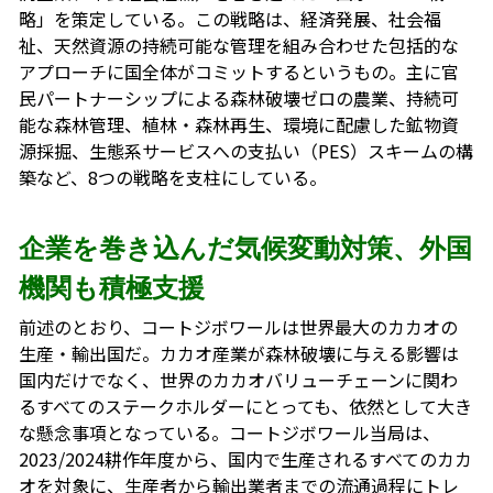
略」を策定している。この戦略は、経済発展、社会福
祉、天然資源の持続可能な管理を組み合わせた包括的な
アプローチに国全体がコミットするというもの。主に官
民パートナーシップによる森林破壊ゼロの農業、持続可
能な森林管理、植林・森林再生、環境に配慮した鉱物資
源採掘、生態系サービスへの支払い（PES）スキームの構
築など、8つの戦略を支柱にしている。
企業を巻き込んだ気候変動対策、外国
機関も積極支援
前述のとおり、コートジボワールは世界最大のカカオの
生産・輸出国だ。カカオ産業が森林破壊に与える影響は
国内だけでなく、世界のカカオバリューチェーンに関わ
るすべてのステークホルダーにとっても、依然として大き
な懸念事項となっている。コートジボワール当局は、
2023/2024耕作年度から、国内で生産されるすべてのカカ
オを対象に、生産者から輸出業者までの流通過程にトレ