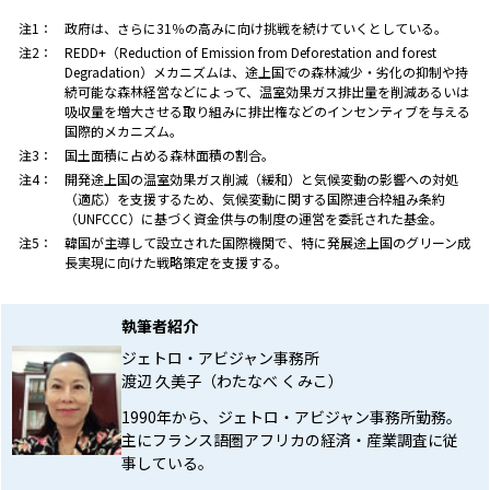
注1：
政府は、さらに31％の高みに向け挑戦を続けていくとしている。
注2：
REDD+（Reduction of Emission from Deforestation and forest
Degradation）メカニズムは、途上国での森林減少・劣化の抑制や持
続可能な森林経営などによって、温室効果ガス排出量を削減あるいは
吸収量を増大させる取り組みに排出権などのインセンティブを与える
国際的メカニズム。
注3：
国土面積に占める森林面積の割合。
注4：
開発途上国の温室効果ガス削減（緩和）と気候変動の影響への対処
（適応）を支援するため、気候変動に関する国際連合枠組み条約
（UNFCCC）に基づく資金供与の制度の運営を委託された基金。
注5：
韓国が主導して設立された国際機関で、特に発展途上国のグリーン成
長実現に向けた戦略策定を支援する。
執筆者紹介
ジェトロ・アビジャン事務所
渡辺 久美子（わたなべ くみこ）
1990年から、ジェトロ・アビジャン事務所勤務。
主にフランス語圏アフリカの経済・産業調査に従
事している。