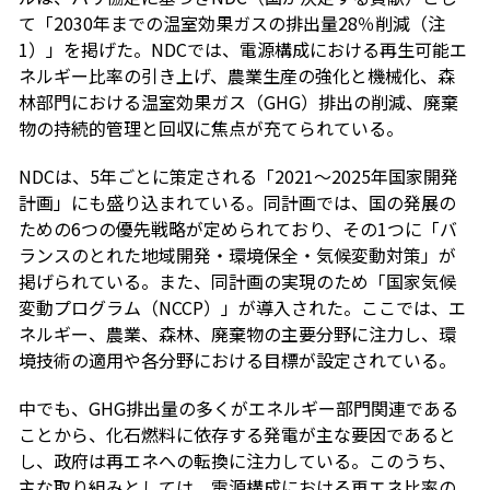
て「2030年までの温室効果ガスの排出量28％削減（注
1）」を掲げた。NDCでは、電源構成における再生可能エ
ネルギー比率の引き上げ、農業生産の強化と機械化、森
林部門における温室効果ガス（GHG）排出の削減、廃棄
物の持続的管理と回収に焦点が充てられている。
NDCは、5年ごとに策定される「2021～2025年国家開発
計画」にも盛り込まれている。同計画では、国の発展の
ための6つの優先戦略が定められており、その1つに「バ
ランスのとれた地域開発・環境保全・気候変動対策」が
掲げられている。また、同計画の実現のため「国家気候
変動プログラム（NCCP）」が導入された。ここでは、エ
ネルギー、農業、森林、廃棄物の主要分野に注力し、環
境技術の適用や各分野における目標が設定されている。
中でも、GHG排出量の多くがエネルギー部門関連である
ことから、化石燃料に依存する発電が主な要因であると
し、政府は再エネへの転換に注力している。このうち、
主な取り組みとしては、電源構成における再エネ比率の