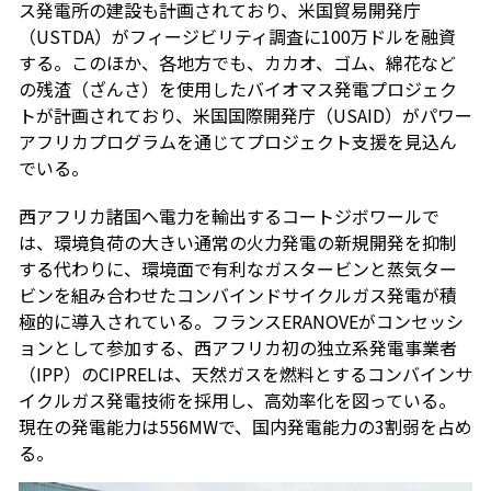
ス発電所の建設も計画されており、米国貿易開発庁
（USTDA）がフィージビリティ調査に100万ドルを融資
する。このほか、各地方でも、カカオ、ゴム、綿花など
の残渣（ざんさ）を使用したバイオマス発電プロジェク
トが計画されており、米国国際開発庁（USAID）がパワー
アフリカプログラムを通じてプロジェクト支援を見込ん
でいる。
西アフリカ諸国へ電力を輸出するコートジボワールで
は、環境負荷の大きい通常の火力発電の新規開発を抑制
する代わりに、環境面で有利なガスタービンと蒸気ター
ビンを組み合わせたコンバインドサイクルガス発電が積
極的に導入されている。フランスERANOVEがコンセッシ
ョンとして参加する、西アフリカ初の独立系発電事業者
（IPP）のCIPRELは、天然ガスを燃料とするコンバインサ
イクルガス発電技術を採用し、高効率化を図っている。
現在の発電能力は556MWで、国内発電能力の3割弱を占め
る。