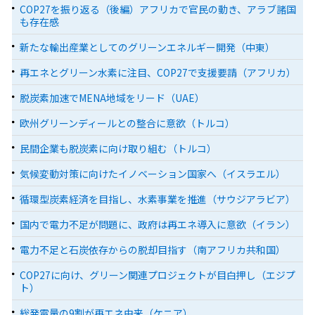
COP27を振り返る（後編）アフリカで官民の動き、アラブ諸国
も存在感
新たな輸出産業としてのグリーンエネルギー開発（中東）
再エネとグリーン水素に注目、COP27で支援要請（アフリカ）
脱炭素加速でMENA地域をリード（UAE）
欧州グリーンディールとの整合に意欲（トルコ）
民間企業も脱炭素に向け取り組む（トルコ）
気候変動対策に向けたイノベーション国家へ（イスラエル）
循環型炭素経済を目指し、水素事業を推進（サウジアラビア）
国内で電力不足が問題に、政府は再エネ導入に意欲（イラン）
電力不足と石炭依存からの脱却目指す（南アフリカ共和国）
COP27に向け、グリーン関連プロジェクトが目白押し（エジプ
ト）
総発電量の9割が再エネ由来（ケニア）