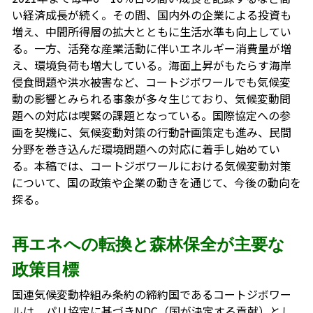
い経済成長が続く。その間、国内外の企業による投資も
増え、中間所得層の拡大とともに生活水準も向上してい
る。一方、活発な産業活動に伴いエネルギー消費量が増
え、環境負荷も増大している。海面上昇がもたらす海岸
侵食問題や洪水被害など、コートジボワールでも気候変
動の影響とみられる事象が多々生じており、気候変動問
題への対応は喫緊の課題となっている。国際協定への参
画を契機に、気候変動対策の行動計画策定も進み、民間
分野を巻き込んだ環境問題への対応に着手し始めてい
る。本稿では、コートジボワールにおける気候変動対策
について、国の政策や企業の動きを通じて、今後の動向を
探る。
再エネへの転換と森林保全が主要な
政策目標
国連気候変動枠組み条約の締約国であるコートジボワー
ルは、パリ協定に基づきNDC（国が決定する貢献）とし