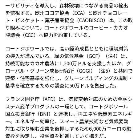
ーサビリティを導入し、森林破壊につながる商品の輸出
を監視する。欧州ココア協会（ECA）と欧州チョコレー
ト・ビスケット・菓子産業協会（CAOBISCO）は、この取
り組みについて、コートジボワールのコーヒー・カカオ
評議会（CCC）へ協力を約束している。
コートジボワールでは、高い経済成長とともに環境対策
の導入が進んでいる。緑の気候基金（GCF）（注4）は、
持続可能なカカオ農法に1,200万ドルを支援したほか、グ
ローバル・グリーン成長研究所（GGGI）（注5）と共同で
建築・住宅基準を強化し、グリーンビルディングの規制・
基準を確立するための調査に50万ドルを拠出した。
フランス開発庁（AFD）は、気候変動対応のための金融シ
ステム変革プログラムの一環として、コートジボワール
国立投資銀行（BNI）と連携し、再エネや低炭素エネルギ
ー、エネルギー効率化、スマート農業技術など気候変動
対策に取り組む企業を後押しするため6,000万ユーロの融
資枠を設定し、投融資を推進していく構えだ。