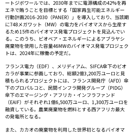
ートジボワールでは、2030年までに電源構成の42%を再
エネで賄うことを目標とする「国家再生可能エネルギー
行動計画2016-2030（PANER）」を導入しており、当該期
に748メガワット（MW）の電力をバイオマスから生産す
るため15件のバイオマス発電プロジェクトを見込んでい
る。このうち、ビオベア・エネルギーによるアブラヤシ
廃棄物を使用した容量46MWのバイオマス発電プロジェク
トは、2024年に稼働の予定だ。
フランス電力（EDF）、メリディアム、SIFCA傘下のビオ
カラが事業に参画しており、総額2億3,200万ユーロと見
積もられるプロジェクトには、フランス開発庁（AFD）傘
下のプロパルコと、民間インフラ開発グループ（PIDG）
傘下のエマージング・アフリカ・インフラファンド
（EAIF）がそれぞれ1億6,500万ユーロ、1,300万ユーロを
融資している。農業廃棄物を燃料とする西アフリカ最大
の発電所となる。
また、カカオの廃棄物を利用した世界初となるバイオマ