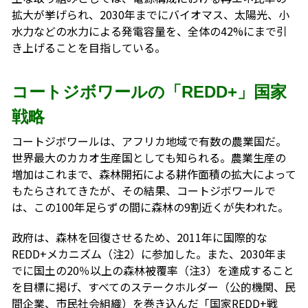
拡大が挙げられ、2030年までにバイオマス、太陽光、小
水力などの水力による発電容量を、全体の42%にまで引
き上げることを目指している。
コートジボワールの「REDD+」国家
戦略
コートジボワールは、アフリカ地域で有数の農業国だ。
世界最大のカカオ生産国としても知られる。農業生産の
増加はこれまで、森林開拓による耕作面積の拡大によって
もたらされてきたが、その結果、コートジボワールで
は、この100年足らずの間に森林の9割近くが失われた。
政府は、森林を回復させるため、2011年に国際的な
REDD+メカニズム（注2）に参加した。また、2030年ま
でに国土の20％以上の森林被覆率（注3）を達成すること
を目標に掲げ、すべてのステークホルダー（公的機関、民
間企業、市民社会組織）を巻き込んだ「国家REDD+戦