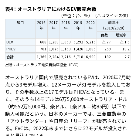
表4：オーストラリアにおけるEV販売台数
（単位：台、％）（△はマイナス値）
項目
2016
2017
2018
2019
2020
前年比
年
年
年
年
年
（2019/2020）
台数
増減率
BEV
668
1,208
1,053
5,292
5,215
△ 77
△ 1.5
PHEV
701
1,076
1,163
1,426
1,685
259
18.2
合計
1,369
2,284
2,216
6,718
6,900
182
2.7
出所：オーストラリア電気自動車協会（EVC）
オーストラリア国内で販売されているEVは、2020年7月時
点から3モデル増え、12メーカーが31モデルを投入してお
り、その半数以上の17モデルはPHEVとなっている。ま
た、そのうち14モデルは6万5,000オーストラリア・ドル
（約552万5,000円、豪ドル、1豪ドル＝約85円）以下で
購入可能だという。日本のメーカーでは、三菱自動車の
「アウトランダー」や日産の「リーフ」が販売されてい
る。EVCは、2022年末までにさらに27モデルが投入され
ると見込んでいる。