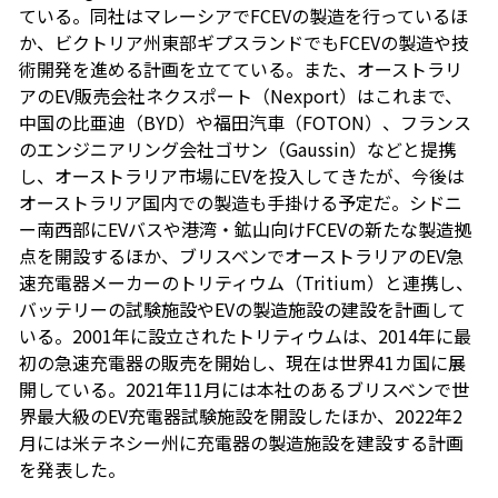
ている。同社はマレーシアでFCEVの製造を行っているほ
か、ビクトリア州東部ギプスランドでもFCEVの製造や技
術開発を進める計画を立てている。また、オーストラリ
アのEV販売会社ネクスポート（Nexport）はこれまで、
中国の比亜迪（BYD）や福田汽車（FOTON）、フランス
のエンジニアリング会社ゴサン（Gaussin）などと提携
し、オーストラリア市場にEVを投入してきたが、今後は
オーストラリア国内での製造も手掛ける予定だ。シドニ
ー南西部にEVバスや港湾・鉱山向けFCEVの新たな製造拠
点を開設するほか、ブリスベンでオーストラリアのEV急
速充電器メーカーのトリティウム（Tritium）と連携し、
バッテリーの試験施設やEVの製造施設の建設を計画して
いる。2001年に設立されたトリティウムは、2014年に最
初の急速充電器の販売を開始し、現在は世界41カ国に展
開している。2021年11月には本社のあるブリスベンで世
界最大級のEV充電器試験施設を開設したほか、2022年2
月には米テネシー州に充電器の製造施設を建設する計画
を発表した。