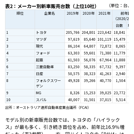
表2：メーカー別新車販売台数（上位10社）
（単位：台、
順位
企業名
2019年
2020年
2021年
前年比
（2020/20
台数
増
1
トヨタ
205,766
204,801
223,642
18,841
2
マツダ
97,619
85,640
101,119
15,479
1
3
現代
86,104
64,807
72,872
8,065
1
4
フォード
63,303
59,601
71,380
11,779
1
5
起亜
61,503
56,076
67,964
11,888
2
6
三菱自動車
83,250
58,335
67,732
9,397
1
7
日産
50,575
38,323
41,263
2,940
8
フォルクスワー
49,928
39,266
40,770
1,504
ゲン
9
MG
8,326
15,253
39,025
23,772
15
10
スバル
40,007
31,501
37,015
5,514
1
出所：オーストラリア連邦自動車産業会議所（FCAI）
モデル別の新車販売台数では、トヨタの「ハイラック
ス」が最も多く、引き続き首位を占め、前年比16.9％増
だった（表3参照）。一方、同じくトヨタの「RAV4」は