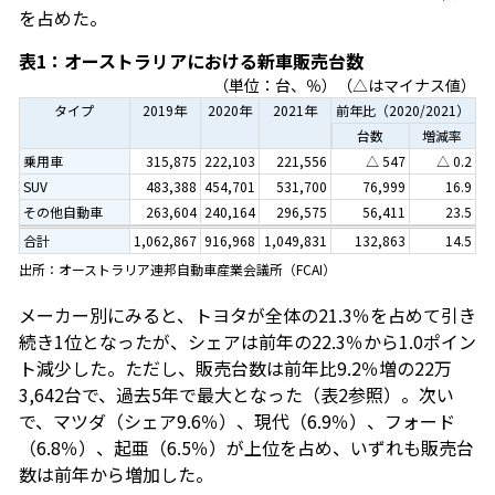
を占めた。
表1：オーストラリアにおける新車販売台数
（単位：台、％）（△はマイナス値）
タイプ
2019年
2020年
2021年
前年比（2020/2021）
台数
増減率
乗用車
315,875
222,103
221,556
△ 547
△ 0.2
SUV
483,388
454,701
531,700
76,999
16.9
その他自動車
263,604
240,164
296,575
56,411
23.5
合計
1,062,867
916,968
1,049,831
132,863
14.5
出所：オーストラリア連邦自動車産業会議所（FCAI）
メーカー別にみると、トヨタが全体の21.3％を占めて引き
続き1位となったが、シェアは前年の22.3％から1.0ポイン
ト減少した。ただし、販売台数は前年比9.2％増の22万
3,642台で、過去5年で最大となった（表2参照）。次い
で、マツダ（シェア9.6％）、現代（6.9％）、フォード
（6.8％）、起亜（6.5％）が上位を占め、いずれも販売台
数は前年から増加した。