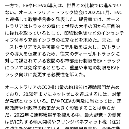
一方で、EVやFCEVの導入は、世界との比較では進んでい
ない。オーストラリア・トラック協会は2022年1月、EVC
と連携して政策提言書を発表した。提言書では、オース
トラリアはトラックの電化で世界の大半の国から圧倒的
に後れを取っているとして、印紙税免除などのインセンテ
ィブ付与や充電インフラの拡充などを求めた。また、オ
ーストラリアで入手可能なモデル数を拡大し、EVトラッ
クの導入を促進するため、従来のディーゼルトラックに
対して課されている夜間の都市部走行制限をEVトラック
については免除するとともに、重量や車幅の制限をEVト
ラック向けに変更する必要性を訴えた。
オーストラリアのCO2排出量の約19％は運輸部門が占め
ており、2050年までにネットゼロを達成するには、対策
が急務となっている。EVやFCEVの普及に当たっては、連
邦政府や州政府の政策が大きく影響することは明らか
だ。2022年に連邦総選挙を控える中、最大野党・労働党
はEVに対する輸入関税やフリンジベネフィット税（注2）
の減免を公約に掲げている。選挙結果を含め、今後の動