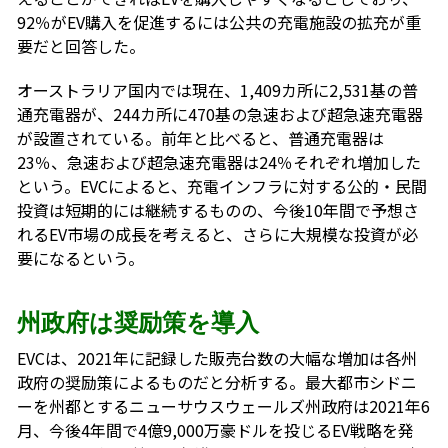
92％がEV購入を促進するには公共の充電施設の拡充が重
要だと回答した。
オーストラリア国内では現在、1,409カ所に2,531基の普
通充電器が、244カ所に470基の急速および超急速充電器
が設置されている。前年と比べると、普通充電器は
23％、急速および超急速充電器は24％それぞれ増加した
という。EVCによると、充電インフラに対する公的・民間
投資は短期的には継続するものの、今後10年間で予想さ
れるEV市場の成長を考えると、さらに大規模な投資が必
要になるという。
州政府は奨励策を導入
EVCは、2021年に記録した販売台数の大幅な増加は各州
政府の奨励策によるものだと分析する。最大都市シドニ
ーを州都とするニューサウスウェールズ州政府は2021年6
月、今後4年間で4億9,000万豪ドルを投じるEV戦略を発