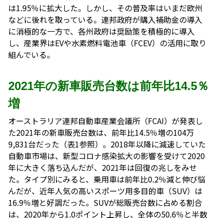
は1.95％に拡大した。しかし、その普及率はいまだ欧州
などに後れを取っている。連邦政府が購入補助金の導入
に消極的な一方で、各州政府は奨励策を積極的に導入
し、産業界はEVや水素燃料電池車（FCEV）の活用に取り
組んでいる。
2021年の新車販売台数は前年比14.5％
増
オーストラリア連邦自動車産業会議所（FCAI）が発表し
た2021年の新車販売台数は、前年比14.5％増の104万
9,831台だった（表1参照）。2018年以降に減速していた
自動車市場は、新型コロナ感染拡大の影響を受けて2020
年に大きく落ち込んだが、2021年は回復の兆しをみせ
た。タイプ別にみると、乗用車は前年比0.2％減と伸び悩
んだが、近年人気の高いスポーツ用多目的車（SUV）は
16.9％増と好調だった。SUVが総販売台数に占める割合
は、2020年から1.0ポイント上昇し、全体の50.6％と半数