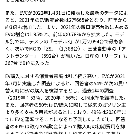
また、EVCが2022年1月31日に発表した最新のデータによ
ると、2021年のEV販売台数は2万665台となり、前年から
約3倍も増加した。また、2021年の新車販売台数に占める
EVの割合は1.95％と、前年の0.78％から拡大した。モデ
ル別では、テスラの「モデル3」が1万2,094台で最も多
く、次いでMGの「ZS」（1,388台）、三菱自動車の「ア
ウトランダー」（592台）が続いた。日産の「リーフ」も
367台で9位に入った。
EV購入に対する消費者意識は引き続き高い。EVCが2021
年7月に実施した調査によると、回答者の54％が次の買い
替え時にEVの購入を検討するとし、過去2年の調査
（2019年：53％、2020年：56％）と同水準を維持した。
また、回答者の50％はEV購入に際して従来のガソリン車
より多く支払う用意があるとしており、49％は2030年ま
でにEVを運転することになると予測した。ただし、回答
者の40％は政府の補助金によって購入時の初期費用を抑
えることができればEVを購入しやすくなるとしており、