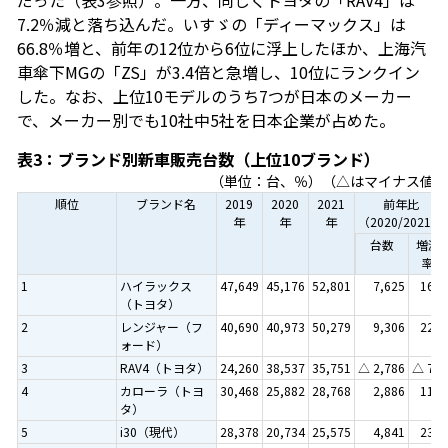
7.2％減と落ち込んだ。いすゞの「ディーマックス」は
66.8％増と、前年の12位から6位に浮上したほか、上海汽
車傘下MGの「ZS」が3.4倍と急増し、10位にランクイン
した。なお、上位10モデルのうち7つが日本のメーカー
で、メーカー別でも10社中5社を日本企業が占めた。
表3：ブランド別新車販売台数（上位10ブランド）
（単位：台、％）（△はマイナス値）
順位
ブランド名
2019
2020
2021
前年比
年
年
年
（2020/2021）
台数
増減
率
1
ハイラックス
47,649
45,176
52,801
7,625
16.9
（トヨタ）
2
レンジャー（フ
40,690
40,973
50,279
9,306
22.7
ォード）
3
RAV4（トヨタ）
24,260
38,537
35,751
△ 2,786
△ 7.2
4
カローラ（トヨ
30,468
25,882
28,768
2,886
11.2
タ）
5
i30（現代）
28,378
20,734
25,575
4,841
23.3