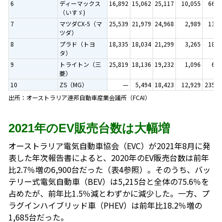
6
ディーマックス
16,892
15,062
25,117
10,055
66.8
（いすゞ)
7
マツダCX-5（マ
25,539
21,979
24,968
2,989
13.6
ツダ）
8
プラド（トヨ
18,335
18,034
21,299
3,265
18.1
タ）
9
トライトン（三
25,819
18,136
19,232
1,096
6.0
菱）
10
ZS（MG）
—
5,494
18,423
12,929
235.3
出所：オーストラリア連邦自動車産業会議所（FCAI）
2021年のEV販売台数は大幅増
オーストラリア電気自動車協会（EVC）が2021年8月に発
表した年次報告書によると、2020年のEV販売台数は前年
比2.7％増の6,900台だった（表4参照）。そのうち、バッ
テリー式電気自動車（BEV）は5,215台と全体の75.6％を
占めたが、前年比1.5％減とわずかに減少した。一方、プ
ラグインハイブリッド車（PHEV）は前年比18.2％増の
1,685台だった。