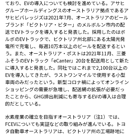
ており、EVの導入についても検討を進めている。アサヒ
グループホールディングスのオーストラリア拠点であるア
サヒビバレッジズは2021年7月、オーストラリアのビール
ブランド「ビクトリア・ビター」のメルボルン市内の配
送でEVトラックを導入すると発表した。採用したのはボ
ルボのEVトラックで、ビクトリア州北部にある太陽光発
電所で充電し、毎週10万本以上のビールを配送するとい
う。また、オーストラリア・ポストは2021年11月、三菱
ふそうのEVトラック「eCanter」20台を配送用として新た
に導入すると発表した。同社ではこれまで2,100台以上の
EVを導入してきたが、ラストワンマイルで使用する小型
車両のみだったという。新型コロナ禍によってオンライン
ショッピングの需要が急増し、配送網の拡張が必要だっ
たことから、GHG排出削減にも寄与するEVの導入は合理
的だとしている。
水素産業の確立を目指すオーストラリア（注1）では、
FCEVについても実証などの取り組みが進んでいる。トヨ
タ自動車オーストラリアは、ビクトリア州の工場跡地に