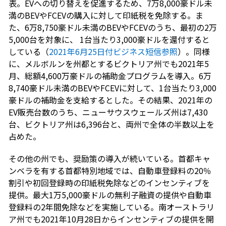
表。EVへの切り替えを促進するため、7万8,000豪ドル未
満のBEVやFCEVの購入に対して印紙税を免除する。ま
た、6万8,750豪ドル未満のBEVやFCEVのうち、最初の2万
5,000台を対象に、 1台当たり3,000豪ドルを還付すると
している（
2021年6月25日付ビジネス短信参照
）。同様
に、メルボルンを州都とするビクトリア州でも2021年5
月、総額4,600万豪ドルの補助金プログラムを導入。6万
8,740豪ドル未満のBEVやFCEVに対して、1台当たり3,000
豪ドルの補助金を支給するとした。その結果、2021年の
EV販売台数のうち、ニューサウスウェールズ州は7,430
台、ビクトリア州は6,396台と、両州で全体の半数以上を
占めた。
その他の州でも、奨励策の導入が続いている。首都キャ
ンベラを有する首都特別地域では、自動車登録料の20％
割引や初回登録時の印紙税免除などのインセンティブを
提供。最大1万5,000豪ドルの無利子融資の提供や自動車
登録料の2年間免除などを実施している。南オーストラリ
ア州でも2021年10月28日からインセンティブの提供を開