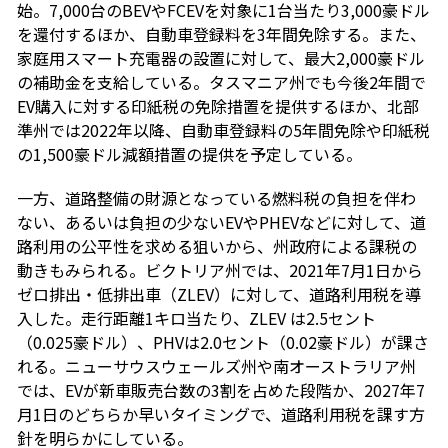
始。7,000台のBEVやFCEVを対象に1台当たり3,000豪ドル
を還付するほか、自動車登録料を3年間免除する。また、
家庭用スマート充電器の設置に対して、最大2,000豪ドル
の補助金を支給している。タスマニア州でも今後2年間で
EV購入に対する印紙税の免除措置を提供するほか、北部
準州では2022年以降、自動車登録料の5年間免除や印紙税
の1,500豪ドル減額措置の提供を予定している。
一方、道路整備の財源となっている燃料税の負担を伴わ
ない、あるいは負担の少ないEVやPHEVなどに対して、道
路利用の公平性を求める狙いから、州政府による課税の
動きもみられる。ビクトリア州では、2021年7月1日から
ゼロ排出・低排出車（ZLEV）に対して、道路利用税を導
入した。走行距離1キロ当たり、ZLEV は2.5セント
（0.025豪ドル）、PHVは2.0セント（0.02豪ドル）が課さ
れる。ニューサウスウェールズ州や南オーストラリア州
では、EVが新車販売台数の3割を占めた段階か、2027年7
月1日のどちらか早いタイミングで、道路利用税を課す方
針を明らかにしている。