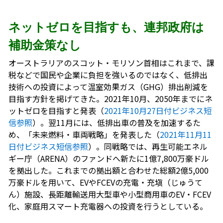
ネットゼロを目指すも、連邦政府は
補助金策なし
オーストラリアのスコット・モリソン首相はこれまで、課
税などで国民や企業に負担を強いるのではなく、低排出
技術への投資によって温室効果ガス（GHG）排出削減を
目指す方針を掲げてきた。2021年10月、2050年までにネ
ットゼロを目指すと発表（
2021年10月27日付ビジネス短
信参照
）。翌11月には、低排出車の普及を加速するた
め、「未来燃料・車両戦略」を発表した（
2021年11月11
日付ビジネス短信参照
）。同戦略では、再生可能エネル
ギー庁（ARENA）のファンドへ新たに1億7,800万豪ドル
を拠出した。これまでの拠出額と合わせた総額2億5,000
万豪ドルを用いて、EVやFCEVの充電・充塡（じゅうて
ん）施設、長距離輸送用大型車や小型商用車のEV・FCEV
化、家庭用スマート充電器への投資を行うとしている。