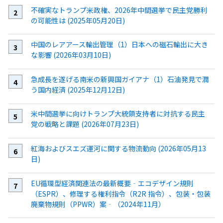
不確実なトランプ米政権、2026年中間選挙で民主党勝利
の可能性は (2025年05月20日)
中国のレアアース輸出管理（1）日本への磁石輸出に大き
な影響 (2026年03月10日)
急成長を遂げる南米の新興国ガイアナ（1）石油発見で潤
う国内経済 (2025年12月12日)
米中間選挙に向けトランプ大統領支持者に対抗する民主
党の戦略と課題 (2026年07月23日)
紅海およびスエズ運河に関する物流動向 (2026年05月13
日)
EU循環型経済関連法の最新概要‐エコデザイン規則
（ESPR）、修理する権利指令（R2R 指令）、包装・包装
廃棄物規則（PPWR）案‐（2024年11月）