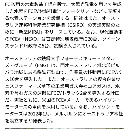
FCEV用の水素製造工場を設立。太陽光発電を用いて生成
した水素をFCEVや燃料電池フォークリフトなどに充填す
る水素ステーションを設置する。同社はまた、オースト
ラリア連邦科学産業研究機構（CSIRO）の実証実験のた
めに「新型MIRAI」をリースしている。なお、現代自動車
のFCEV「NEXO」は首都特別地域政府に20台、クイーン
ズランド州政府に5台、試験導入されている。
オーストラリアの鉄鋼大手フォーテスキュー・メタル
ズ・グループ（FMG）は、西オーストラリア州北部ピル
バラ地域にある鉄鉱石鉱山で、作業員の移動用にFCEVバ
ス10台を導入した。また、オーストラリアの複合企業ウ
ェスファーマーズ傘下の工業用ガス会社コアガスは、水
素を含むガスの運搬にFCEVトラック2台を導入する計画
だ。両社ともに、米国のFCEVメーカーであるハイゾン・
モーターズの車両を採用している。なお、ハイゾン・モ
ーターズは2022年1月、メルボルンにオーストラリア本社
を設立すると発表した。