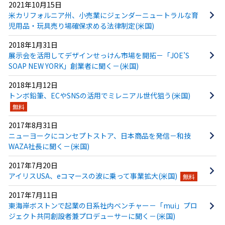
2021年10月15日
米カリフォルニア州、小売業にジェンダーニュートラルな育
児用品・玩具売り場確保求める法律制定(米国)
2018年1月31日
展示会を活用してデザインせっけん市場を開拓－「JOE’S
SOAP NEW YORK」創業者に聞く－(米国)
2018年1月12日
トンボ鉛筆、ECやSNSの活用でミレニアル世代狙う(米国)
無料
2017年8月31日
ニューヨークにコンセプトストア、日本商品を発信－和技
WAZA社長に聞く－(米国)
2017年7月20日
アイリスUSA、eコマースの波に乗って事業拡大(米国)
無料
2017年7月11日
東海岸ボストンで起業の日系社内ベンチャー－「mui」プロ
ジェクト共同創設者兼プロデューサーに聞く－(米国)