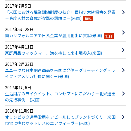
2017年7月5日
「米国における職業訓練制度の拡充」目指す大統領令を発表
－高度人材の育成が喫緊の課題に－(米国)
無料
2017年6月28日
南カリフォルニアで日系企業が雇用創出に貢献(米国)
無料
2017年4月11日
家庭用品のマックマー、満を持して米市場参入(米国)
2017年2月22日
ユニークな日本関連商品を米国に発信－グリーティング・ラ
イフ・アメリカ社長に聞く－(米国)
2017年1月6日
生活用品のライクイット、コンセプトにこだわり－北米進出
の先行事例－(米国)
2016年11月9日
オリンピック選手愛用をアピールしてブランドづくり－米国
市場に挑むマットレスのエアウィーヴ－(米国)