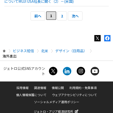
についてMUJI USA社長に聞く（2）－(米国)
1
前へ
2
次へ
ビジネス短信
北米
デザイン（日用品）
海外進出
ジェトロ公式SNSアカウン
ト
採用情報
調達情報
情報公開
利用規約・免責事項
個人情報保護について
ウェブアクセシビリティについて
ソーシャルメディア運用ポリシー
ジェトロ・アジア経済研究所