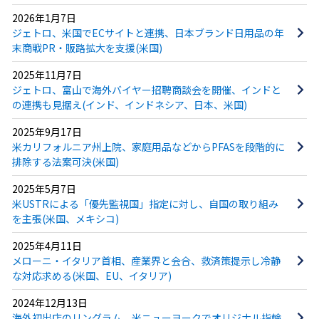
2026年1月7日
ジェトロ、米国でECサイトと連携、日本ブランド日用品の年
末商戦PR・販路拡大を支援(米国)
2025年11月7日
ジェトロ、富山で海外バイヤー招聘商談会を開催、インドと
の連携も見据え(インド、インドネシア、日本、米国)
2025年9月17日
米カリフォルニア州上院、家庭用品などからPFASを段階的に
排除する法案可決(米国)
2025年5月7日
米USTRによる「優先監視国」指定に対し、自国の取り組み
を主張(米国、メキシコ)
2025年4月11日
メローニ・イタリア首相、産業界と会合、救済策提示し冷静
な対応求める(米国、EU、イタリア)
2024年12月13日
海外初出店のリングラム、米ニューヨークでオリジナル指輪