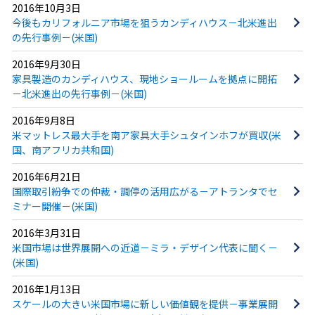
2016年10月3日
今後もカリフォルニア市場を狙うカンディハウス－北米進出
の先行事例－(米国)
2016年9月30日
家具製造のカンディハウス、現地ショールームを拠点に開拓
－北米進出の先行事例－(米国)
2016年9月8日
米マットレス最大手を南ア家具大手シュタインホフが買収(米
国、南アフリカ共和国)
2016年6月21日
国際取引紛争での仲裁・調停の活用広がる－アトランタでセ
ミナー開催－(米国)
2016年3月31日
米国市場は世界展開への近道－ミラ・デザイン代表に聞く－
(米国)
2016年1月13日
スケールの大きい米国市場に新しい価値観を提供－事業展開