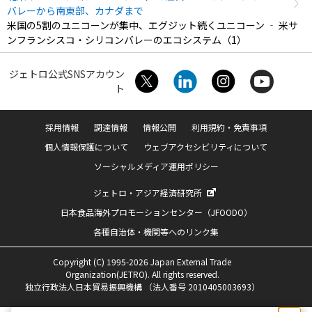
バレーから南東部、カナダまで
米国の5割のユニコーンが集中、エグジット続くユニコーン ‐ 米サ
ンフランシスコ・シリコンバレーのエコシステム（1）
ジェトロ公式SNSアカウン
ト
採用情報
調達情報
情報公開
利用規約・免責事項
個人情報保護について
ウェブアクセシビリティについて
ソーシャルメディア運用ポリシー
ジェトロ・アジア経済研究所
日本食品海外プロモーションセンター（JFOODO）
各種自治体・機関等へのリンク集
Copyright (C) 1995-2026 Japan External Trade
Organization(JETRO). All rights reserved.
独立行政法人日本貿易振興機構 （法人番号 2010405003693）