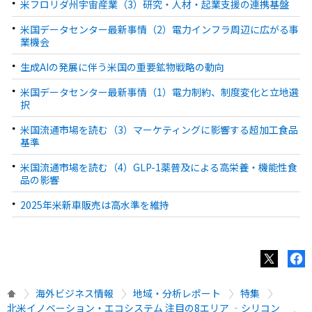
米フロリダ州宇宙産業（3）研究・人材・起業支援の連携基盤
米国データセンター最新事情（2）電力インフラ周辺に広がる事
業機会
生成AIの発展に伴う米国の重要鉱物戦略の動向
米国データセンター最新事情（1）電力制約、制度変化と立地選
択
米国流通市場を読む（3）マーケティングに影響する超加工食品
基準
米国流通市場を読む（4）GLP-1薬普及による高栄養・機能性食
品の影響
2025年米新車販売は高水準を維持
海外ビジネス情報
地域・分析レポート
特集
北米イノベーション・エコシステム 注目の8エリア ‐シリコン