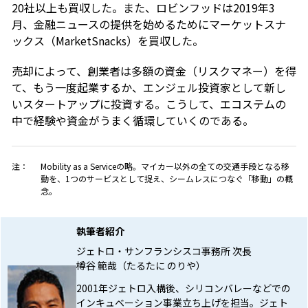
20社以上も買収した。また、ロビンフッドは2019年3
月、金融ニュースの提供を始めるためにマーケットスナ
ックス（MarketSnacks）を買収した。
売却によって、創業者は多額の資金（リスクマネー）を得
て、もう一度起業するか、エンジェル投資家として新し
いスタートアップに投資する。こうして、エコステムの
中で経験や資金がうまく循環していくのである。
注：
Mobility as a Service
の略。マイカー以外の全ての交通手段となる移
動を、1つのサービスとして捉え、シームレスにつなぐ「移動」の概
念。
執筆者紹介
ジェトロ・サンフランシスコ事務所 次長
樽谷 範哉（たるたに のりや）
2001年ジェトロ入構後、シリコンバレーなどでの
インキュベーション事業立ち上げを担当。ジェト