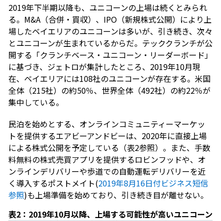
2019年下半期以降も、ユニコーンの上場は続くとみられ
る。M&A（合併・買収）、IPO（新規株式公開）により上
場したベイエリアのユニコーンは多いが、引き続き、次々
とユニコーンが生まれているからだ。テッククランチが公
開する「クランチベース・ユニコーン・リーダーボード」
に基づき、ジェトロが集計したところ、2019年10月現
在、ベイエリアには108社のユニコーンが存在する。米国
全体（215社）の約50％、世界全体（492社）の約22％が
集中している。
民泊を始めとする、オンラインコミュニティーマーケッ
トを提供するエアビーアンドビーは、2020年に直接上場
による株式公開を予定している（表2参照）。また、手数
料無料の株式売買アプリを提供するロビンフッドや、オ
ンラインデリバリーや歩道での自動運転デリバリーを近
く導入するポストメイト(
2019年8月16日付ビジネス短信
参照
)も上場準備を始めており、引き続き目が離せない。
表2：2019年10月以降、上場する可能性が高いユニコーン