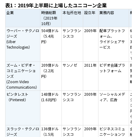
表1：2019年上半期に上場したユニコーン企業
企業
時価総額
本社所在地
設立年
業務内容
概
（2019年
10月）
ウーバー・テクノロ
504億ドル
サンフラン
2009年
配車プラットフ
63
ジーズ
（5.4兆
シスコ
ォーム、
し、
(Uber
円）
ライドシェアサ
39
Technologies）
ービス
巨
リ
す
ズーム・ビデオ・
209億ドル
サンノゼ
2011年
ビデオ会議プラ
同
コミュニケーショ
（2.2兆
ットフォーム
質、
ンズ
円）
単
(Zoom Video
瞬
Communications）
ピンタレスト
148億ドル
サンフラン
2009年
ソーシャルメデ
ユ
（Pinterest）
(1.6兆円）
シスコ
ィア、広告
シ
ジ
共
ら
る
スラック・テクノロ
136億ドル
サンフラン
2009年
ビジネスコミュ
会
ジーズ
（1.5兆
シスコ
ニケーションツ
組