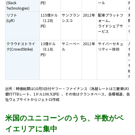
(Slack
円）
ール
得・
Technologies）
る
リフト
115億ドル
サンフラン
2012年
配車プラットフ
米
(Lyft）
（1.2兆
シスコ
ォーム、
開
円）
ライドシェアサ
ー
ービス
手
クラウドストライ
13億ドル
サニーベー
2011年
サイバーセキュ
人工
ク(CrowdStrike)
（0.1兆
ル
リティー技術
を
円）
技
ー
を
組み
が
出所：時価総額は10月5日付ヤフー・ファイナンス（為替レートは三菱東UFJ
銀行TTBレート、1ドル106.92円）、その他はクランチベース、各種報道、各
社ウェブサイトからジェトロ作成
米国のユニコーンのうち、半数がベ
イエリアに集中