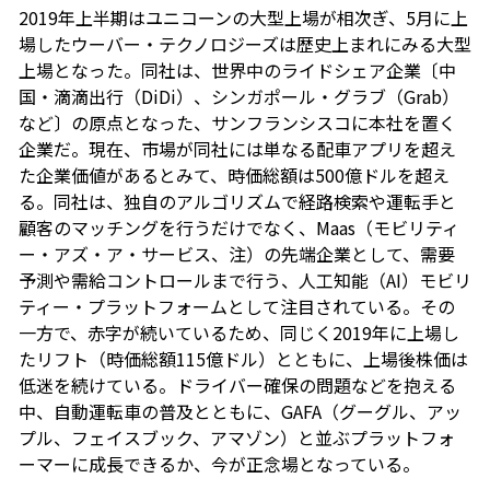
2019年上半期はユニコーンの大型上場が相次ぎ、5月に上
場したウーバー・テクノロジーズは歴史上まれにみる大型
上場となった。同社は、世界中のライドシェア企業〔中
国・滴滴出行（DiDi）、シンガポール・グラブ（Grab）
など〕の原点となった、サンフランシスコに本社を置く
企業だ。現在、市場が同社には単なる配車アプリを超え
た企業価値があるとみて、時価総額は500億ドルを超え
る。同社は、独自のアルゴリズムで経路検索や運転手と
顧客のマッチングを行うだけでなく、Maas（モビリティ
ー・アズ・ア・サービス、注）の先端企業として、需要
予測や需給コントロールまで行う、人工知能（AI）モビリ
ティー・プラットフォームとして注目されている。その
一方で、赤字が続いているため、同じく2019年に上場し
たリフト（時価総額115億ドル）とともに、上場後株価は
低迷を続けている。ドライバー確保の問題などを抱える
中、自動運転車の普及とともに、GAFA（グーグル、アッ
プル、フェイスブック、アマゾン）と並ぶプラットフォ
ーマーに成長できるか、今が正念場となっている。