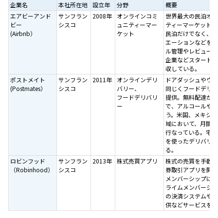
企業名
本社所在地
設立年
分野
概要
エアビーアンド
サンフラン
2008年
オンラインコミ
世界最大の民泊オン
ビー
シスコ
ュニティーマー
ティーマーケットプ
(Airbnb）
ケット
民泊だけでなく、旅
エーションなどを提
ル管理やレビューサ
企業などスタートア
収している。
ポストメイト
サンフラン
2011年
オンラインデリ
ドアダッシュやウー
(Postmates）
シスコ
バリー、
同じくフードデリバ
フードデリバリ
提供。無料配達が可
ー
で、アルコールや商
う。米国、メキシコ域
域において、月間5
行なっている。宅配ロ
を使ったデリバリー
る。
ロビンフッド
サンフラン
2013年
株式売買アプリ
株式の売買を手数料
（Robinhood）
シスコ
券取引アプリを開発
メンバーシップに加
ライムメンバーシッ
の決済システムや金
供などサービスを拡