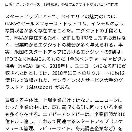
出所：クランチベース、各種報道、各社ウェブサイトからジェトロ作成
スタートアップにとって、ベイエリアの魅力の1つは、
GAFAやセールスフォース・ドットコム、インテルのよう
な買収者が多く存在することだ。エグジットの手段とし
て、M&Aが存在するため、必ずしもIPOを目指す必要はな
く、起業時からエグジットの機会が多く与えられる。事
実、米国のスタートアップにおけるエグジットの9割は、
IPOでなくM&Aによるものだ〔全米ベンチャーキャピタル
協会（NVCA）調べ、2018年〕。ユニコーンになる前に買
収された例としては、2018年に日本のリクルートに約12
億ドルで買収された、オンライン求人サービス大手のグ
ラスドア（Glassdoor）がある。
買収する主体は、上場企業だけではない。ユニコーンに
なった企業の中には、既に買収する側に回っている企業
も多く存在する。エアビーアンドビーは、企業価値が310
億ドルに達し、これまで関連するスタートアップ（スケ
ジュール管理、レビューサイト、身元調査企業など）を