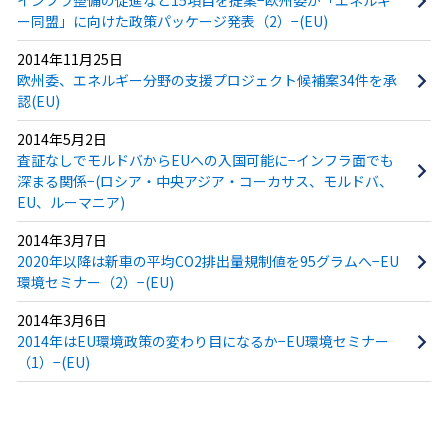
インフラ整備の促進など15項目を提案−欧州委が「エネルギ
ー同盟」に向けた政策パッケージ発表（2）−(EU)
2014年11月25日
欧州委、エネルギー分野の支援プロジェクト候補案34件を承
認(EU)
2014年5月2日
査証なしでモルドバからEUへの入国可能に−インフラ面でも
深まる関係−(ロシア・中央アジア・コーカサス、モルドバ、
EU、ルーマニア)
2014年3月7日
2020年以降は新車の平均CO2排出量規制値を95グラムへ−EU
環境セミナー（2）−(EU)
2014年3月6日
2014年はEU環境政策の変わり目になるか−EU環境セミナー
（1）−(EU)