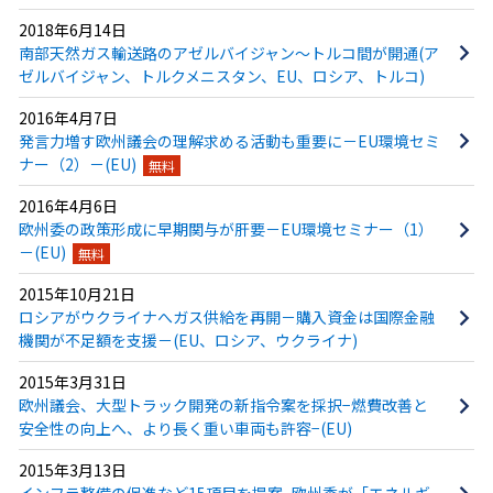
2018年6月14日
南部天然ガス輸送路のアゼルバイジャン～トルコ間が開通(ア
ゼルバイジャン、トルクメニスタン、EU、ロシア、トルコ)
2016年4月7日
発言力増す欧州議会の理解求める活動も重要に－EU環境セミ
ナー（2）－(EU)
無料
2016年4月6日
欧州委の政策形成に早期関与が肝要－EU環境セミナー（1）
－(EU)
無料
2015年10月21日
ロシアがウクライナへガス供給を再開－購入資金は国際金融
機関が不足額を支援－(EU、ロシア、ウクライナ)
2015年3月31日
欧州議会、大型トラック開発の新指令案を採択−燃費改善と
安全性の向上へ、より長く重い車両も許容−(EU)
2015年3月13日