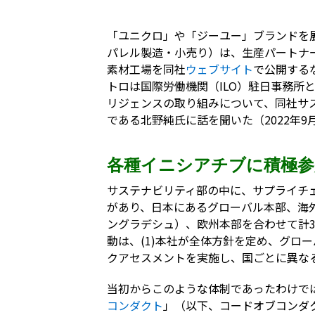
「ユニクロ」や「ジーユー」ブランドを
パレル製造・小売り）は、生産パートナ
素材工場を同社
ウェブサイト
で公開する
トロは国際労働機関（ILO）駐日事務所
リジェンスの取り組みについて、同社サ
である北野純氏に話を聞いた（2022年9
各種イニシアチブに積極参
サステナビリティ部の中に、サプライチ
があり、日本にあるグローバル本部、海
ングラデシュ）、欧州本部を合わせて計
動は、(1)本社が全体方針を定め、グロー
クアセスメントを実施し、国ごとに異な
当初からこのような体制であったわけでは
コンダクト
」（以下、コードオブコンダ