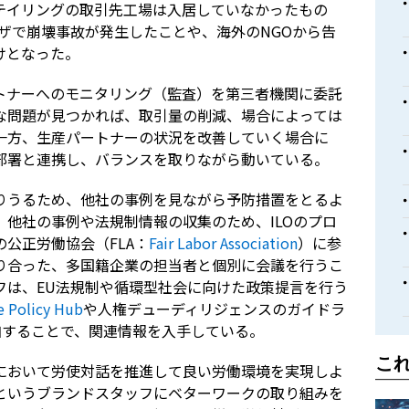
テイリングの取引先工場は入居していなかったもの
ラザで崩壊事故が発生したことや、海外のNGOから告
けとなった。
トナーへのモニタリング（監査）を第三者機関に委託
な問題が見つかれば、取引量の削減、場合によっては
一方、生産パートナーの状況を改善していく場合に
部署と連携し、バランスを取りながら動いている。
りうるため、他社の事例を見ながら予防措置をとるよ
他社の事例や法規制情報の収集のため、ILOのプロ
公正労働協会（FLA：
Fair Labor Association
）に参
り合った、多国籍企業の担当者と個別に会議を行うこ
フは、EU法規制や循環型社会に向けた政策提言を行う
e Policy Hub
や人権デューディリジェンスのガイドラ
加することで、関連情報を入手している。
こ
において労使対話を推進して良い労働環境を実現しよ
というブランドスタッフにベターワークの取り組みを