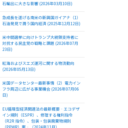
石輸出に大きな影響 (2026年03月10日)
急成長を遂げる南米の新興国ガイアナ（1）
石油発見で潤う国内経済 (2025年12月12日)
米中間選挙に向けトランプ大統領支持者に
対抗する民主党の戦略と課題 (2026年07月
23日)
紅海およびスエズ運河に関する物流動向
(2026年05月13日)
米国データセンター最新事情（2）電力イン
フラ周辺に広がる事業機会 (2026年07月06
日)
EU循環型経済関連法の最新概要‐エコデザ
イン規則（ESPR）、修理する権利指令
（R2R 指令）、包装・包装廃棄物規則
（PPWR）案‐（2024年11月）