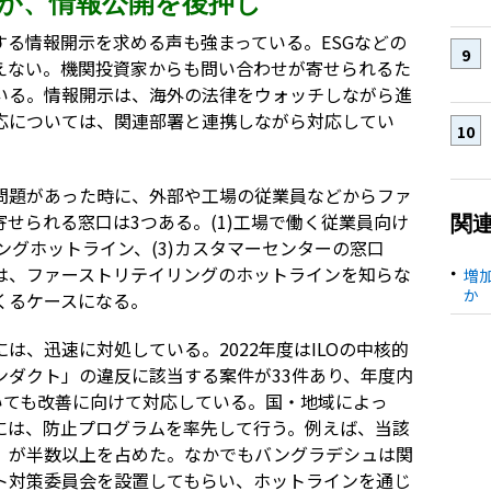
が、情報公開を後押し
る情報開示を求める声も強まっている。ESGなどの
えない。機関投資家からも問い合わせが寄せられるた
いる。情報開示は、海外の法律をウォッチしながら進
応については、関連部署と連携しながら対応してい
問題があった時に、外部や工場の従業員などからファ
せられる窓口は3つある。(1)工場で働く従業員向け
関
ングホットライン、(3)カスタマーセンターの窓口
は、ファーストリテイリングのホットラインを知らな
増
か
くるケースになる。
は、迅速に対処している。2022年度はILOの中核的
ンダクト」の違反に該当する案件が33件あり、年度内
いても改善に向けて対応している。国・地域によっ
には、防止プログラムを率先して行う。例えば、当該
」が半数以上を占めた。なかでもバングラデシュは関
ト対策委員会を設置してもらい、ホットラインを通じ