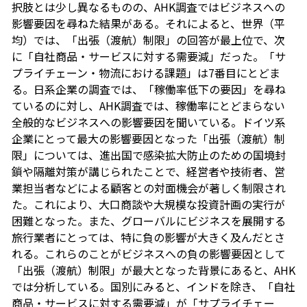
択肢とは少し異なるものの、AHK調査ではビジネスへの
影響要因を尋ねた結果がある。それによると、世界（平
均）では、「出張（渡航）制限」の回答が最上位で、次
に「自社商品・サービスに対する需要減」だった。「サ
プライチェーン・物流における課題」は7番目にとどま
る。日系企業の調査では、「稼働率低下の要因」を尋ね
ているのに対し、AHK調査では、稼働率にとどまらない
全般的なビジネスへの影響要因を聞いている。ドイツ系
企業にとって最大の影響要因となった「出張（渡航）制
限」については、進出国で感染拡大防止のための国境封
鎖や隔離対策が講じられたことで、経営者や技術者、営
業担当者などによる顧客との対面機会が著しく制限され
た。これにより、大口商談や大規模な投資計画の実行が
困難となった。また、グローバルにビジネスを展開する
旅行業者にとっては、特に負の影響が大きく及んだとさ
れる。これらのことがビジネスへの負の影響要因として
「出張（渡航）制限」が最大となった背景にあると、AHK
では分析している。国別にみると、インドを除き、「自社
商品・サービスに対する需要減」が「サプライチェー