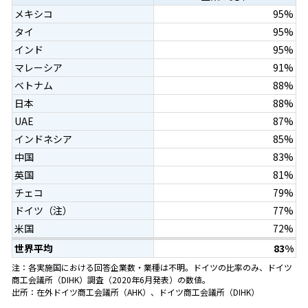
メキシコ
95%
タイ
95%
インド
95%
マレーシア
91%
ベトナム
88%
日本
88%
UAE
87%
インドネシア
85%
中国
83%
英国
81%
チェコ
79%
ドイツ（注）
77%
米国
72%
世界平均
83%
注：各実施国における回答企業数・業種は不明。ドイツの比率のみ、ドイツ
商工会議所（DIHK）調査（2020年6月発表）の数値。
出所：在外ドイツ商工会議所（AHK）、ドイツ商工会議所（DIHK）