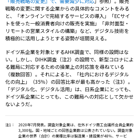
『販売戦略の変更』で、需要減少に対応
」参照）。販売
戦略の変更に関する企業からの具体的なコメントをみる
と、「オンラインで完結するサービスの導入」「ECサイ
トを使った一般消費者向けの販売を実施」「非対面型・
リモートの営業スタイルの構築」など、デジタル技術を
積極的に活用しようとする姿勢が垣間見える。
ドイツ系企業を対象とするAHK調査で、同様の設問はな
い。しかし、DIHK調査（注2）の設問で、新型コロナによ
る難局に対応するための操業上の対応策を尋ねている
（複数回答）。それによると、「社内におけるデジタル
化の向上」（35％）の回答比率が最も高かった（注3）。
「デジタル化、デジタル活用」は、日系企業にとっても、
ドイツ系企業にとっても、この難局への対応として欠かせ
ないようだ。
注1：
2020年7月発表。調査対象企業は、在外ドイツ商工会議所会員企業約
3,300社。国・地域ごとの回答企業数は公表されていない。調査対象
企業の世界（合計）の業種比率は製造業・建設業が48％、サービ