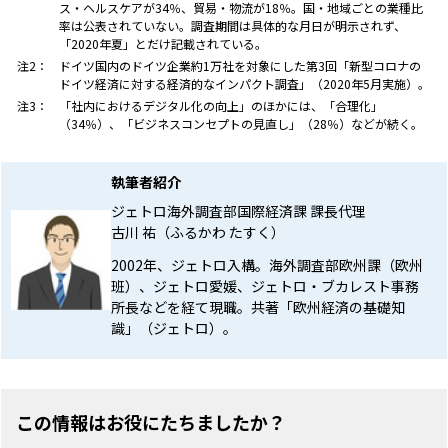
ス・ヘルスケアが34％、貿易・物流が18％。国・地域ごとの業種比
率は公表されていない。調査期間は具体的な月日が明示されず、
「2020年夏」とだけ記載されている。
注2：
ドイツ国内のドイツ企業約1万社を対象にした第3回「新型コロナの
ドイツ経済に対する経済的なインパクト調査」（2020年5月実施）。
注3：
「社内におけるデジタル化の向上」のほかには、「合理化」
（34％）、「ビジネスコンセプトの見直し」（28％）などが続く。
執筆者紹介
ジェトロ海外調査部国際経済課 課長代理
古川 祐（ふるかわ たすく）
2002年、ジェトロ入構。海外調査部欧州課（欧州
班）、ジェトロ愛媛、ジェトロ・ブカレスト事務
所長などを経て現職。共著「欧州経済の基礎知
識」（ジェトロ）。
この情報はお役にたちましたか？