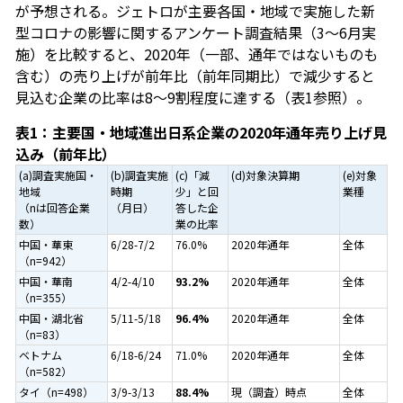
が予想される。ジェトロが主要各国・地域で実施した新
型コロナの影響に関するアンケート調査結果（3～6月実
施）を比較すると、2020年（一部、通年ではないものも
含む）の売り上げが前年比（前年同期比）で減少すると
見込む企業の比率は8～9割程度に達する（表1参照）。
表1：主要国・地域進出日系企業の2020年通年売り上げ見
込み（前年比）
(a)調査実施国・
(b)調査実施
(c)「減
(d)対象決算期
(e)対象
地域
時期
少」と回
業種
（nは回答企業
（月日）
答した企
数）
業の比率
中国・華東
6/28-7/2
76.0%
2020年通年
全体
（n=942）
中国・華南
4/2-4/10
93.2%
2020年通年
全体
（n=355）
中国・湖北省
5/11-5/18
96.4%
2020年通年
全体
（n=83）
ベトナム
6/18-6/24
71.0%
2020年通年
全体
（n=582）
タイ（n=498）
3/9-3/13
88.4%
現（調査）時点
全体