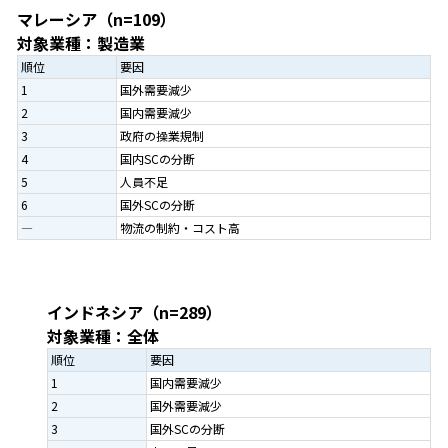
マレーシア（n=109）
対象業種：製造業
順位
要因
1
国外需要減少
2
国内需要減少
3
政府の操業規制
4
国内SCの分断
5
人員不足
6
国外SCの分断
―
物流の制約・コスト高
インドネシア（n=289）
対象業種：全体
順位
要因
1
国内需要減少
2
国外需要減少
3
国外SCの分断