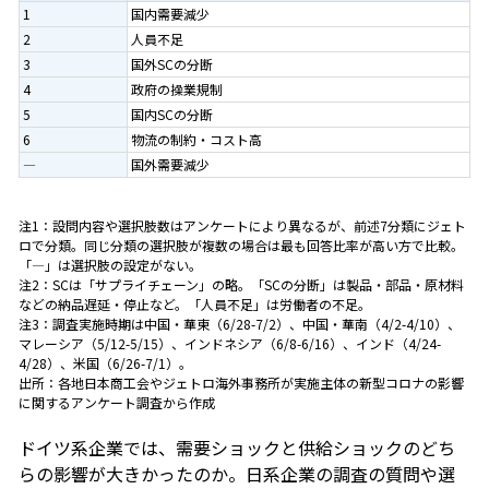
1
国内需要減少
2
人員不足
3
国外SCの分断
4
政府の操業規制
5
国内SCの分断
6
物流の制約・コスト高
―
国外需要減少
注1：設問内容や選択肢数はアンケートにより異なるが、前述7分類にジェト
ロで分類。同じ分類の選択肢が複数の場合は最も回答比率が高い方で比較。
「―」は選択肢の設定がない。
注2：SCは「サプライチェーン」の略。「SCの分断」は製品・部品・原材料
などの納品遅延・停止など。「人員不足」は労働者の不足。
注3：調査実施時期は中国・華東（6/28-7/2）、中国・華南（4/2-4/10）、
マレーシア（5/12-5/15）、インドネシア（6/8-6/16）、インド（4/24-
4/28）、米国（6/26-7/1）。
出所：各地日本商工会やジェトロ海外事務所が実施主体の新型コロナの影響
に関するアンケート調査から作成
ドイツ系企業では、需要ショックと供給ショックのどち
らの影響が大きかったのか。日系企業の調査の質問や選