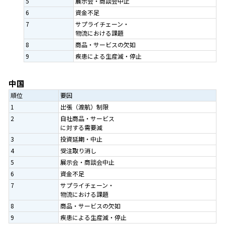
5
展示会・商談会中止
6
資金不足
7
サプライチェーン・
物流における課題
8
商品・サービスの欠如
9
疾患による生産減・停止
中国
順位
要因
1
出張（渡航）制限
2
自社商品・サービス
に対する需要減
3
投資延期・中止
4
受注取り消し
5
展示会・商談会中止
6
資金不足
7
サプライチェーン・
物流における課題
8
商品・サービスの欠如
9
疾患による生産減・停止