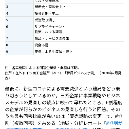
3
展示会・商談会中止
4
投資延期・中止
5
受注取り消し
6
サプライチェーン・
物流における課題
7
商品・サービスの欠如
8
資金不足
9
疾患による生産減・停止
注：各実施国における回答企業数・業種は不明。
出所：在外ドイツ商工会議所（AHK）「世界ビジネス予測」（2020年7月発
表）
最後に、新型コロナによる需要減少という難局をどう乗
り切ろうとしているのか。日系企業に事業戦略やビジネ
スモデルの見直しの観点に絞って尋ねたところ、6割程度
の企業が何らかのビジネスの見直しを行うと回答。その
うち最も回答比率が高いのは「販売戦略の変更」で、約7
割（複数回答）を占める（地域・分析レポート「
約7割が