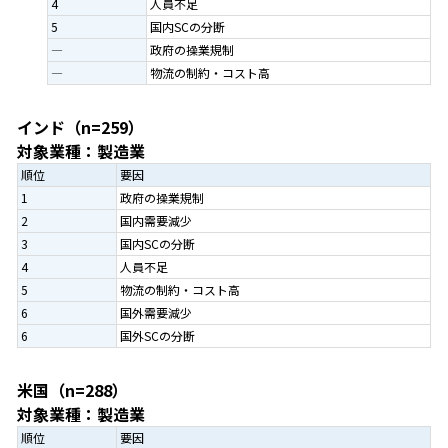
4
人員不足
5
国内SCの分断
―
政府の操業規制
―
物流の制約・コスト高
インド（n=259）
対象業種：製造業
順位
要因
1
政府の操業規制
2
国内需要減少
3
国内SCの分断
4
人員不足
5
物流の制約・コスト高
6
国外需要減少
6
国外SCの分断
米国（n=288）
対象業種：製造業
順位
要因