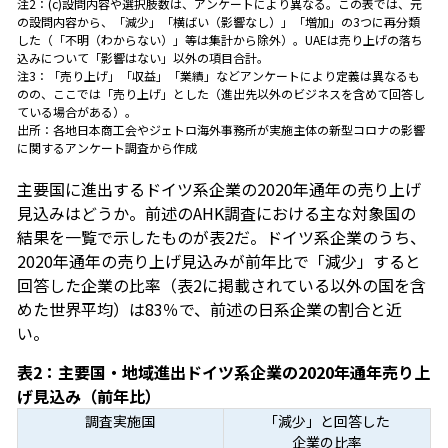
注2：(c)設問内容や選択肢数は、アンケートにより異なる。この表では、元
の設問内容から、「減少」「横ばい（影響なし）」「増加」の3つに再分類
した（「不明（わからない）」等は集計から除外）。UAEは売り上げの落ち
込みについて「影響はない」以外の項目合計。
注3：「売り上げ」「収益」「業績」などアンケートにより定義は異なるも
のの、ここでは「売り上げ」とした（進出先以外のビジネスを含めて回答し
ている場合がある）。
出所：各地日本商工会やジェトロ海外事務所が実施主体の新型コロナの影響
に関するアンケート調査から作成
主要国に進出するドイツ系企業の2020年通年の売り上げ
見込みはどうか。前述のAHK調査における主な対象国の
結果を一覧で示したものが表2だ。ドイツ系企業のうち、
2020年通年の売り上げ見込みが前年比で「減少」すると
回答した企業の比率（表2に掲載されている以外の国を含
めた世界平均）は83％で、前述の日系企業の割合と近
い。
表2：主要国・地域進出ドイツ系企業の2020年通年売り上
げ見込み（前年比）
調査実施国
「減少」と回答した
企業の比率