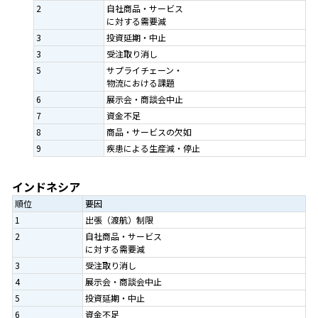
2
自社商品・サービス
に対する需要減
3
投資延期・中止
3
受注取り消し
5
サプライチェーン・
物流における課題
6
展示会・商談会中止
7
資金不足
8
商品・サービスの欠如
9
疾患による生産減・停止
インドネシア
順位
要因
1
出張（渡航）制限
2
自社商品・サービス
に対する需要減
3
受注取り消し
4
展示会・商談会中止
5
投資延期・中止
6
資金不足