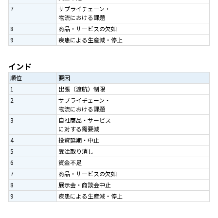
7
サプライチェーン・
物流における課題
8
商品・サービスの欠如
9
疾患による生産減・停止
インド
順位
要因
1
出張（渡航）制限
2
サプライチェーン・
物流における課題
3
自社商品・サービス
に対する需要減
4
投資延期・中止
5
受注取り消し
6
資金不足
7
商品・サービスの欠如
8
展示会・商談会中止
9
疾患による生産減・停止