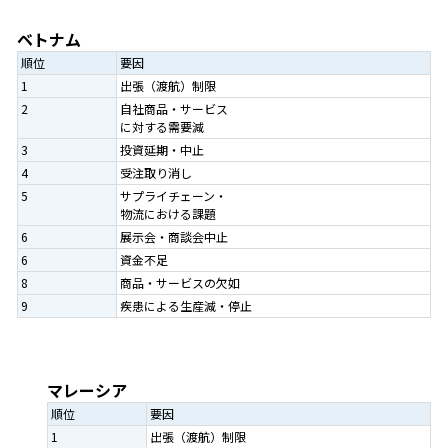
ベトナム
順位
要因
1
出張（渡航）制限
2
自社商品・サービス
に対する需要減
3
投資延期・中止
4
受注取り消し
5
サプライチェーン・
物流における課題
6
展示会・商談会中止
6
資金不足
8
商品・サービスの欠如
9
疾患による生産減・停止
マレーシア
順位
要因
1
出張（渡航）制限