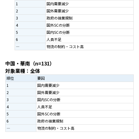
1
国内需要減少
2
国外需要減少
3
政府の操業規制
4
国外SCの分断
5
国内SCの分断
6
人員不足
―
物流の制約・コスト高
中国・華南（n=131）
対象業種：全体
順位
要因
1
国内需要減少
2
国外需要減少
3
国内SCの分断
4
人員不足
5
国外SCの分断
6
政府の操業規制
―
物流の制約・コスト高