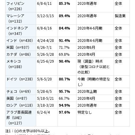
フィリピン
6/8-6/11
85.3%
2020年通年
全体
（n=226）
マレーシア
5/12-5/15
89.4%
2020年通年
製造業
（n=132）
インドネシア
6/8-6/16
84.4%
2020年4-6月期
全体
（n=347）
インド（n=430）
4/24-4/28
91.4%
2020年4-6月期
全体
米国（n=937）
6/26-7/1
71.7%
2020年6月
全体
カナダ（n=86）
5/26-5/28
69.8%
2020年4月
全体
メキシコ
6/25-6/29
90.4%
現（調査）時点
全体
（n=188）
（新型コロナ以前と
の比較）
ドイツ（n=238）
5/6-5/20
80.7%
今期（時期の特定な
全体
し）
チェコ（n=69）
5/28-6/5
95.7%
2020年上期
全体
英国（n=87）
5/18-5/21
66.7%
2020年4月
全体
ロシア（n=118）
3/18-3/20
94.9%
2020年通年
全体
アラブ首長国連
6/2-6/4
97.6%
特定なし
全体
邦（UAE）
（n=127）
注1：(c)の太字は80％以上。