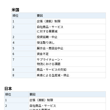
米国
順位
要因
1
出張（渡航）制限
2
自社商品・サービス
に対する需要減
2
投資延期・中止
4
受注取り消し
5
展示会・商談会中止
6
資金不足
7
サプライチェーン・
物流における課題
8
商品・サービスの欠如
8
疾患による生産減・停止
日本
順位
要因
1
出張（渡航）制限
2
自社商品・サービス
に対する需要減