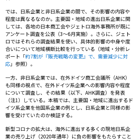
では、日系企業と非日系企業の間で、その影響の内容や
程度は異なるなのか。主要国・地域の進出日系企業に関
しては、各地の日本商工会やジェトロ海外事務所が既に
アンケート調査を公表（3～6月実施）。さらに、ジェト
ロではそれらの調査結果を使い、具体的影響の中身や度
合いについて地域横断比較を行っている（地域・分析レ
ポート「
約7割が『販売戦略の変更』で、需要減少に対
応
」参照）。
一方、非日系企業では、在外ドイツ商工会議所（AHK）
も同様の視点で、在外ドイツ系企業への影響内容や程度
について調査し、その結果（以下、AHK調査）を発表
（注1）している。本稿では、主要国・地域に進出するド
イツ系企業を他国系企業の例とし、日系企業と同様の影
響を受けていたのか検証する。
新型コロナの拡大は、海外に進出する多くの現地日系企
業の売り上げ（2020年通年）に負の影響をもたらすこと