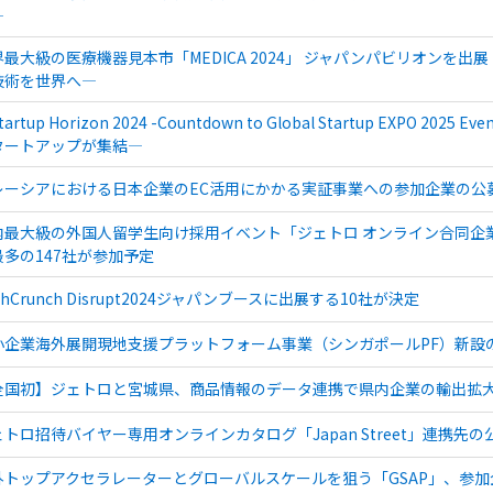
―
界最大級の医療機器見本市「MEDICA 2024」 ジャパンパビリオンを
技術を世界へ―
tartup Horizon 2024 -Countdown to Global Startup EXP
タートアップが集結―
レーシアにおける日本企業のEC活用にかかる実証事業への参加企業の公
内最大級の外国人留学生向け採用イベント「ジェトロ オンライン合同企業説明
最多の147社が参加予定
chCrunch Disrupt2024ジャパンブースに出展する10社が決定
小企業海外展開現地支援プラットフォーム事業（シンガポールPF）新設
全国初】ジェトロと宮城県、商品情報のデータ連携で県内企業の輸出拡
ェトロ招待バイヤー専用オンラインカタログ「Japan Street」連携先
外トップアクセラレーターとグローバルスケールを狙う「GSAP」、参加