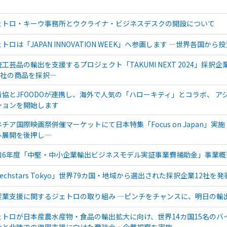
ェトロ・キーウ事務所とウクライナ・ビジネスデスクの開設について
トロは「JAPAN INNOVATION WEEK」へ参画します ―世界各国
統工芸品の輸出を支援するプロジェクト「TAKUMI NEXT 2024」採択
90社の商品を採択―
青協とJFOODOが連携し、海外で人気の「ハローキティ」とコラボ、 
ションを開始します
ネチア国際映画祭併催マーケットにて日本特集「Focus on Japan」
外展開を後押し―
和6年度「中堅・中小企業輸出ビジネスモデル実証事業費補助金」事業概
echstars Tokyo」世界79カ国・地域から選出された採択企業12社を発
産業支援に関するジェトロの取り組み ―ピンチをチャンスに、明日の輸
ェトロが日本産農水産物・食品の輸出拡大に向け、世界14カ国15名のバ
会と北陸での復興支援に向けた商談会・企業視察を実施―