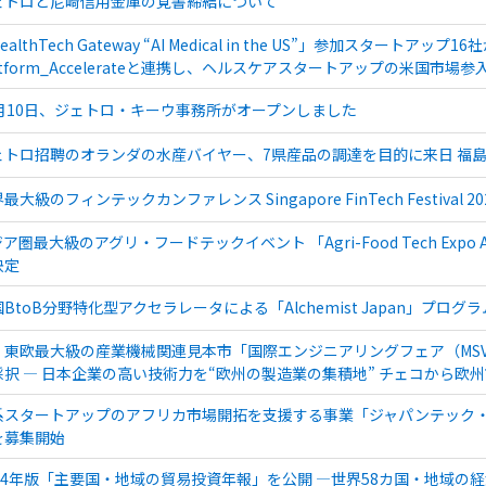
ェトロと尼崎信用金庫の覚書締結について
ealthTech Gateway “AI Medical in the US”」参加スタートアップ16
atform_Accelerateと連携し、ヘルスケアスタートアップの米国市場
0月10日、ジェトロ・キーウ事務所がオープンしました
ェトロ招聘のオランダの水産バイヤー、7県産品の調達を目的に来日 福
最大級のフィンテックカンファレンス Singapore FinTech Festival
ア圏最大級のアグリ・フードテックイベント 「Agri-Food Tech Expo A
決定
BtoB分野特化型アクセラレータによる「Alchemist Japan」プロ
・東欧最大級の産業機械関連見本市「国際エンジニアリングフェア（MSV 
採択 ― 日本企業の高い技術力を“欧州の製造業の集積地” チェコから欧
系スタートアップのアフリカ市場開拓を支援する事業「ジャパンテック・
を募集開始
024年版「主要国・地域の貿易投資年報」を公開 ―世界58カ国・地域