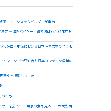
から投資家・エコシステムビルダーが集結―
企業決定 ―海外バイヤー目線で選ばれた34都府県
アジア6か国・地域における日本産青果物のプロモ
実施 ―イマーシブ分野を含む日本コンテンツ産業の
要資料を掲載しました
表
出のために―
イヤーを招へい ―東京の食品見本市での大型商