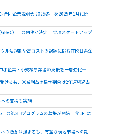
同企業説明会 2025冬」を2025年1月に開
enge（GHeC）」の開催が決定 ―登壇スタートアップ
デジタル法規制や高コストの課題に挑む在欧日系企
む中小企業・小規模事業者の支援を一層強化―
を受けるも、営業利益の黒字割合は2年連続過去
トへの支援も実施
kyo」の第2回プログラムの募集が開始 ―第1回に
スクへの懸念は強まるも、有望な現地市場への期