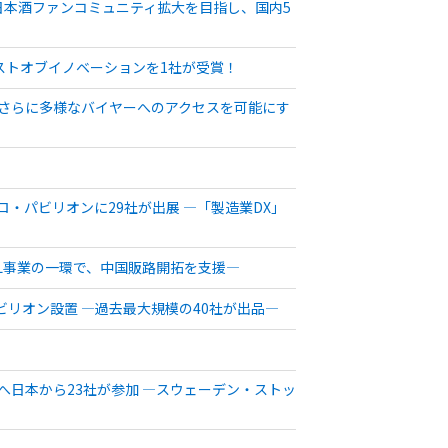
日本酒ファンコミュニティ拡大を目指し、国内5
ベストオブイノベーションを1社が受賞！
連携しさらに多様なバイヤーへのアクセスを可能にす
ェトロ・パビリオンに29社が出展 ―「製造業DX」
ALL事業の一環で、中国販路開拓を支援―
ビリオン設置 ―過去最大規模の40社が出品―
24」へ日本から23社が参加 ―スウェーデン・ストッ