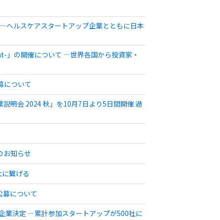
出展 ―ヘルスケアスタートアップ企業とともに日本
O 2025 Event-」の開催について ―世界各国から投資家・
募について
会 2024 秋」を10月7日より5日間開催 過
のお知らせ
大に繋げる
の公募について
企業決定 ―累計参加スタートアップが500社に