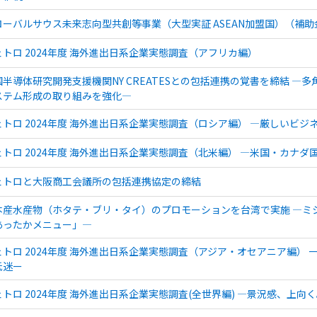
ローバルサウス未来志向型共創等事業（大型実証 ASEAN加盟国）（補
ェトロ 2024年度 海外進出日系企業実態調査（アフリカ編）
国半導体研究開発支援機関NY CREATESとの包括連携の覚書を締結 
ステム形成の取り組みを強化―
ェトロ 2024年度 海外進出日系企業実態調査（ロシア編） ―厳しいビ
ェトロ 2024年度 海外進出日系企業実態調査（北米編） ―米国・カナ
ェトロと大阪商工会議所の包括連携協定の締結
本産水産物（ホタテ・ブリ・タイ）のプロモーションを台湾で実施 ―ミ
あったかメニュー」―
ェトロ 2024年度 海外進出日系企業実態調査（アジア・オセアニア編） 
低迷ー
ェトロ 2024年度 海外進出日系企業実態調査(全世界編) ―景況感、上