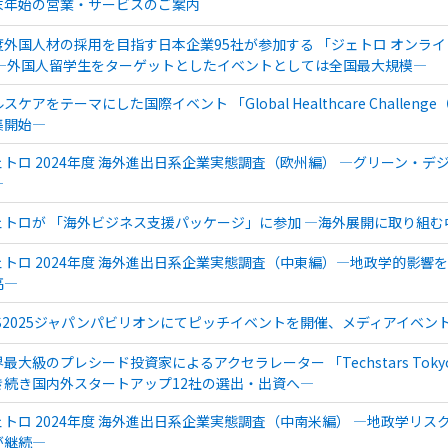
末年始の営業・サービスのご案内
度外国人材の採用を目指す日本企業95社が参加する 「ジェトロ オンライン合
 ―外国人留学生をターゲットとしたイベントとしては全国最大規模―
スケアをテーマにした国際イベント 「Global Healthcare Chall
集開始―
ェトロ 2024年度 海外進出日系企業実態調査（欧州編） ―グリーン・
―
ェトロが 「海外ビジネス支援パッケージ」に参加 ―海外展開に取り組
ェトロ 2024年度 海外進出日系企業実態調査（中東編）―地政学的影響
高―
ES2025ジャパンパビリオンにてピッチイベントを開催、メディアイベン
最大級のプレシード投資家によるアクセラレーター 「Techstars To
き続き国内外スタートアップ12社の選出・出資へ―
ェトロ 2024年度 海外進出日系企業実態調査（中南米編） ―地政学リ
が継続―