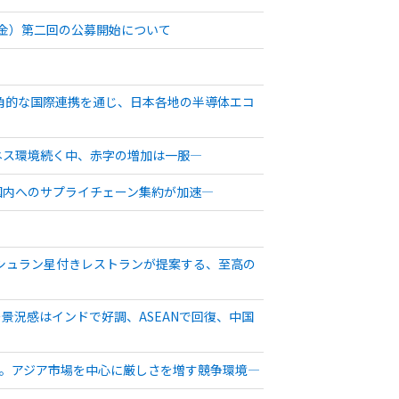
助金）第二回の公募開始について
―多角的な国際連携を通じ、日本各地の半導体エコ
ジネス環境続く中、赤字の増加は一服―
ダ国内へのサプライチェーン集約が加速―
シュラン星付きレストランが提案する、至高の
ー景況感はインドで好調、ASEANで回復、中国
向く。アジア市場を中心に厳しさを増す競争環境―