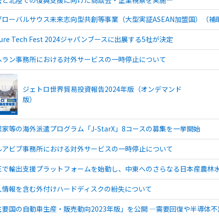
グローバルサウス未来志向型共創等事業（大型実証ASEAN加盟国）（
ture Tech Fest 2024ジャパンブースに出展する5社が決定
ヘラン事務所における対外サービスの一時停止について
ジェトロ世界貿易投資報告2024年版（オンデマンド
版）
業家等の海外派遣プログラム「J-StarX」8コースの募集を一挙開始
ルアビブ事務所における対外サービスの一時停止について
AEで輸出支援プラットフォームを始動し、中東へのさらなる日本産農林
人情報を含む外付けハードディスクの紛失について
主要国の自動車生産・販売動向2023年版」を公開 ―需要回復や半導体