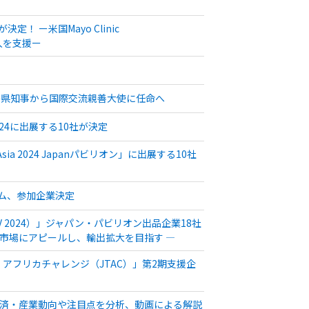
社が決定！ ー米国Mayo Clinic
参入を支援ー
島県知事から国際交流親善大使に任命へ
 2024に出展する10社が決定
sia 2024 Japanパビリオン」に出展する10社
グラム、参加企業決定
2024）」ジャパン・パビリオン出品企業18社
州市場にアピールし、輸出拡大を目指す ―
アフリカチャレンジ（JTAC）」第2期支援企
の経済・産業動向や注目点を分析、動画による解説