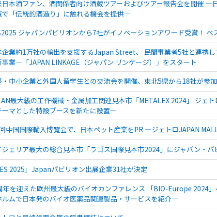
米日本酒ファン、酒関係者向け酒蔵ツアーおよびツアー報告会を開催 ―
域で「伝統的酒造り」に触れる機会を提供―
ES2025 ジャパンパビリオンから7社がイノベーションアワード受賞！ 
本企業約1万社の輸出を支援するJapan Street、 民間事業者5社と
事業―「JAPAN LINKAGE（ジャパン リンケージ）」をスタート
堅・中小企業と外国人留学生との交流会を開催、東北5県から18社が参加
EAN最大級の工作機械・金属加工関連見本市「METALEX 2024」 ジ
テーマとした特設ブースを新たに設置―
7回中国国際輸入博覧会で、日本ペット産業をPR ―ジェトロJAPAN M
イジェリア最大の総合見本市「ラゴス国際見本市2024」にジャパン・パ
ES 2025」Japanパビリオン出展企業31社が決定
周年を迎えた欧州最大級のバイオカンファレンス 「BIO-Europe 20
ホルムで日本発のバイオ医薬品関連製品・サービスを紹介―