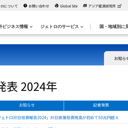
トロについて
お問い合わせ
Global Site
アジア経済研究所
外ビジネス情報
ジェトロのサービス
国・地域別に
お知ら
表 2024年
お知らせ
記者発表
ジェトロ対日投資報告2024」対日直接投資残高が初めて50兆円超え