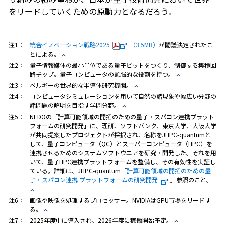
をリードしていくための原動力となるだろう。
注1：
統合イノベーション戦略2025
（3.5MB）
が閣議決定されたこ
とによる。
注2：
量子情報媒体の最小単位である量子ビットをつくり、制御する集積回
路チップ。量子コンピュータの頭脳的な役割を持つ。
注3：
ベルギーの世界的な半導体研究機関。
注4：
コンピュータシミュレーションを用いて自然の諸現象や幅広い分野の
諸問題の解明を目指す学問分野。
注5：
NEDOの「計算可能領域の開拓のための量子・スパコン連携プラット
フォームの研究開発」に、理研、ソフトバンク、東京大学、大阪大学
が共同提案したプロジェクトが採択され、名称をJHPC-quantumと
して、量子コンピュータ（QC）とスーパーコンピュータ（HPC）を
連携させるためのシステムソフトウエアを研究・開発した。それを用
いて、量子HPC連携プラットフォームを整備し、その有効性を実証し
ている。詳細は、JHPC-quantum「
計算可能領域の開拓のための量
子・スパコン連携 プラットフォームの研究開発
」参照のこと。
注6：
画像や映像を処理するプロセッサー。NVIDIAはGPU市場をリードす
る。
注7：
2025年度中に導入され、2026年度に稼働開始予定。