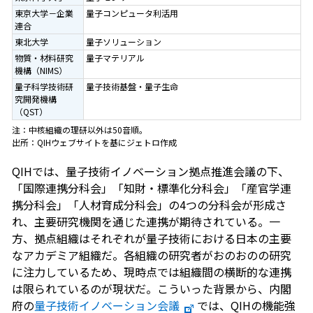
東京大学－企業
量子コンピュータ利活用
連合
東北大学
量子ソリューション
物質・材料研究
量子マテリアル
機構（NIMS）
量子科学技術研
量子技術基盤・量子生命
究開発機構
（QST）
注：中核組織の理研以外は50音順。
出所：QIHウェブサイトを基にジェトロ作成
QIHでは、量子技術イノベーション拠点推進会議の下、
「国際連携分科会」「知財・標準化分科会」「産官学連
携分科会」「人材育成分科会」の4つの分科会が形成さ
れ、主要研究機関を通じた連携が期待されている。一
方、拠点組織はそれぞれが量子技術における日本の主要
なアカデミア組織だ。各組織の研究者がおのおのの研究
に注力しているため、現時点では組織間の横断的な連携
は限られているのが現状だ。こういった背景から、内閣
府の
量子技術イノベーション会議
では、QIHの機能強