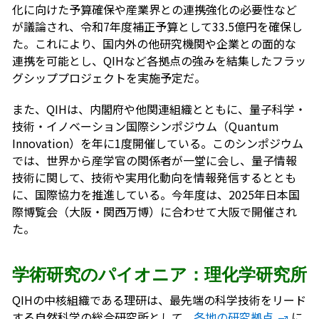
化に向けた予算確保や産業界との連携強化の必要性など
が議論され、令和7年度補正予算として33.5億円を確保し
た。これにより、国内外の他研究機関や企業との面的な
連携を可能とし、QIHなど各拠点の強みを結集したフラッ
グシッププロジェクトを実施予定だ。
また、QIHは、内閣府や他関連組織とともに、量子科学・
技術・イノベーション国際シンポジウム（Quantum
Innovation）を年に1度開催している。このシンポジウム
では、世界から産学官の関係者が一堂に会し、量子情報
技術に関して、技術や実用化動向を情報発信するととも
に、国際協力を推進している。今年度は、2025年日本国
際博覧会（大阪・関西万博）に合わせて大阪で開催され
た。
学術研究のパイオニア：理化学研究所
QIHの中核組織である理研は、最先端の科学技術をリード
する自然科学の総合研究所として、
各地の研究拠点
に