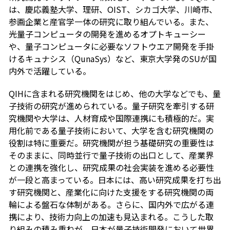
は、慶応義塾大学、理研、OIST、シカゴ大学、川崎市、
参画企業と産官学一体の研究に取り組んでいる。また、
光量子コンピュータの開発を進めるオプトキューシー
や、量子コンピュータに必要なソフトウエア開発を手掛
けるキュナシス（QunaSys）など、東京大学発のSUが国
内外で活躍している。
QIHに含まれる研究機関をはじめ、他の大学などでも、量
子技術の研究が進められている。量子研究を牽引する研
究機関や大学は、人材育成や国際連携にも積極的だ。実
用化前である量子技術において、大学を含む研究機関の
役割は特に重要だ。研究機関が担う基礎研究の重要性は
そのままに、同時並行で量子技術の出口として、産業界
との連携を強化し、研究成果の社会実装を進める必要性
が一段と高まっている。日本には、高い研究成果を打ち出
す研究機関と、産業化に向けた支援をする研究機関の両
輪による盤石な体制がある。さらに、国内外で広がる連
携により、技術力向上の加速も見込まれる。こうした取
り組みの積み重ねが、日本が量子技術開発において世界