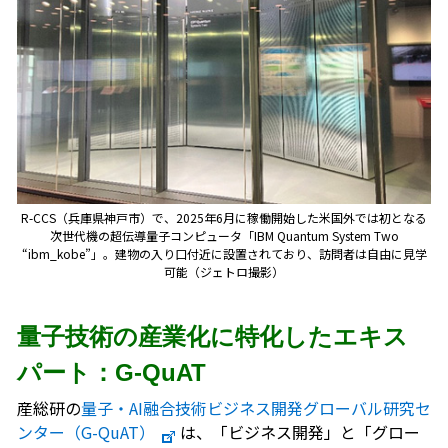
R-CCS（兵庫県神戸市）で、2025年6月に稼働開始した米国外では初となる
次世代機の超伝導量子コンピュータ「IBM Quantum System Two
“ibm_kobe”」。建物の入り口付近に設置されており、訪問者は自由に見学
可能（ジェトロ撮影）
量子技術の産業化に特化したエキス
パート：G-QuAT
産総研の
量子・AI融合技術ビジネス開発グローバル研究セ
ンター（G-QuAT）
は、「ビジネス開発」と「グロー