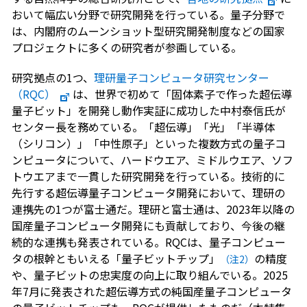
おいて幅広い分野で研究開発を行っている。量子分野で
は、内閣府のムーンショット型研究開発制度などの国家
プロジェクトに多くの研究者が参画している。
研究拠点の1つ、
理研量子コンピュータ研究センター
（RQC）
は、世界で初めて「固体素子で作った超伝導
量子ビット」を開発し動作実証に成功した中村泰信氏が
センター長を務めている。「超伝導」「光」「半導体
（シリコン）」「中性原子」といった複数方式の量子コ
ンピュータについて、ハードウエア、ミドルウエア、ソフ
トウエアまで一貫した研究開発を行っている。技術的に
先行する超伝導量子コンピュータ開発において、理研の
連携先の1つが富士通だ。理研と富士通は、2023年以降の
国産量子コンピュータ開発にも貢献しており、今後の継
続的な連携も発表されている。RQCは、量子コンピュー
タの根幹ともいえる「量子ビットチップ」
の精度
（注2）
や、量子ビットの忠実度の向上に取り組んでいる。2025
年7月に発表された超伝導方式の純国産量子コンピュータ