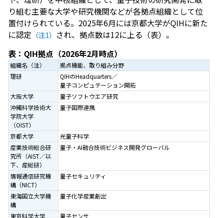
り組む主要な大学や研究機関などが各拠点組織として位
置付けられている。2025年6月には京都大学がQIHに新た
に認定
され、拠点数は12に上る（表）。
（注1）
注：中核組織の理研以外は50
表：QIH拠点（2026年2月時点）
組織名（注）
拠点機能、取り組み分野
理研
QIHのHeadquarters／
量子コンピュテーション開拓
大阪大学
量子ソフトウエア研究
沖縄科学技術大
量子国際連携
学院大学
（OIST）
京都大学
光量子科学
産業技術総合研
量子・AI融合技術ビジネス開発グローバル
究所（AIST／以
下、産総研）
情報通信研究機
量子セキュリティ
構（NICT）
東海国立大学機
量子化学産業創出
構
東京科学大学
量子センサ