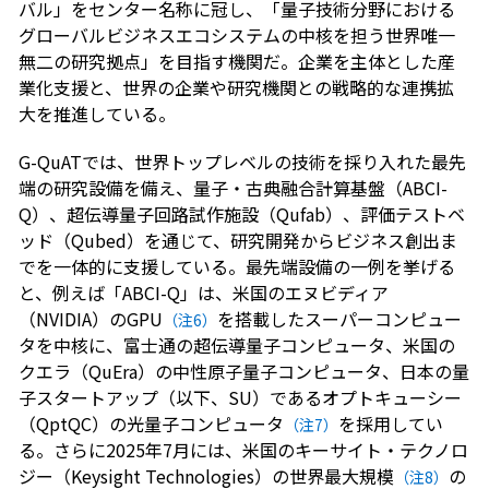
バル」をセンター名称に冠し、「量子技術分野における
グローバルビジネスエコシステムの中核を担う世界唯一
無二の研究拠点」を目指す機関だ。企業を主体とした産
業化支援と、世界の企業や研究機関との戦略的な連携拡
大を推進している。
G-QuATでは、世界トップレベルの技術を採り入れた最先
端の研究設備を備え、量子・古典融合計算基盤（ABCI-
Q）、超伝導量子回路試作施設（Qufab）、評価テストベ
ッド（Qubed）を通じて、研究開発からビジネス創出ま
でを一体的に支援している。最先端設備の一例を挙げる
と、例えば「ABCI-Q」は、米国のエヌビディア
（NVIDIA）のGPU
を搭載したスーパーコンピュー
（注6）
タを中核に、富士通の超伝導量子コンピュータ、米国の
クエラ（QuEra）の中性原子量子コンピュータ、日本の量
子スタートアップ（以下、SU）であるオプトキューシー
（QptQC）の光量子コンピュータ
を採用してい
（注7）
る。さらに2025年7月には、米国のキーサイト・テクノロ
ジー（Keysight Technologies）の世界最大規模
の
（注8）