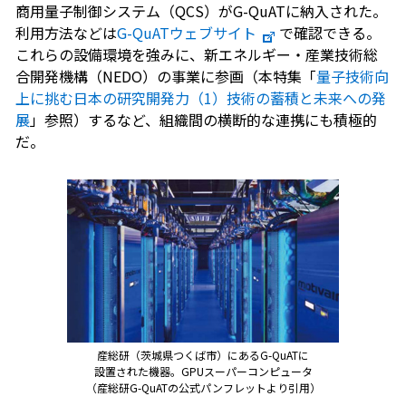
商用量子制御システム（QCS）がG-QuATに納入された。
利用方法などは
G-QuATウェブサイト
で確認できる。
これらの設備環境を強みに、新エネルギー・産業技術総
合開発機構（NEDO）の事業に参画（本特集「
量子技術向
上に挑む日本の研究開発力（1）技術の蓄積と未来への発
展
」参照）するなど、組織間の横断的な連携にも積極的
だ。
産総研（茨城県つくば市）にあるG-QuATに
設置された機器。GPUスーパーコンピュータ
（産総研G-QuATの公式パンフレットより引用）