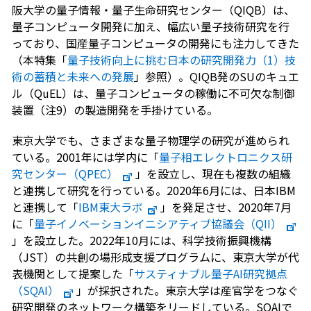
阪大学の量子情報・量子生命研究センター（QIQB）は、
量子コンピュータ開発に加え、幅広い量子技術研究を行
っており、国産量子コンピュータの開発にも注力してきた
（本特集「
量子技術向上に挑む日本の研究開発力（1）技
術の蓄積と未来への発展
」参照）。QIQB発のSUのキュエ
ル（QuEL）は、量子コンピュータの稼働に不可欠な制御
装置（注9）の製造開発を手掛けている。
東京大学でも、さまざまな量子物理学の研究が進められ
ている。2001年には学内に「
量子相エレクトロニクス研
究センター（QPEC）
」を設立し、現在も複数の組織
と連携して研究を行っている。2020年6月には、日本IBM
と連携して「
IBM東大ラボ
」を発足させ、2020年7月
に「
量子イノベーションイニシアティブ協議会（QII）
」を設立した。2022年10月には、科学技術振興機構
（JST）の共創の場形成支援プログラムに、東京大学が代
表機関として提案した「
サスティナブル量子AI研究拠点
（SQAI）
」が採択された。東京大学は産官学をつなぐ
研究開発のネットワーク構築をリードしている。SQAIで