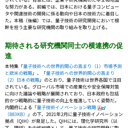
な努力がある。前編では、日本における量子コンピュー
タや関連技術の開発に係る動向や日本の技術力に着目し
た。本稿（後編）では、量子技術の研究開発において根
幹を担う主要な研究機関の取り組みを取り上げる。
期待される研究機関同士の横連携の促
進
本特集「
量子技術への世界的関心の高まり（1）市場予測
と欧米の戦略
」、「
量子技術への世界的関心の高まり
（2）日本の戦略
」のとおり、量子技術は世界各国で注目
されている。グローバル市場での産業化や安全保障対策
に向けた議論や戦略が展開されており、日本政府も包括
的かつ戦略的に量子技術の向上を推進していく姿勢だ。
内閣府による「
量子技術イノベーション戦略
（883KB）
」の下、2021年2月に量子技術イノベーション
拠点（QIH）が発足した。QIHには、理化学研究所（以
下、理研）を中核組織として、量子技術の研究開発に取