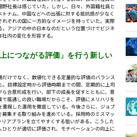
畑野社長は感じていた。しかし、日々、外国籍社員と
ベトナム、中国などへの出張に対する抵抗感が少なく
それぞれの国に一方的なイメージを持っていた。実際
る。アジアの中の日本なのだという位置づけでビジネ
は社内の変化を形容する。
上につながる評価」を行う新しい
価だけでなく、数値化できる定量的な評価のバランス
た。目標設定時から評価時期までの間、定期的に上司
がら合意形成を行い、部下の成長を促すとともに、意
模で風通しの良い職場だからこそ、評価にメリハリを
を重視した運用を徹底している。今後さらに、ジョブ
を募集する取り組みを進めている。採用時のミスマッ
ャリアプランを立てやすくする狙いがある。こうした
人ひとりが適切に評価され、モチベーションの向上に