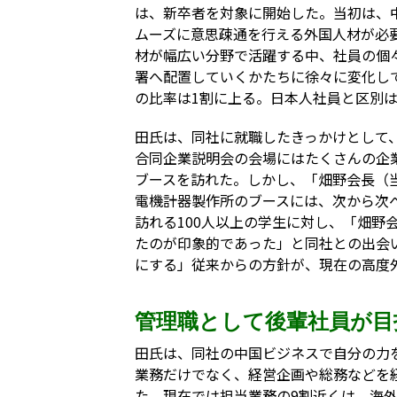
は、新卒者を対象に開始した。当初は、
ムーズに意思疎通を行える外国人材が必
材が幅広い分野で活躍する中、社員の個
署へ配置していくかたちに徐々に変化し
の比率は1割に上る。日本人社員と区別
田氏は、同社に就職したきっかけとして
合同企業説明会の会場にはたくさんの企
ブースを訪れた。しかし、「畑野会長（
電機計器製作所のブースには、次から次
訪れる100人以上の学生に対し、「畑野
たのが印象的であった」と同社との出会
にする」従来からの方針が、現在の高度
管理職として後輩社員が目
田氏は、同社の中国ビジネスで自分の力
業務だけでなく、経営企画や総務などを
た。現在では担当業務の9割近くは、海