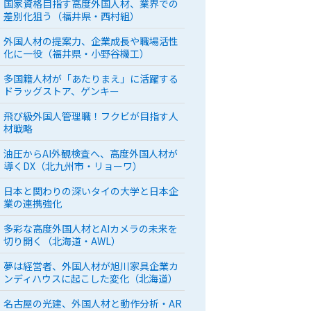
国家資格目指す高度外国人材、業界での
差別化狙う（福井県・西村組）
外国人材の提案力、企業成長や職場活性
化に一役（福井県・小野谷機工）
多国籍人材が「あたりまえ」に活躍する
ドラッグストア、ゲンキー
飛び級外国人管理職！フクビが目指す人
材戦略
油圧からAI外観検査へ、高度外国人材が
導くDX（北九州市・リョーワ）
日本と関わりの深いタイの大学と日本企
業の連携強化
多彩な高度外国人材とAIカメラの未来を
切り開く（北海道・AWL）
夢は経営者、外国人材が旭川家具企業カ
ンディハウスに起こした変化（北海道）
名古屋の光建、外国人材と動作分析・AR