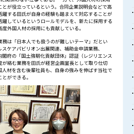
ことが役立っているという。合同企業説明会などで高
活躍する田氏が自身の経験も踏まえて対応することが
活躍しているというロールモデルを、新たに採用する
高度外国人材の採用にも貢献している。
業務は「日本人でも扱うのが難しいテーマ」だとい
ルスケアパビリオン出展関連、補助金申請業務、
、内閣府の「国土強靭化貢献団体」認証（レジリエンス
度が絡む業務を田氏が経営企画室長として取り仕切
国人材を含む後輩社員も、自身の強みを伸ばす当社で
ことができる。