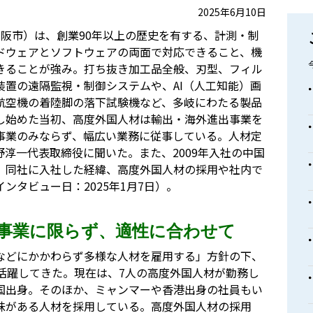
2025年6月10日
阪市）は、創業90年以上の歴史を有する、計測・制
ドウェアとソフトウェアの両面で対応できること、機
きることが強み。打ち抜き加工品全般、刃型、フィル
装置の遠隔監視・制御システムや、AI（人工知能）画
航空機の着陸脚の落下試験機など、多岐にわたる製品
し始めた当初、高度外国人材は輸出・海外進出事業を
事業のみならず、幅広い業務に従事している。人材定
淳一代表取締役に聞いた。また、2009年入社の中国
、同社に入社した経緯、高度外国人材の採用や社内で
ンタビュー日：2025年1月7日）。
事業に限らず、適性に合わせて
などにかかわらず多様な人材を雇用する」方針の下、
活躍してきた。現在は、7人の高度外国人材が勤務し
国出身。そのほか、ミャンマーや香港出身の社員もい
味がある人材を採用している。高度外国人材の採用