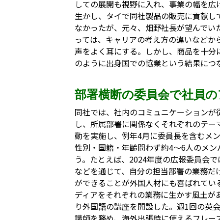
しての展開も視野に入れ、事業の幅を広
生かし、タイで同社製品の販売に貢献し
なかったが、元々、畑野社長が望んでい
っては、キャリアの考え方の違いなどか
声をよく耳にする。しかし、商品を十分
のように出身国での協業という結果につ
部署横断の委員会で社員の
同社では、社内のコミュニケーションが
し、所属部署に関係なくそれぞれのテー
動を実施し、例年4月に委員長を含むメ
性別・国籍・年齢問わず約4～6人のメ
う。たとえば、2024年度の広報委員会
などを通じて、自分の担当部署の業務だ
ができることが外国人材にも喜ばれてい
ディアをそれぞれの業務に生かす風土が
り外国語の講座を開設した。週1回の英
講師を務め、海外出張時に使えるフレー