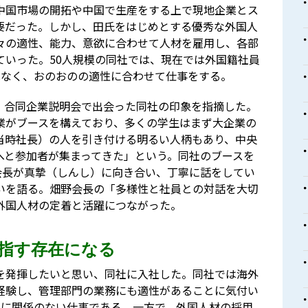
中国市場の開拓や中国で生産をする上で現地企業とス
要だった。しかし、田氏をはじめとする優秀な外国人
々の適性、能力、意欲に合わせて人材を雇用し、各部
ていった。50人規模の同社では、現在では外国籍社員
はなく、おのおのの適性に合わせて仕事をする。
、合同企業説明会で出会った同社の印象を指摘した。
業がブースを構えており、多くの学生はまず大企業の
当時社長）の人を引き付ける明るい人柄もあり、中央
へと参加者が集まってきた」という。同社のブースを
会長が真摯（しんし）に向き合い、丁寧に話をしてい
いを語る。畑野会長の「多様性と社員との対話を大切
外国人材の定着と活躍につながった。
指す存在になる
を発揮したいと思い、同社に入社した。同社では海外
経験し、管理部門の業務にも適性があることに気付い
外に関係のない仕事である。一方で、外国人材の採用