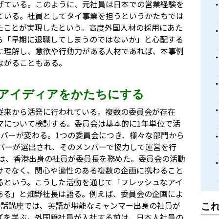
げている。このように、元社員は日本での営業経験を
ている。社員としてタイ事業を担うというかたちでは
たことが実現したという。高度外国人材の採用にあた
ら「早期に退職してしまうのではないか」と心配する
に理解し、意欲や行動力がある人材であれば、本事例
ながることもある。
アイディアをかたちにする
従来から活発に行われている。複数の委員会が存在
マについて検討する。委員会は基本的に1年単位で活
ンバーが変わる。1つの委員会につき、様々な部門から
ンバーが選出され、そのメンバーで協力して運営を行
では、香港出身の社員が委員長を務めた。委員会の活動
けでなく、関心や適性のある複数の企画に携わること
るという。こうした活動を通じて「フレッシュなアイ
ある」と畑野社長は語る。例えば、委員会の企画によ
会話講座では、英語が堪能なミャンマー出身の社員が
こ
ズを学ぶ。外国籍社員が入社する前は、日本人社員の