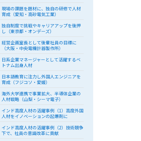
現場の課題を題材に、独自の研修で人材
育成（愛知・高砂電気工業）
独自制度で挑戦やキャリアアップを後押
し（東京都・オンデーズ）
経営企画室長として後輩社員の目標に
（大阪・中央電機計器製作所）
日系企業マネージャーとして活躍するベ
トナム出身人材
日本語教育に注力し外国人エンジニアを
育成（フジコソ・愛媛）
海外大学連携で事業拡大、半導体企業の
人材戦略（山梨・シーマ電子）
インド高度人材の活躍事例（1）高度外国
人材をイノベーションの起爆剤に
インド高度人材の活躍事例（2）技術競争
下で、社員の意識改革に貢献