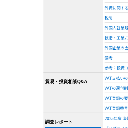
外資に関す
税制
外国人就業
技術・工業
外国企業の
備考
参考：投資
VAT支払い
貿易・投資相談Q&A
VATの還付制
VAT登録の要
VAT登録番
2025年度
調査レポート