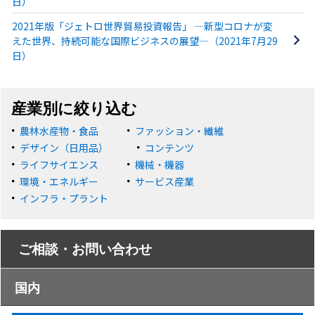
日）
2021年版「ジェトロ世界貿易投資報告」 ―新型コロナが変
えた世界、持続可能な国際ビジネスの展望―（2021年7月29
日）
産業別に絞り込む
農林水産物・食品
ファッション・繊維
デザイン（日用品）
コンテンツ
ライフサイエンス
機械・機器
環境・エネルギー
サービス産業
インフラ・プラント
ご相談・お問い合わせ
国内