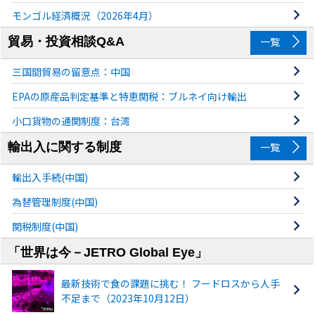
モンゴル経済概況（2026年4月）
貿易・投資相談Q&A
一覧
三国間貿易の留意点：中国
EPAの原産品判定基準と特恵関税：ブルネイ向け輸出
小口貨物の通関制度：台湾
輸出入に関する制度
一覧
輸出入手続(中国)
為替管理制度(中国)
関税制度(中国)
「世界は今－JETRO Global Eye」
最新技術で食の課題に挑む！ フードロスから人手
不足まで（2023年10月12日）