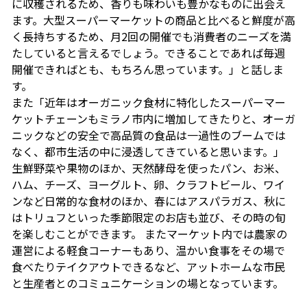
に収穫されるため、香りも味わいも豊かなものに出会え
ます。大型スーパーマーケットの商品と比べると鮮度が高
く長持ちするため、月2回の開催でも消費者のニーズを満
たしていると言えるでしょう。できることであれば毎週
開催できればとも、もちろん思っています。」と話しま
す。
また「近年はオーガニック食材に特化したスーパーマー
ケットチェーンもミラノ市内に増加してきたりと、オーガ
ニックなどの安全で高品質の食品は一過性のブームでは
なく、都市生活の中に浸透してきていると思います。」
生鮮野菜や果物のほか、天然酵母を使ったパン、お米、
ハム、チーズ、ヨーグルト、卵、クラフトビール、ワイ
ンなど日常的な食材のほか、春にはアスパラガス、秋に
はトリュフといった季節限定のお店も並び、その時の旬
を楽しむことができます。 またマーケット内では農家の
運営による軽食コーナーもあり、温かい食事をその場で
食べたりテイクアウトできるなど、アットホームな市民
と生産者とのコミュニケーションの場となっています。