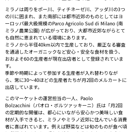
ミラノは周りをポー川、ティチネーゼ川、アッダ川の3つ
の川に囲まれ、また南部には都市近郊のものとしてはヨ
ーロッパ最大級規模のParco Agricolo Sud di Milano (南
ミラノ農業公園) が広がっており、大都市近郊ながらとて
も自然に恵まれている環境にあります。
ミラノから半径40km以内で生産しており、厳正なる審査
を通過したオーガニックなど安心・安全な食材を扱う、
おおよそ60の生産者が現在出店者として登録されていま
す。
季節や時期によって参加する生産者が入れ替わりなが
ら、常に30～40ほどの生産者たちが月2回のメルカートに
出店しています。
このマーケットの運営担当の一人、Paolo
Bolzacchini（パオロ・ボルツァッキーニ）氏は「月2回
の定期的な開催は、都心にいながら安心かつ美味しい食
材が入手できると、ミラノやミラノ近郊に住んでいる消費
者に喜ばれています。例えば野菜などは旬のものが食べ頃