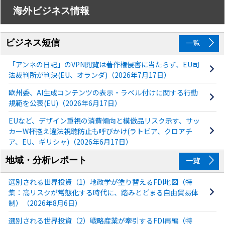
海外ビジネス情報
ビジネス短信
一覧
「アンネの日記」のVPN閲覧は著作権侵害に当たらず、EU司
法裁判所が判決(EU、オランダ)（2026年7月17日）
欧州委、AI生成コンテンツの表示・ラベル付けに関する行動
規範を公表(EU)（2026年6月17日）
EUなど、デザイン重視の消費傾向と模倣品リスク示す、サッ
カーW杯控え違法視聴防止も呼びかけ(ラトビア、クロアチ
ア、EU、ギリシャ)（2026年6月17日）
地域・分析レポート
一覧
選別される世界投資（1）地政学が塗り替えるFDI地図（特
集：高リスクが常態化する時代に、踏みとどまる自由貿易体
制）（2026年8月6日）
選別される世界投資（2）戦略産業が牽引するFDI再編（特