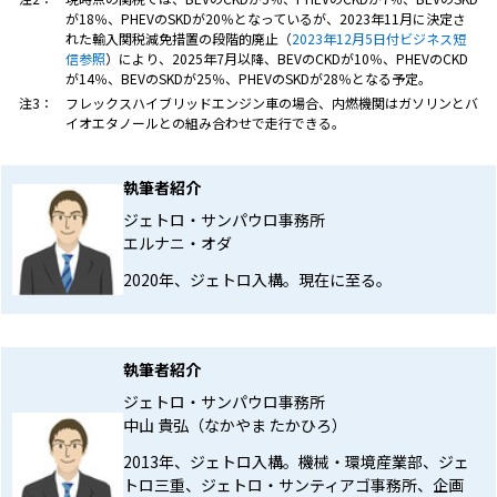
が18％、PHEVのSKDが20％となっているが、2023年11月に決定さ
れた輸入関税減免措置の段階的廃止（
2023年12月5日付ビジネス短
信参照
）により、2025年7月以降、BEVのCKDが10％、PHEVのCKD
が14％、BEVのSKDが25％、PHEVのSKDが28％となる予定。
注3：
フレックスハイブリッドエンジン車の場合、内燃機関はガソリンとバ
イオエタノールとの組み合わせで走行できる。
執筆者紹介
ジェトロ・サンパウロ事務所
エルナニ・オダ
2020年、ジェトロ入構。現在に至る。
執筆者紹介
ジェトロ・サンパウロ事務所
中山 貴弘（なかやま たかひろ）
2013年、ジェトロ入構。機械・環境産業部、ジェ
トロ三重、ジェトロ・サンティアゴ事務所、企画