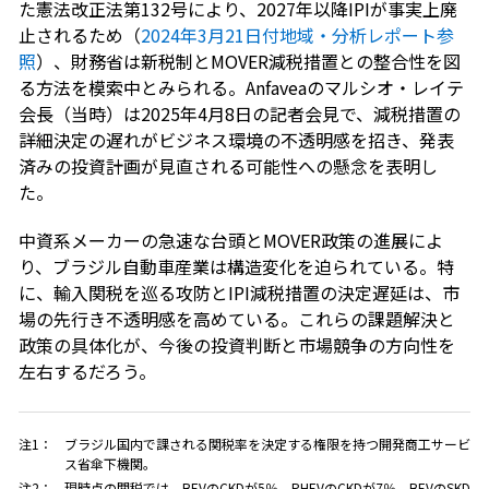
た憲法改正法第132号により、2027年以降IPIが事実上廃
止されるため（
2024年3月21日付地域・分析レポート参
照
）、財務省は新税制とMOVER減税措置との整合性を図
る方法を模索中とみられる。Anfaveaのマルシオ・レイテ
会長（当時）は2025年4月8日の記者会見で、減税措置の
詳細決定の遅れがビジネス環境の不透明感を招き、発表
済みの投資計画が見直される可能性への懸念を表明し
た。
中資系メーカーの急速な台頭とMOVER政策の進展によ
り、ブラジル自動車産業は構造変化を迫られている。特
に、輸入関税を巡る攻防とIPI減税措置の決定遅延は、市
場の先行き不透明感を高めている。これらの課題解決と
政策の具体化が、今後の投資判断と市場競争の方向性を
左右するだろう。
注1：
ブラジル国内で課される関税率を決定する権限を持つ開発商工サービ
ス省傘下機関。
注2：
現時点の関税では、BEVのCKDが5％、PHEVのCKDが7％、BEVのSKD