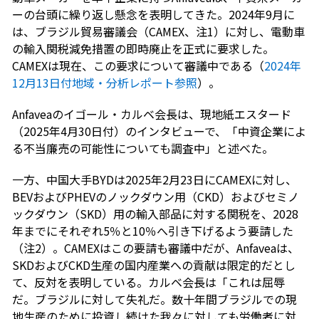
ーの台頭に繰り返し懸念を表明してきた。2024年9月に
は、ブラジル貿易審議会（CAMEX、注1）に対し、電動車
の輸入関税減免措置の即時廃止を正式に要求した。
CAMEXは現在、この要求について審議中である（
2024年
12月13日付地域・分析レポート参照
）。
Anfaveaのイゴール・カルベ会長は、現地紙エスタード
（2025年4月30日付）のインタビューで、「中資企業によ
る不当廉売の可能性についても調査中」と述べた。
一方、中国大手BYDは2025年2月23日にCAMEXに対し、
BEVおよびPHEVのノックダウン用（CKD）およびセミノ
ックダウン（SKD）用の輸入部品に対する関税を、2028
年までにそれぞれ5％と10％へ引き下げるよう要請した
（注2）。CAMEXはこの要請も審議中だが、Anfaveaは、
SKDおよびCKD生産の国内産業への貢献は限定的だとし
て、反対を表明している。カルベ会長は「これは屈辱
だ。ブラジルに対して失礼だ。数十年間ブラジルでの現
地生産のために投資し続けた我々に対しても労働者に対