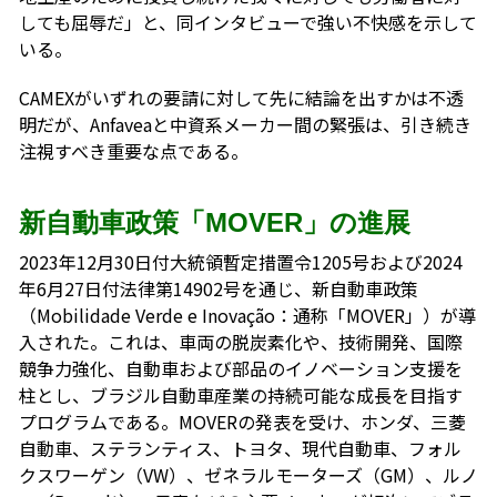
しても屈辱だ」と、同インタビューで強い不快感を示して
いる。
CAMEXがいずれの要請に対して先に結論を出すかは不透
明だが、Anfaveaと中資系メーカー間の緊張は、引き続き
注視すべき重要な点である。
新自動車政策「MOVER」の進展
2023年12月30日付大統領暫定措置令1205号および2024
年6月27日付法律第14902号を通じ、新自動車政策
（Mobilidade Verde e Inovação：通称「MOVER」）が導
入された。これは、車両の脱炭素化や、技術開発、国際
競争力強化、自動車および部品のイノベーション支援を
柱とし、ブラジル自動車産業の持続可能な成長を目指す
プログラムである。MOVERの発表を受け、ホンダ、三菱
自動車、ステランティス、トヨタ、現代自動車、フォル
クスワーゲン（VW）、ゼネラルモーターズ（GM）、ルノ