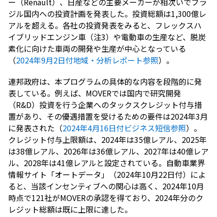
ー（Renault）、日産などの主要メーカーが相次いでブラ
ジル国内への投資計画を発表した。投資総額は1,300億レ
アルを超える。各社の投資発表をみると、フレックスハ
イブリッドエンジン車（注3）や電動車の生産など、脱炭
素化に向けた車両の開発や生産が中心となっている
（
2024年9月2日付地域・分析レポート参照
）。
連邦政府は、本プログラムの具体的な内容を段階的に発
表している。例えば、MOVERでは国内で研究開発
（R&D）投資を行う企業へのタックスクレジット付与措
置があり、その優遇措置を受けるための要件は2024年3月
に発表された（
2024年4月16日付ビジネス短信参照
）。
クレジット付与上限額は、2024年は35億レアル、2025年
は38億レアル、2026年は36億レアル、2027年は40億レア
ル、2028年は41億レアルと設定されている。自動車業界
情報サイト「オートデータ」（2024年10月22日付）によ
ると、当該インセンティブへの関心は高く、2024年10月
時点で121社がMOVERの承認を得ており、2024年分のク
レジット総額は既に上限に達した。