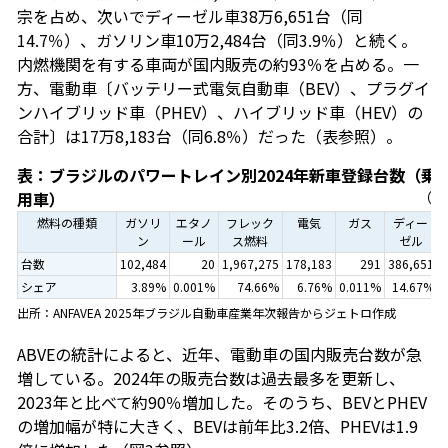
宗を占め、次いでディーゼル車38万6,651台（同
14.7％）、ガソリン車10万2,484台（同3.9％）と続く。
内燃機関を有する車両が国内販売の約93％を占める。一
方、電動車〔バッテリー式電気自動車（BEV）、プラグイ
ンハイブリッド車（PHEV）、ハイブリッド車（HEV）の
合計〕は17万8,183台（同6.8％）だった（表参照）。
表：ブラジルのパワートレイン別2024年新車登録台数（乗
用車）
（単
燃料の種類
ガソリ
エタノ
フレック
電気
ガス
ディー
ン
ール
ス燃料
ゼル
台数
102,484
20
1,967,275
178,183
291
386,651
2
シェア
3.89%
0.001%
74.66%
6.76%
0.011%
14.67%
出所：ANFAVEA 2025年ブラジル自動車産業年次報告からジェトロ作成
ABVEの統計によると、近年、電動車の国内販売台数が急
増している。2024年の販売台数は過去最多を更新し、
2023年と比べて約90％増加した。そのうち、BEVとPHEV
の増加幅が特に大きく、BEVは前年比3.2倍、PHEVは1.9