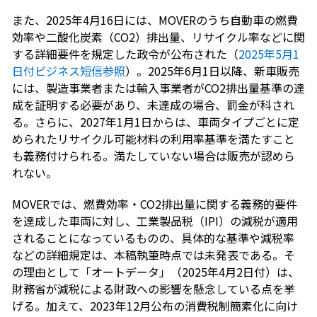
また、2025年4月16日には、MOVERのうち自動車の燃費
効率や二酸化炭素（CO2）排出量、リサイクル率などに関
する詳細要件を規定した政令が公布された（
2025年5月1
日付ビジネス短信参照
）。2025年6月1日以降、新車販売
には、製造事業者または輸入事業者がCO2排出量基準の達
成を証明する必要があり、未達成の場合、罰金が科され
る。さらに、2027年1月1日からは、車両タイプごとに定
められたリサイクル可能材料の利用率基準を満たすこと
も義務付けられる。満たしていない場合は販売が認めら
れない。
MOVERでは、燃費効率・CO2排出量に関する義務的要件
を達成した車両に対し、工業製品税（IPI）の減税が適用
されることになっているものの、具体的な基準や減税率
などの詳細規定は、本稿執筆時点では未発表である。そ
の理由として「オートデータ」（2025年4月2日付）は、
財務省が減税による財政への影響を懸念している点を挙
げる。加えて、2023年12月公布の消費税制簡素化に向け