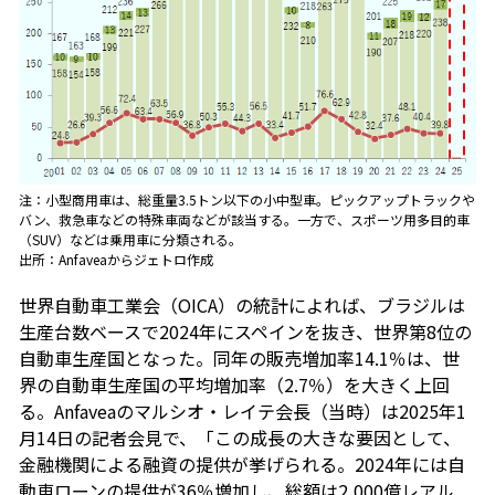
注：小型商用車は、総重量3.5トン以下の小中型車。ピックアップトラックや
バン、救急車などの特殊車両などが該当する。一方で、スポーツ用多目的車
（SUV）などは乗用車に分類される。
出所：Anfaveaからジェトロ作成
世界自動車工業会（OICA）の統計によれば、ブラジルは
生産台数ベースで2024年にスペインを抜き、世界第8位の
自動車生産国となった。同年の販売増加率14.1％は、世
界の自動車生産国の平均増加率（2.7％）を大きく上回
る。Anfaveaのマルシオ・レイテ会長（当時）は2025年1
月14日の記者会見で、「この成長の大きな要因として、
金融機関による融資の提供が挙げられる。2024年には自
動車ローンの提供が36％増加し、総額は2,000億レアル