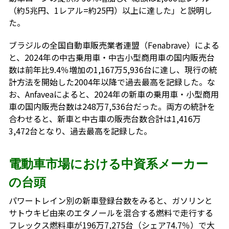
（約5兆円、1レアル=約25円）以上に達した」と説明し
た。
ブラジルの全国自動車販売業者連盟（Fenabrave）による
と、2024年の中古乗用車・中古小型商用車の国内販売台
数は前年比9.4％増加の1,167万5,936台に達し、現行の統
計方法を開始した2004年以降で過去最高を記録した。な
お、Anfaveaによると、2024年の新車の乗用車・小型商用
車の国内販売台数は248万7,536台だった。両方の統計を
合わせると、新車と中古車の販売台数合計は1,416万
3,472台となり、過去最高を記録した。
電動車市場における中資系メーカー
の台頭
パワートレイン別の新車登録台数をみると、ガソリンと
サトウキビ由来のエタノールを混合する燃料で走行する
フレックス燃料車が196万7,275台（シェア74.7％）で大