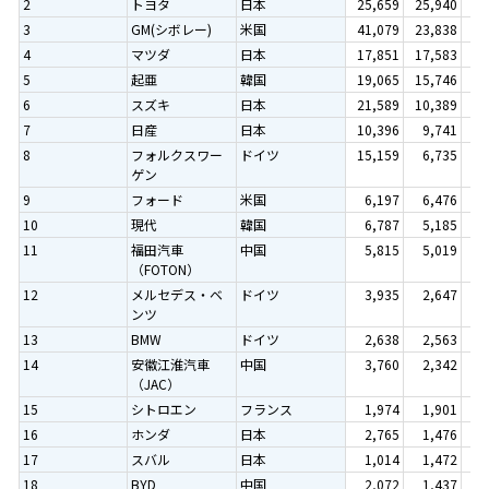
2
トヨタ
日本
25,659
25,940
13
3
GM(シボレー)
米国
41,079
23,838
12
4
マツダ
日本
17,851
17,583
9
5
起亜
韓国
19,065
15,746
8
6
スズキ
日本
21,589
10,389
5
7
日産
日本
10,396
9,741
5
8
フォルクスワー
ドイツ
15,159
6,735
3
ゲン
9
フォード
米国
6,197
6,476
3
10
現代
韓国
6,787
5,185
2
11
福田汽車
中国
5,815
5,019
2
（FOTON）
12
メルセデス・ベ
ドイツ
3,935
2,647
1
ンツ
13
BMW
ドイツ
2,638
2,563
1
14
安徽江淮汽車
中国
3,760
2,342
1
（JAC）
15
シトロエン
フランス
1,974
1,901
1
16
ホンダ
日本
2,765
1,476
0
17
スバル
日本
1,014
1,472
0
18
BYD
中国
2,072
1,437
0