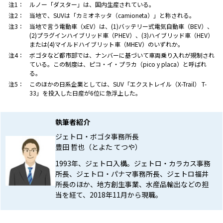
注1：
ルノー「ダスター」は、国内生産されている。
注2：
当地で、SUVは「カミオネッタ（camioneta）」と称される。
注3：
当地で言う電動車（xEV）は、(1)バッテリー式電気自動車（BEV）、
(2)プラグインハイブリッド車（PHEV）、(3)ハイブリッド車（HEV）
または(4)マイルドハイブリット車（MHEV）のいずれか。
注4：
ボゴタなど都市部では、ナンバーに基づいて車両乗り入れが規制され
ている。この制度は、ピコ・イ・プラカ（pico y placa）と呼ばれ
る。
注5：
このほかの日系企業としては、SUV「エクストレイル（X-Trail） T-
33」を投入した日産が6位に急浮上した。
執筆者紹介
ジェトロ・ボゴタ事務所長
豊田 哲也（とよた てつや）
1993年、ジェトロ入構。ジェトロ・カラカス事務
所長、ジェトロ・パナマ事務所長、ジェトロ福井
所長のほか、地方創生事業、水産品輸出などの担
当を経て、2018年11月から現職。