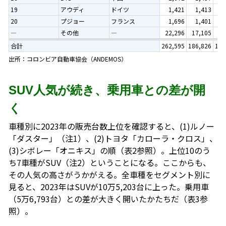
19
アウディ
ドイツ
1,421
1,413
0
20
プジョー
フランス
1,696
1,401
0
―
その他
―
22,296
17,105
9
合計
262,595
186,826
100
出所：コロンビア自動車協会（ANDEMOS）
SUV人気が続き、乗用車との差が開
く
車種別に2023年の販売台数上位を確認すると、(1)ルノー
「ダスター」（注1）、(2)トヨタ「カローラ・クロス」、
(3)シボレー「オニキス」の順（表2参照）。上位10のう
ち7車種がSUV（注2）ということになる。ここからも、
その人気の高さがうかがえる。全車種をセグメント別に
見ると、2023年はSUVが10万5,203台に上った。乗用車
（5万6,793台）との差が大きく開いたかたちだ（表3参
照）。