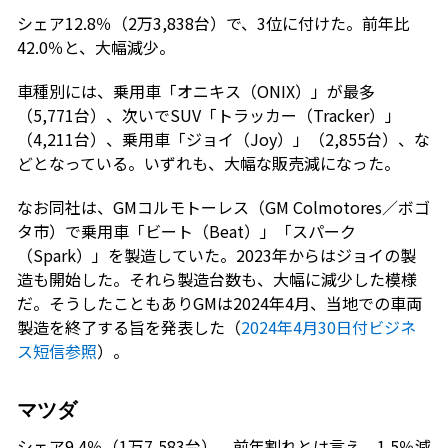
シェア12.8％（2万3,838台）で、3位に付けた。前年比
42.0％と、大幅減少。
車種別には、乗用車「オニキス（ONIX）」が最多
（5,771台）、次いでSUV「トラッカー（Tracker）」
（4,211台）、乗用車「ジョイ（Joy）」（2,855台）、な
どとなっている。いずれも、大幅な販売減になった。
なお同社は、GMコルモトーレス（GM Colmotores／ボゴ
タ市）で乗用車「ビート（Beat）」「スパーク
（Spark）」を製造していた。2023年からはジョイの製
造も開始した。それら製造台数も、大幅に減少した模様
だ。そうしたこともありGMは2024年4月、当地での車両
製造を終了する旨を発表した（
2024年4月30日付ビジネ
ス短信参照
）。
マツダ
シェア9.4％（1万7,583台）。前年割れとは言え、1.5％減