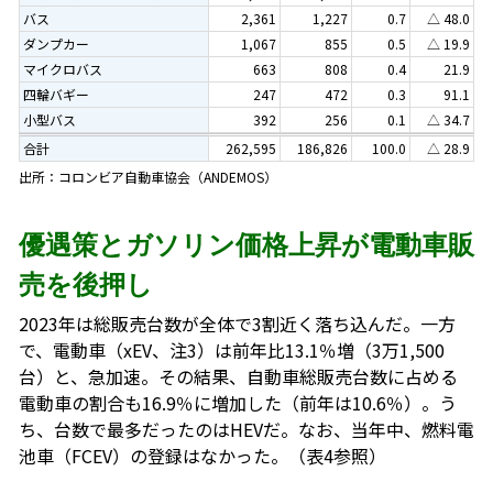
バス
2,361
1,227
0.7
△ 48.0
ダンプカー
1,067
855
0.5
△ 19.9
マイクロバス
663
808
0.4
21.9
四輪バギー
247
472
0.3
91.1
小型バス
392
256
0.1
△ 34.7
合計
262,595
186,826
100.0
△ 28.9
出所：コロンビア自動車協会（ANDEMOS）
優遇策とガソリン価格上昇が電動車販
売を後押し
2023年は総販売台数が全体で3割近く落ち込んだ。一方
で、電動車（xEV、注3）は前年比13.1％増（3万1,500
台）と、急加速。その結果、自動車総販売台数に占める
電動車の割合も16.9％に増加した（前年は10.6％）。う
ち、台数で最多だったのはHEVだ。なお、当年中、燃料電
池車（FCEV）の登録はなかった。（表4参照）