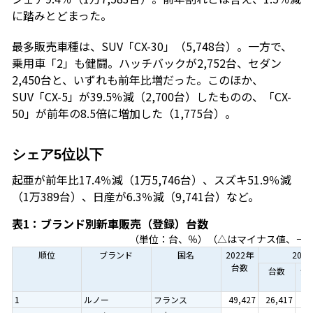
に踏みとどまった。
最多販売車種は、SUV「CX-30」（5,748台）。一方で、
乗用車「2」も健闘。ハッチバックが2,752台、セダン
2,450台と、いずれも前年比増だった。このほか、
SUV「CX-5」が39.5％減（2,700台）したものの、「CX-
50」が前年の8.5倍に増加した（1,775台）。
シェア5位以下
起亜が前年比17.4％減（1万5,746台）、スズキ51.9％減
（1万389台）、日産が6.3％減（9,741台）など。
表1：ブランド別新車販売（登録）台数
（単位：台、％）（△はマイナス値、－
順位
ブランド
国名
2022年
202
台数
台数
シ
ア
1
ルノー
フランス
49,427
26,417
14