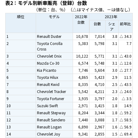
表2：モデル別新車販売（登録）台数
（単位：台、％）（△はマイナス値、－は値なし）
順位
モデル
2022年
2023年
台数
台数
シェ
前年比
ア
1
Renault Duster
10,678
7,014
3.8
△ 34.3
2
Toyota Corolla
5,383
5,798
3.1
7.7
Cross
3
Chevrolet Onix
10,122
5,771
3.1
△ 43.0
4
Mazda Cx-30
6,574
5,748
3.1
△ 12.6
5
Kia Picanto
7,746
5,604
3.0
△ 27.7
6
Toyota Hilux
4,865
5,423
2.9
11.5
7
Renault Kwid
8,335
4,710
2.5
△ 43.5
8
Chevrolet Tracker
5,542
4,211
2.3
△ 24.0
9
Toyota Fortuner
3,935
3,797
2.0
△ 3.5
10
Suzuki Swift
2,971
3,415
1.8
14.9
11
Renault Stepway
8,204
3,344
1.8
△ 59.2
12
Renault Sandero
7,440
3,088
1.7
△ 58.5
13
Renault Logan
6,890
2,967
1.6
△ 56.9
14
Chevrolet Joy
9,341
2,855
1.5
△ 69.4