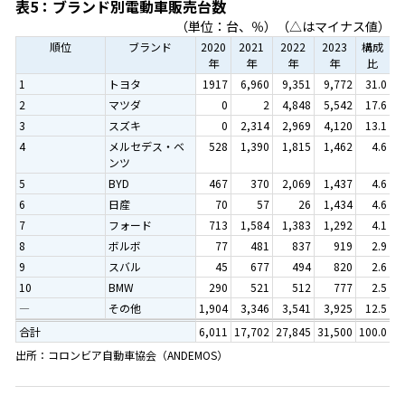
表5：ブランド別電動車販売台数
（単位：台、％）（△はマイナス値）
順位
ブランド
2020
2021
2022
2023
構成
年
年
年
年
比
1
トヨタ
1917
6,960
9,351
9,772
31.0
2
マツダ
0
2
4,848
5,542
17.6
3
スズキ
0
2,314
2,969
4,120
13.1
4
メルセデス・ベ
528
1,390
1,815
1,462
4.6
ンツ
5
BYD
467
370
2,069
1,437
4.6
6
日産
70
57
26
1,434
4.6
7
フォード
713
1,584
1,383
1,292
4.1
8
ボルボ
77
481
837
919
2.9
9
スバル
45
677
494
820
2.6
10
BMW
290
521
512
777
2.5
―
その他
1,904
3,346
3,541
3,925
12.5
合計
6,011
17,702
27,845
31,500
100.0
出所：コロンビア自動車協会（ANDEMOS）