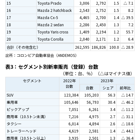
15
Toyota Prado
3,006
2,792
1.5
△ 7.1
16
Mazda 2 hatchback
2,543
2,752
1.5
8.2
17
Mazda Cx-5
4,465
2,700
1.4
△ 39.5
18
Mazda 2 sedan
2,286
2,450
1.3
7.2
19
Toyota Yaris cross
1,409
2,194
1.2
55.7
20
Toyota Corolla
2,040
2,171
1.2
6.4
合計（その他含む）
262,595
186,826
100.0
△ 28.9
出所：コロンビア自動車協会（ANDEMOS）
表3：セグメント別新車販売（登録）台数
（単位：台、％）（△はマイナス値）
セグメント
2022年
2023年
台数
台数
シェア
前年比
SUV
123,384
105,203
56.3
△ 14.7
乗用車
105,646
56,793
30.4
△ 46.2
ピックアップ
7,051
6,261
3.4
△ 11.2
商用車（10.5トン未満）
7,216
4,975
2.7
△ 31.1
タクシー
6,014
4,894
2.6
△ 18.6
トレーラーヘッド
4,619
2,581
1.4
△ 44.1
商用車（10.5トン以上）
3,935
2,501
1.3
△ 36.4