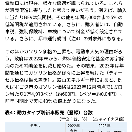
電動車には現在、様々な優遇が講じられている。これら
が販売促進に寄与したと考えて良いだろう。例えば、輸入
に当たりBEVは無関税、その他も年間3,000台まで5％の
低減関税が適用されている。さらに、購入者には、自動
車税、強制保険料、車検について料金が低く設定されて
いる。さらに、都市通行規制（注4）の対象外にもなる。
このほかガソリン価格の上昇も、電動車人気の理由だろ
う。政府は2022年末から、燃料価格安定化基金の赤字解
消のため補助金を削減し始めた。その結果、2023年は年
間を通じてガソリン価格が徐々に上昇を続けた（ディー
ゼル価格は据え置き）。鉱山エネルギー庁によると、例
えばボゴタ市のガソリン価格は2023年12月時点で1ガロ
ン当たり1万4,973ペソ（約600円、1ペソ＝約0.04円）。
前年同期比で実に48％の値上がりになった。
表4：動力タイプ別新車販売（登録）台数
（単位：台、％）（△はマイナス値）
モデル
2022年
2023年
台数