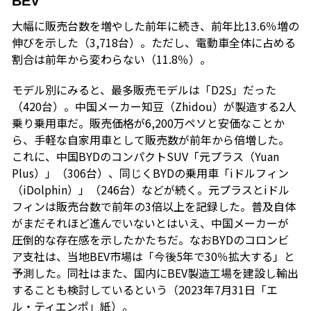
BEV
大幅に販売台数を増やした前年に続き、前年比13.6％増の
伸びを示した（3,718台）。ただし、電動車全体に占める
割合は前年から変わらない（11.8％）。
モデル別にみると、最多販売モデルは「D2S」だった
（420台）。中国メーカー知豆（Zhidou）が製造する2人
乗り乗用車だ。販売価格が6,200万ペソと安価なことか
ら、手軽な自家用車として販売数が前年から倍増した。
これに、中国BYDのコンパクトSUV「元プラス（Yuan
Plus）」（306台）、同じくBYDの乗用車「iドルフィン
（iDolphin）」（246台）などが続く。元プラスとiドル
フィンは販売台数で前年の3倍以上を記録した。普及自体
がまだそれほど進んでいないとはいえ、中国メーカーが
圧倒的な存在感を示したかたちだ。なおBYDのコロンビ
ア支社は、当地BEV市場は「今後5年で30％拡大する」と
予測した。同社はまた、国内にBEV製造工場を建設し輸出
することも検討しているという（2023年7月31日「エ
ル・ティエンポ」紙）。