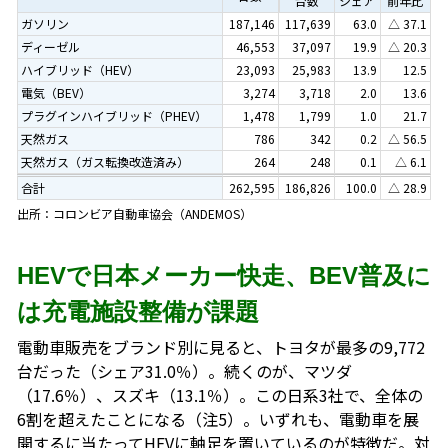
台数
シェア
前年比
ガソリン
187,146
117,639
63.0
△ 37.1
ディーゼル
46,553
37,097
19.9
△ 20.3
ハイブリッド（HEV）
23,093
25,983
13.9
12.5
電気（BEV）
3,274
3,718
2.0
13.6
プラグインハイブリッド（PHEV）
1,478
1,799
1.0
21.7
天然ガス
786
342
0.2
△ 56.5
天然ガス（ガス転換改造済み）
264
248
0.1
△ 6.1
合計
262,595
186,826
100.0
△ 28.9
出所：コロンビア自動車協会（ANDEMOS）
HEVで日本メーカー快走、BEV普及に
は充電施設整備が課題
電動車販売をブランド別に見ると、トヨタが最多の9,772
台だった（シェア31.0％）。続くのが、マツダ
（17.6％）、スズキ（13.1％）。この日系3社で、全体の
6割を超えたことになる（注5）。いずれも、電動車を展
開するに当たってHEVに軸足を置いているのが特徴だ。対