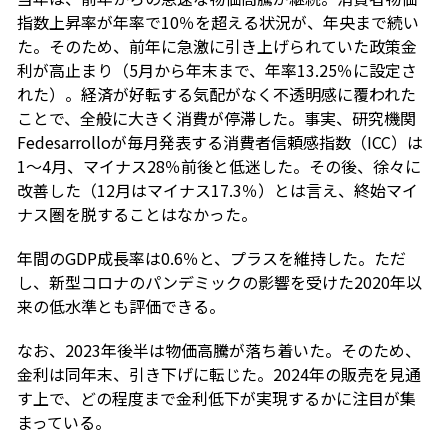
指数上昇率が年率で10％を超える状況が、年央まで続い
た。そのため、前年に急激に引き上げられていた政策金
利が高止まり（5月から年末まで、年率13.25％に設定さ
れた）。経済が好転する気配がなく不透明感に覆われた
ことで、全般に大きく消費が停滞した。事実、研究機関
Fedesarrolloが毎月発表する消費者信頼感指数（ICC）は
1～4月、マイナス28％前後と低迷した。その後、徐々に
改善した（12月はマイナス17.3％）とは言え、終始マイ
ナス圏を脱することはなかった。
年間のGDP成長率は0.6％と、プラスを維持した。ただ
し、新型コロナのパンデミックの影響を受けた2020年以
来の低水準とも評価できる。
なお、2023年後半は物価高騰が落ち着いた。そのため、
金利は同年末、引き下げに転じた。2024年の販売を見通
す上で、どの程度まで金利低下が実現するかに注目が集
まっている。