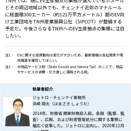
TN州では、既にEV生産拠点の集積が進んでいるホスール
とその周辺地域以外でも、チェンナイ近郊のマナルール
に総面積300エーカー（約121万平方メートル）超のEV向
け工業団地をTN州産業振興公社（SIPCOT）が整備する
予定だ。今後さらなるTN州へのEV生産拠点の集積に注目
したい。
注1：
EVに関する投資動向は変化が大きいため、最新情報は各社発表や現
地報道を確認してほしい。
注2：
州物品サービス税（State Goods and Service Tax）のことで、物品
やサービスの消費・引き渡しに課税される税。
執筆者紹介
ジェトロ・チェンナイ事務所
浜崎 翔太（はまさき しょうた）
2014年、財務省 関東財務局入局。金融（監督、監
査）、広報、および財産管理処分に関する業務に
幅広く従事した。ジェトロに出向し、2020年11月