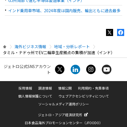
GJ州南部で進む半導体製造事業（インド）
インド乗用車市場、2024年度は国内販売、輸出ともに過去最多
海外ビジネス情報
地域・分析レポート
タミル・ナドゥ州でEV二輪車生産拠点の集積が加速（インド）
ジェトロ公式SNSアカウン
ト
採用情報
調達情報
情報公開
利用規約・免責事項
個人情報保護について
ウェブアクセシビリティについて
ソーシャルメディア運用ポリシー
ジェトロ・アジア経済研究所
日本食品海外プロモーションセンター（JFOODO）