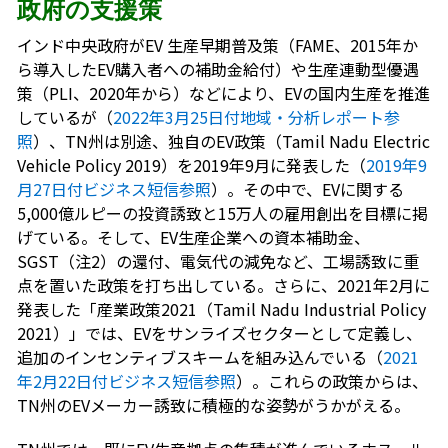
政府の支援策
インド中央政府がEV 生産早期普及策（FAME、2015年か
ら導入したEV購入者への補助金給付）や生産連動型優遇
策（PLI、2020年から）などにより、EVの国内生産を推進
しているが（
2022年3月25日付地域・分析レポート参
照
）、TN州は別途、独自のEV政策（Tamil Nadu Electric
Vehicle Policy 2019）を2019年9月に発表した（
2019年9
月27日付ビジネス短信参照
）。その中で、EVに関する
5,000億ルピーの投資誘致と15万人の雇用創出を目標に掲
げている。そして、EV生産企業への資本補助金、
SGST（注2）の還付、電気代の減免など、工場誘致に重
点を置いた政策を打ち出している。さらに、2021年2月に
発表した「産業政策2021（Tamil Nadu Industrial Policy
2021）」では、EVをサンライズセクターとして定義し、
追加のインセンティブスキームを組み込んでいる（
2021
年2月22日付ビジネス短信参照
）。これらの政策からは、
TN州のEVメーカー誘致に積極的な姿勢がうかがえる。