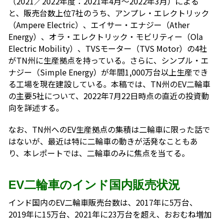
（2021／2022年度：2021年4月～2022年3月）による
と、販売台数上位7社のうち、アンプレ・エレクトリック
（Ampere Electric）、エイサー・エナジー（Ather
Energy）、オラ・エレクトリック・モビリティー（Ola
Electric Mobility）、TVSモーター（TVS Motor）の4社
がTN州に生産拠点を持っている。さらに、シンプル・エ
ナジー（Simple Energy）が年間1,000万台以上生産でき
る工場を現在建設している。本稿では、TN州のEV二輪車
の主要5社について、2022年7月22日時点の直近の投資動
向を詳述する。
なお、TN州へのEV生産拠点の集積は二輪車に限った話で
はないが、最近は特に二輪車の動きが活発なこともあ
り、本レポートでは、二輪車のみに焦点を当てる。
EV二輪車のインド国内販売状況
インド国内のEV二輪車販売台数は、2017年に5万台、
2019年に15万台、2021年に23万台を超え、おおむね増加