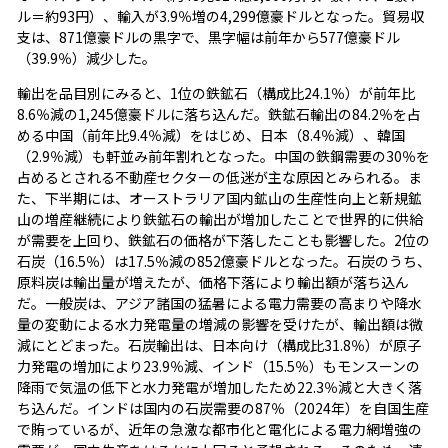
ル＝約93円）、輸入が3.9％増の4,299億豪ドルとなった。貿易収
支は、871億豪ドルの黒字で、黒字幅は前年から577億豪ドル
（39.9％）減少した。
輸出を品目別にみると、1位の鉄鉱石（構成比24.1％）が前年比
8.6％減の1,245億豪ドルに落ち込んだ。鉄鉱石輸出の84.2％を占
める中国（前年比9.4％減）をはじめ、日本（8.4％減）、韓国
（2.9％減）も軒並み前年割れとなった。中国の鉄鋼需要の30％を
占めるとされる不動産セクターの低迷が主な原因とみられる。ま
た、下半期には、オーストラリア国内鉱山の生産性向上と新規鉱
山の増産継続により鉄鉱石の輸出が増加したことで世界的に供給
が需要を上回り、鉄鉱石の価格が下落したことも影響した。2位の
石炭（16.5％）は17.5％減の852億豪ドルとなった。石炭のうち、
原料炭は輸出量が増えたが、価格下落により輸出額が落ち込ん
だ。一般炭は、アジア諸国の猛暑による電力需要の高まりや降水
量の変動による水力発電量の増減の影響を受けたが、輸出額は微
減にとどまった。石炭輸出は、日本向け（構成比31.8％）が原子
力発電の増加により23.9％減、インド（15.5％）もモンスーンの
降雨で気温の低下と水力発電が増加したため22.3％減と大きく落
ち込んだ。インドは国内の石炭需要の87％（2024年）を自国生産
で賄っているが、近年の急激な都市化と電化による電力網増強の