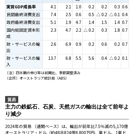
実質GDP成長率
4.1
2.1
1.0
0.2
0.2
0.3
0.6
民間最終消費支出
7.4
2.5
0.6
0.5
△ 0.2
△ 0.1
0.4
政府最終消費支出
5.1
1.9
4.7
1.4
1.5
1.4
0.7
国内総固定資本形
2.3
4.7
2.2
△ 0.2
0.3
1.8
0.7
成
財・サービスの輸
2.6
6.9
0.9
0.2
0.6
0.2
0.7
出
財・サービスの輸
13.7
6.8
5.5
5.6
0.4
△ 0.2
0.1
入
〔注〕四半期の伸び率は前期比、季節調整済み
〔出所〕オーストラリア統計局（ABS）
貿易
主力の鉄鉱石、石炭、天然ガスの輸出は全て前年よ
り減少
2024年の貿易 （通関ベース）は、輸出が前年比7.5％減の5,170億
オーストラリア・ドル（約48兆824億8,800万円、豪ドル、1豪ド