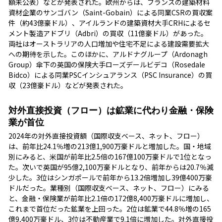
額未公表）などが発表された。欧州からは、フランスの建築材料
資材企業のサンゴバン（Saint-Gobain）による同業CSRの買収案
件（約43億豪ドル）、アイルランドの建築資材大手CRHによるセ
メント製造アドブリ（Adbri）の買収（11億豪ドル）があった。
両社はオーストラリアの人口増加や住宅不足による建設需要拡大
への期待を示した。このほかに、アルドナグループ（Ardonagh
Group）傘下の英国の保険大手ローズデールビデコ（Rosedale
Bidco）による同業PSCインシュアランス（PSC Insurance）の買
収（23億豪ドル）などが発表された。
対外直接投資（フロー）は鉱業に代わり金融・保険
業が首位
2024年の対外直接投資額（国際収支ベース、ネット、フロー）
は、前年比24.1％増の213億1,900万豪ドルと増加した。国・地域
別にみると、米国が前年比2.5倍の167億100万豪ドルで1位となっ
た。次いで英国が95億2,100万豪ドルとなり、前年からは20.7％減
少した。3位はシンガポールで前年から13.2倍増加し39億400万豪
ドルだった。業種別（国際収支ベース、ネット、フロー）にみる
と、金融・保険業が前年比2.1倍の172億8,400万豪ドルに増加し、
これまで首位だった鉱業を上回った。2位は鉱業で44.8％増の165
億9,400万豪ドル、3位は不動産業で9.1倍に増加した。対外直接投