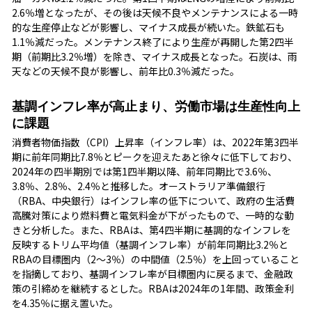
2.6％増となったが、その後は天候不良やメンテナンスによる一時
的な生産停止などが影響し、マイナス成長が続いた。鉄鉱石も
1.1％減だった。メンテナンス終了により生産が再開した第2四半
期（前期比3.2％増）を除き、マイナス成長となった。石炭は、雨
天などの天候不良が影響し、前年比0.3％減だった。
基調インフレ率が高止まり、労働市場は生産性向上
に課題
消費者物価指数（CPI）上昇率（インフレ率）は、2022年第3四半
期に前年同期比7.8％とピークを迎えたあと徐々に低下しており、
2024年の四半期別では第1四半期以降、前年同期比で3.6％、
3.8％、2.8％、2.4％と推移した。オーストラリア準備銀行
（RBA、中央銀行）はインフレ率の低下について、政府の生活費
高騰対策により燃料費と電気料金が下がったもので、一時的な動
きと分析した。また、RBAは、第4四半期に基調的なインフレを
反映するトリム平均値（基調インフレ率）が前年同期比3.2％と
RBAの目標圏内（2～3％）の中間値（2.5％）を上回っていること
を指摘しており、基調インフレ率が目標圏内に戻るまで、金融政
策の引締めを継続するとした。RBAは2024年の1年間、政策金利
を4.35％に据え置いた。