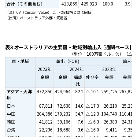
合計（その他含む）
413,869
429,923
100.0
3.9
〔注〕CV（Custom Value）は、FOB価格とほぼ同値
〔出所〕オーストラリア外務・貿易省
表3 オーストラリアの主要国・地域別輸出入 [通関ベース]
（単位：100万豪ドル、％）（△
国・地域
輸出（FOB)
輸入(CV
2023年
2024年
2023年
2
金額
金額
構成
伸び率
金額
金額
比
アジア・大洋
472,850
424,964
82.2
△ 10.1
259,725
267,829
州
日本
87,811
72,638
14.0
△ 17.3
26,210
25,236
中国
204,386
179,232
34.7
△ 12.3
104,740
110,419
韓国
41,812
39,166
7.6
△ 6.3
26,383
24,316
台湾
22,236
18,688
3.6
△ 16.0
9,411
9,351