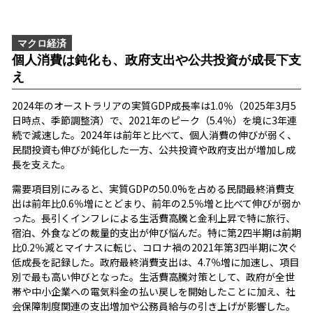
マクロ経済
個人消費は鈍化も、政府支出や公共投資が成長下支
え
2024年のオーストラリアの実質GDP成長率は1.0％（2025年3月5
日時点、季節調整済）で、2021年のピーク（5.4％）を境に3年連
続で減速した。2024年は前年と比べて、個人消費の伸びが弱く、
民間投資も伸びが鈍化した一方、公共投資や政府支出が増加し成
長を支えた。
需要項目別にみると、実質GDPの50.0%を占める民間最終消費支
出は前年比0.6％増にとどまり、前年の2.5％増と比べて伸びが弱か
った。長引くインフレによる生活費高騰と金利上昇で特に旅行、
宿泊、外食などの裁量的支出が伸び悩んだ。特に第2四半期は前期
比0.2％減とマイナスに転じ、コロナ禍の2021年第3四半期に次ぐ
低成長を記録した。政府最終消費支出は、4.7％増に加速し、項目
別で最も高い伸びとなった。生活費高騰対策として、政府が全世
帯や中小企業への電気料金の払い戻しを開始したことに加え、社
会保障制度関連の支出増加や公務員給与の引き上げが影響した。