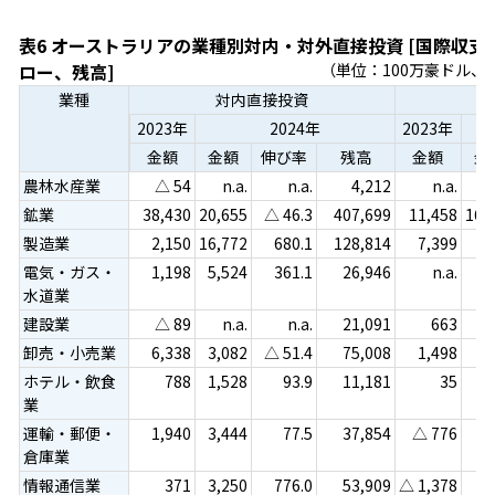
表6 オーストラリアの業種別対内・対外直接投資 [国際収
ロー、残高]
（単位：100万豪ドル
業種
対内直接投資
対
2023年
2024年
2023年
金額
金額
伸び率
残高
金額
金
農林水産業
△ 54
n.a.
n.a.
4,212
n.a.
n
鉱業
38,430
20,655
△ 46.3
407,699
11,458
16,
製造業
2,150
16,772
680.1
128,814
7,399
電気・ガス・
1,198
5,524
361.1
26,946
n.a.
n
水道業
建設業
△ 89
n.a.
n.a.
21,091
663
卸売・小売業
6,338
3,082
△ 51.4
75,008
1,498
ホテル・飲食
788
1,528
93.9
11,181
35
△
業
運輸・郵便・
1,940
3,444
77.5
37,854
△ 776
倉庫業
情報通信業
371
3,250
776.0
53,909
△ 1,378
n