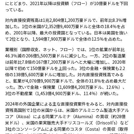
にとどまり、2021年以降は投資額（フロー）が10億豪ドルを下回
っている。
対内直接投資残高は1兆2,804億1,200万豪ドルで、前年比8.3％増
加した。1位の米国が2,352億9,400万豪ドルと全体の18.4％を占
め、2001年以降、最大の投資国となっている。日本は英国を抜い
て2位となり、1,594億7,900万豪ドルで全体の12.5％を占めた。
業種別（国際収支、ネット、フロー）では、1位の鉱業が前年比
46.3％減の206億5,500万豪ドルに減少した。一方、2位の製造業
は前年比7.8倍の167億7,200万豪ドルへと大幅に増加し、2020年
以降で初めて150億豪ドルを上回った。3位の金融・保険業も2.2
倍の138億5,600万豪ドルに増加した。対内直接投資残高でみる
と、鉱業が4,076億9,900万豪ドルで、全体の31.8％を占め最大だ
った。次いで金融・保険業（1,609億4,200万豪ドル、12.6％）、
3位の不動産業（1,453億4,900万豪ドル、11.4％）が続いた。
2024年の外国企業による主な直接投資案件をみると、対内直接投
資残高国別で1位の米国からは、米国のアルミニウム製造大手アル
コア（Alcoa）による同業アルミナ（Alumina）の買収（約28億
米ドル）、米国の果実販売大手ドリスコールズ（Driscoll’s）など
3社のコンソーシアムによる同業のコスタ（Costa）の買収（取得