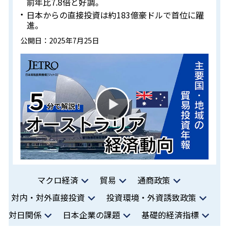
前年比7.8倍と好調。
日本からの直接投資は約183億豪ドルで首位に躍
進。
公開日：2025年7月25日
マクロ経済
貿易
通商政策
対内・対外直接投資
投資環境・外資誘致政策
対日関係
日本企業の課題
基礎的経済指標