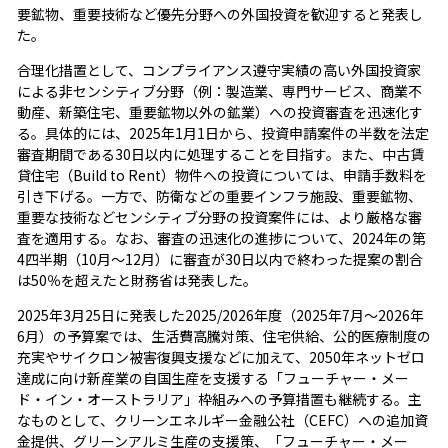
要鉱物、重要技術など優先分野への外国投資を歓迎すると発表し
た。
合理化措置として、コンプライアンス遵守実績の高い外国投資家
による非センシティブ分野（例：製造業、専門サービス、商業不
動産、新築住宅、重要鉱物以外の鉱業）への投資審査を迅速化す
る。具体的には、2025年1月1日から、投資申請案件の半数を法定
審査期間である30日以内に処理することを目指す。また、中古賃
貸住宅（Build to Rent）物件への投資については、申請手数料を
引き下げる。一方で、防衛などの重要インフラ施設、重要鉱物、
重要な技術などセンシティブ分野の投資案件には、より厳格な審
査を適用する。なお、審査の迅速化の進捗について、2024年の第
4四半期（10月～12月）に審査が30日以内で終わった提案の割合
は50％を超えたと財務省は発表した。
2025年3月25日に発表した2025/2026年度（2025年7月～2026年
6月）の予算案では、生活費高騰対策、住宅供給、公的医療制度の
充実やサイクロン被害復興支援などに加えて、2050年ネットゼロ
達成に向け新産業の自国生産を支援する「フューチャー・メー
ド・イン・オーストラリア」枠組みへの予算措置も継続する。主
なものとして、クリーンエネルギー金融公社（CEFC）への追加資
金提供、グリーンアルミ生産の支援策、「フューチャー・メー