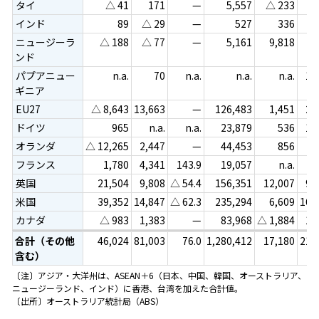
タイ
△ 41
171
—
5,557
△ 233
△
インド
89
△ 29
—
527
336
ニュージーラ
△ 188
△ 77
—
5,161
9,818
ンド
パプアニュー
n.a.
70
n.a.
n.a.
n.a.
1,
ギニア
EU27
△ 8,643
13,663
—
126,483
1,451
2,
ドイツ
965
n.a.
n.a.
23,879
536
1,
オランダ
△ 12,265
2,447
—
44,453
856
フランス
1,780
4,341
143.9
19,057
n.a.
英国
21,504
9,808
△ 54.4
156,351
12,007
9,
米国
39,352
14,847
△ 62.3
235,294
6,609
16,
カナダ
△ 983
1,383
—
83,968
△ 1,884
1,
合計（その他
46,024
81,003
76.0
1,280,412
17,180
21,
含む）
〔注〕アジア・大洋州は、ASEAN＋6（日本、中国、韓国、オーストラリア、
ニュージーランド、インド）に香港、台湾を加えた合計値。
〔出所〕オーストラリア統計局（ABS）