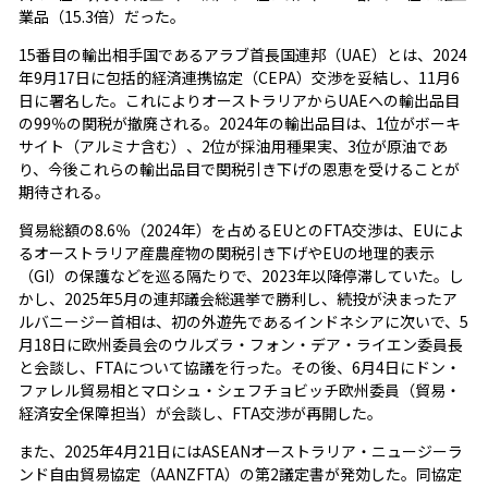
業品（15.3倍）だった。
15番目の輸出相手国であるアラブ首長国連邦（UAE）とは、2024
年9月17日に包括的経済連携協定（CEPA）交渉を妥結し、11月6
日に署名した。これによりオーストラリアからUAEへの輸出品目
の99％の関税が撤廃される。2024年の輸出品目は、1位がボーキ
サイト（アルミナ含む）、2位が採油用種果実、3位が原油であ
り、今後これらの輸出品目で関税引き下げの恩恵を受けることが
期待される。
貿易総額の8.6％（2024年）を占めるEUとのFTA交渉は、EUによ
るオーストラリア産農産物の関税引き下げやEUの地理的表示
（GI）の保護などを巡る隔たりで、2023年以降停滞していた。し
かし、2025年5月の連邦議会総選挙で勝利し、続投が決まったア
ルバニージー首相は、初の外遊先であるインドネシアに次いで、5
月18日に欧州委員会のウルズラ・フォン・デア・ライエン委員長
と会談し、FTAについて協議を行った。その後、6月4日にドン・
ファレル貿易相とマロシュ・シェフチョビッチ欧州委員（貿易・
経済安全保障担当）が会談し、FTA交渉が再開した。
また、2025年4月21日にはASEANオーストラリア・ニュージーラ
ンド自由貿易協定（AANZFTA）の第2議定書が発効した。同協定