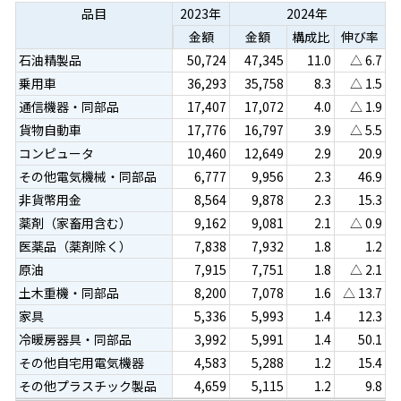
品目
2023年
2024年
金額
金額
構成比
伸び率
石油精製品
50,724
47,345
11.0
△ 6.7
乗用車
36,293
35,758
8.3
△ 1.5
通信機器・同部品
17,407
17,072
4.0
△ 1.9
貨物自動車
17,776
16,797
3.9
△ 5.5
コンピュータ
10,460
12,649
2.9
20.9
その他電気機械・同部品
6,777
9,956
2.3
46.9
非貨幣用金
8,564
9,878
2.3
15.3
薬剤（家畜用含む）
9,162
9,081
2.1
△ 0.9
医薬品（薬剤除く）
7,838
7,932
1.8
1.2
原油
7,915
7,751
1.8
△ 2.1
土木重機・同部品
8,200
7,078
1.6
△ 13.7
家具
5,336
5,993
1.4
12.3
冷暖房器具・同部品
3,992
5,991
1.4
50.1
その他自宅用電気機器
4,583
5,288
1.2
15.4
その他プラスチック製品
4,659
5,115
1.2
9.8