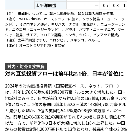
太平洋同盟
—
0.7
0.3
1.3
〔注1〕構成比については、輸出は輸出総額、輸入は輸入総額を使用。
〔注2〕PACER-Plusは、オーストラリアに加え、クック諸島（ニュージーラ
ンド）、ミクロネシア連邦、キリバス、ナウル（未発効）、ニュージーラン
ド、ニウエ島（ニュージーランド）、パラオ、パプア・ニューギニア、マー
シャル諸島、サモア、ソロモン諸島、トンガ、ツバル、バヌアツで構成。
〔注3〕太平洋同盟はチリ、コロンビア、メキシコ、ペルー。
〔出所〕オーストラリア外務・貿易省
対内・対外直接投資
対内直接投資フローは前年比2.1倍、日本が首位に
2024年の対内直接投資額（国際収支ベース、ネット、フロー）
は、前年比76.0％増の810億300万豪ドルと大きく増加した。国・
地域別にみると、日本が前年から約2.1倍の182億8,100万豪ドルで
1位となった。2位の米国は前年比62.3％減の148億4,700万豪ドル
と減少したほか、3位の英国も54.4％減の98億800万豪ドルだっ
た。前年1位の米国と2位の英国がそれぞれ大幅に減少し順位を下
げた一方で、前年3位の日本が大幅に増加し1位へ上昇した。中国
からの投資は8億4,200万豪ドルで13位となり、残高も全体の2.8％