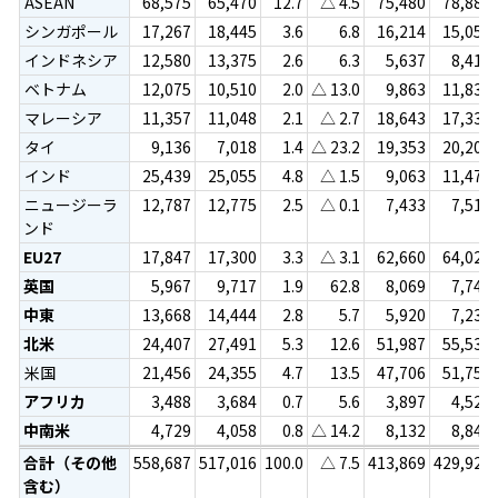
ASEAN
68,575
65,470
12.7
△ 4.5
75,480
78,887
シンガポール
17,267
18,445
3.6
6.8
16,214
15,051
インドネシア
12,580
13,375
2.6
6.3
5,637
8,416
ベトナム
12,075
10,510
2.0
△ 13.0
9,863
11,831
マレーシア
11,357
11,048
2.1
△ 2.7
18,643
17,333
タイ
9,136
7,018
1.4
△ 23.2
19,353
20,207
インド
25,439
25,055
4.8
△ 1.5
9,063
11,474
ニュージーラ
12,787
12,775
2.5
△ 0.1
7,433
7,513
ンド
EU27
17,847
17,300
3.3
△ 3.1
62,660
64,022
英国
5,967
9,717
1.9
62.8
8,069
7,746
中東
13,668
14,444
2.8
5.7
5,920
7,230
北米
24,407
27,491
5.3
12.6
51,987
55,530
米国
21,456
24,355
4.7
13.5
47,706
51,752
アフリカ
3,488
3,684
0.7
5.6
3,897
4,524
中南米
4,729
4,058
0.8
△ 14.2
8,132
8,848
合計（その他
558,687
517,016
100.0
△ 7.5
413,869
429,923
含む）