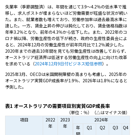
失業率（季節調整済）は、年間を通じて3.9～4.2％の低水準で推
移し、求人ポストが埋まらないほど労働需要が旺盛な状況が続い
た。また、就業者数も増えており、労働参加率は過去最高水準に
達した。一方、賃金上昇の伸びは鈍化しており、賃金価格指数は
年率3.2％となり、前年の4.3％から低下した。また、2022年のコ
ロナ禍以降、労働生産性の低下が続き、政府の生産性委員会によ
ると、2024年12月の労働生産性が前年同月比で1.2％減少した。
2020年までの過去10年間を見ても労働生産性は改善しておらず、
オーストラリア経済界は低迷する労働生産性の向上に向けた改革
を求めている（
2024年12月9日付ビジネス短信参照
）。
2025年3月、OECDは米国関税障壁の高まりも考慮し、2025年の
オーストラリア実質GDP成長率が1.9％、2026年は1.8％になると
予測した。
表1 オーストラリアの需要項目別実質GDP成長率
（単位：％）（△はマイナス値）
項目
2022
2023
2024年
年
年
年
Q1
Q2
Q3
Q4
間