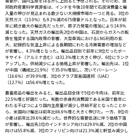
需要が、国内生産をはるかに上回ると予想される。そのため、連
邦政府産業科学資源省は、インドを今後10年間で石炭消費量と輸
入量の伸びが見込まれる数少ない大規模市場の一つと見る。3位の
天然ガス（13.0％）も9.2％減の675億豪ドルとなった。日本が前
年に続き最大の輸出先だったが、原子力発電の増加により14.9％
減となった。天然ガスの輸出先2位の中国は、石炭からガスへの転
換を推奨する国内政策の影響、大型車両におけるLNG利用の拡
大、記録的な気温上昇による長期間にわたる冷房需要の増加など
が影響し、4.3％増となった。輸出品目別で前年に9位だったボー
キサイト（アルミナ含む）は31.3％増と大きく伸び、6位にランク
アップした。供給減少による価格上昇が影響した。輸出先は、1位
が中国（構成比21.9％）で35.0％増加し、次いでバーレーン
（16.6％）が39.9％増、3位のアラブ首長国連邦（UAE）
（12.7％）は56.4％増となった。
農畜産品の輸出をみると、輸出品目全体で5位の牛肉は、前年比
22.5％増と好調だった。有数の赤身肉消費国である米国で数年に
わたる干ばつにより国内生産量が減少し供給不足となったことか
ら、米国向け輸出は前年比66.6％増と大きく伸びた。一方、8位の
小麦は前年比39.6％減だった。世界的な需要低迷に伴う価格下落
が影響し、輸出先1位のインドネシア向けは29.0％減、2位の中国
向けは55.8％減、3位のフィリピン向けは21.3％減と軒並み減少し