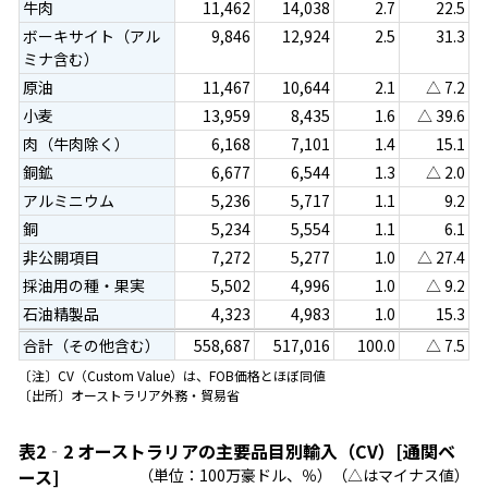
牛肉
11,462
14,038
2.7
22.5
ボーキサイト（アル
9,846
12,924
2.5
31.3
ミナ含む）
原油
11,467
10,644
2.1
△ 7.2
小麦
13,959
8,435
1.6
△ 39.6
肉（牛肉除く）
6,168
7,101
1.4
15.1
銅鉱
6,677
6,544
1.3
△ 2.0
アルミニウム
5,236
5,717
1.1
9.2
銅
5,234
5,554
1.1
6.1
非公開項目
7,272
5,277
1.0
△ 27.4
採油用の種・果実
5,502
4,996
1.0
△ 9.2
石油精製品
4,323
4,983
1.0
15.3
合計（その他含む）
558,687
517,016
100.0
△ 7.5
〔注〕CV（Custom Value）は、FOB価格とほぼ同値
〔出所〕オーストラリア外務・貿易省
表2‐2 オーストラリアの主要品目別輸入（CV）[通関ベ
ース]
（単位：100万豪ドル、％）（△はマイナス値）