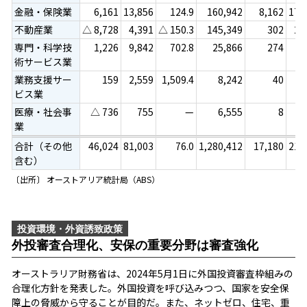
金融・保険業
6,161
13,856
124.9
160,942
8,162
17,
不動産業
△ 8,728
4,391
△ 150.3
145,349
302
2,
専門・科学技
1,226
9,842
702.8
25,866
274
術サービス業
業務支援サー
159
2,559
1,509.4
8,242
40
n
ビス業
医療・社会事
△ 736
755
—
6,555
8
業
合計（その他
46,024
81,003
76.0
1,280,412
17,180
21,
含む）
〔出所〕 オーストアリア統計局（ABS）
投資環境・外資誘致政策
外投審査合理化、安保の重要分野は審査強化
オーストラリア財務省は、2024年5月1日に外国投資審査枠組みの
合理化方針を発表した。外国投資を呼び込みつつ、国家を安全保
障上の脅威から守ることが目的だ。また、ネットゼロ、住宅、重