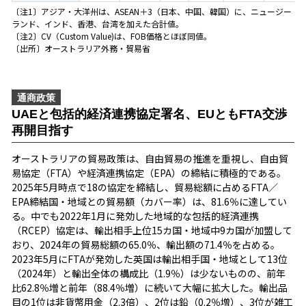
〔注1〕アジア・大洋州は、ASEAN＋3（日本、中国、韓国）に、ニュージー
ランド、インド、香港、台湾を加えた合計値。
〔注2〕CV（Custom Value)は、FOB価格とほぼ同値。
〔出所〕オーストラリア外務・貿易省
通商政策
UAEと包括的経済連携協定署名、EUともFTA交渉
再開目指す
オーストラリアの貿易政策は、自由貿易の推進を重視し、自由貿
易協定（FTA）や経済連携協定（EPA）の締結に積極的である。
2025年5月時点で18の協定を締結し、貿易総額に占めるFTA／
EPA締結国・地域との貿易額（カバー率）は、81.6％に達してい
る。中でも2022年1月に発効した地域的な包括的経済連携
（RCEP）協定は、輸出相手上位15カ国・地域中9カ国が加盟して
おり、2024年の貿易総額の65.0％、輸出額の71.4％を占める。
2023年5月にFTAが発効した英国は輸出相手国・地域として13位
（2024年）と輸出全体の構成比（1.9％）は少ないものの、前年
比62.8％増と前年（88.4％増）に続いて大幅に拡大した。輸出品
目の1位は非貨幣用金（2.3倍）、2位は鉛（0.2％増）、3位が雑工