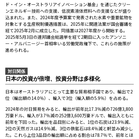
ド・イン・オーストラリアイノベーション基金」を通じたクリー
ンエネルギー技術への支援、低炭素液体燃料への支援などが盛り
込まれた。また、2024年度予算案で発表された水素や重要鉱物を
対象とする生産税制優遇措置は、2025年に関連法案が国会審議を
経て2025年2月に成立した。同措置は2027年度から開始する。
2025年5月3日の連邦議会総選挙を経て2期目に入ったアンソニ
ー・アルバニージー首相率いる労働党政権下で、これらの施策が
進められる。
対日関係
日本の投資が倍増、投資分野は多様化
日本はオーストラリアにとって主要な貿易相手国であり、輸出で2
位（輸出額の14.0％）、輸入で3位（輸入額の5.9％）を占める。
2024年の対日貿易をみると、輸出が前年比17.3％減の726億3,800
万豪ドル、輸入が3.7％減の252億3,600万豪ドルで、輸出入ともに
前年を下回った。輸出を品目別にみると、1位の石炭は23.9％減、
2位の天然ガスは14.9％減、3位の鉄鉱石は8.4％減と軒並み減少し
た。これら上位3品目の輸出額に占める割合は78.7％で、前年とほ