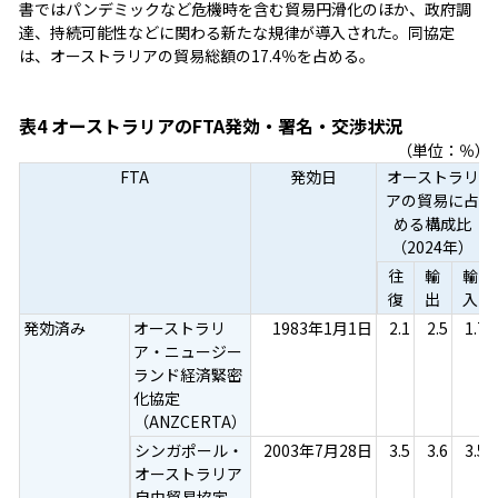
書ではパンデミックなど危機時を含む貿易円滑化のほか、政府調
達、持続可能性などに関わる新たな規律が導入された。同協定
は、オーストラリアの貿易総額の17.4％を占める。
表4 オーストラリアのFTA発効・署名・交渉状況
（単位：％）
FTA
発効日
オーストラリ
アの貿易に占
める構成比
（2024年）
往
輸
輸
復
出
入
発効済み
オーストラリ
1983年1月1日
2.1
2.5
1.7
ア・ニュージー
ランド経済緊密
化協定
（ANZCERTA）
シンガポール・
2003年7月28日
3.5
3.6
3.5
オーストラリア
自由貿易協定