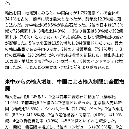
た。
輸出を国・地域別にみると、中国向けが1,792億豪ドルで全体の
34.7％を占め、前年に続き最大となったが、前年比12.3％減に落
ち込んだ。対中輸出の58.5％が鉄鉱石だった。2位の日本は17.3％
減で726億豪ドル（構成比14.0％）、3位の韓国は6.3％減で392億
豪ドル（7.6％）となった。いずれも前述のとおり資源輸出の減少
が影響した。5位の米国は13.5％増加し244億豪ドルだった。最大
の輸出品目である牛肉のほか、2位の非貨幣用金（79.7％増）、3
位の医薬品（30.2％増）がいずれも2桁増を記録した。輸出先上位
10カ国・地域のうち7位のシンガポール、8位のインドネシアは増
加したが、ほとんどの主要国・地域で前年より落ち込んだ。
米中からの輸入増加、中国による輸入制限は全面撤
廃
輸入を品目別にみると、1位は前年に続き石油精製品（構成比
11.0％）で前年比6.7％減の473億豪ドルだった。主な輸入先は韓
国（構成比28.6％）、シンガポール（21.7％）だった。2位の乗用
車（8.3％）は1.5％減、3位の通信機器・同部品（4.0％）は1.9％
減、4位の貨物自動車（3.9％）は5.5％減といずれも減少した。一
方、機械・機器類は増加し、5位のコンピュータは20.9％増、6位