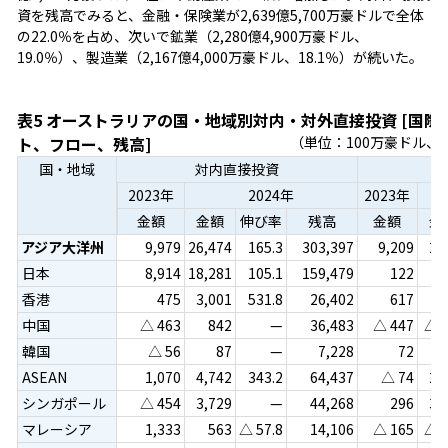
資を残高でみると、金融・保険業が2,639億5,700万豪ドルで全体
の22.0％を占め、次いで鉱業（2,280億4,900万豪ドル、
19.0％）、製造業（2,167億4,000万豪ドル、18.1％）が続いた。
表5 オーストラリアの国・地域別対内・対外直接投資 [国際
ト、フロー、残高]
（単位：100万豪ドル
国・地域
対内直接投資
対
2023年
2024年
2023年
金額
金額
伸び率
残高
金額
金
アジア大洋州
9,979
26,474
165.3
303,397
9,209
2,
日本
8,914
18,281
105.1
159,479
122
香港
475
3,001
531.8
26,402
617
中国
△ 463
842
—
36,483
△ 447
△ 
韓国
△ 56
87
—
7,228
72
ASEAN
1,070
4,742
343.2
64,437
△ 74
2,
シンガポール
△ 454
3,729
—
44,268
296
3,
マレーシア
1,333
563
△ 57.8
14,106
△ 165
△ 