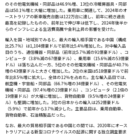
のその他電気機械・同部品は46.9％増、13位の冷暖房器具・同部
品は50.1％増と大幅に増加した。乗用車に関連して、2024年のオ
ーストラリアの新車販売台数は122万台に達し、前年に続き過去
最高を記録したものの、前年比で伸び率は低下し、2024年後半か
らのインフレによる生活費高騰や金利上昇の影響を受けた。
輸入を国・地域別でみると、最大の輸入相手国である中国（構成
比25.7％）は1,104億豪ドルで前年比5.4％増加した。対中輸入品
目のうち、通信機器・同部品（前年比5.7％減の91億豪ドル）、コ
ンピュータ（3.8％減の67億豪ドル）、乗用車（15.6％減の53億豪
ドル）は落ち込んだ一方、5位のその他電気機械・同部品が40.7％
増の43億豪ドルと大きく増加した。2位の米国は518億豪ドルで前
年比8.5％増に拡大し、全体の12％を占めた。主な輸入品目では、
航空機・宇宙船・同部品（66.7％増の34億豪ドル）、その他電気
機械・同部品（97.4％増の23億豪ドル）、コンピュータ（2.1倍の
19億豪ドル）が大幅に増加し、貨物自動車（9.5％増の24億豪ド
ル）も堅調に増加した。3位の日本からの輸入は252億豪ドル
（5.9％）で前年から3.7％減少した。主要品目は、乗用自動車、
貨物自動車、石油精製品だった。
なお、最大の貿易相手国である中国との間では、2020年にオース
トラリアによる新型コロナウイルスの起源に関する独立調査要求