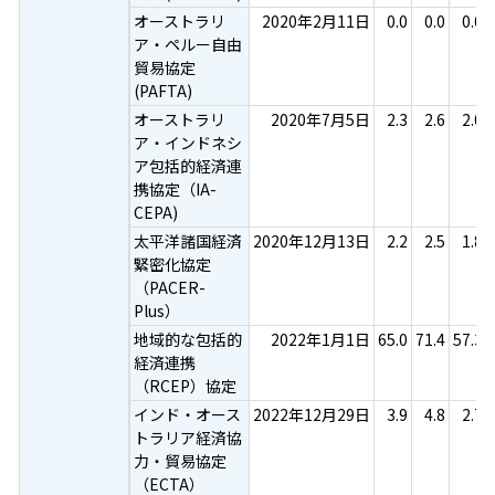
オーストラリ
2020年2月11日
0.0
0.0
0.0
ア・ペルー自由
貿易協定
(PAFTA)
オーストラリ
2020年7月5日
2.3
2.6
2.0
ア・インドネシ
ア包括的経済連
携協定（IA-
CEPA)
太平洋諸国経済
2020年12月13日
2.2
2.5
1.8
緊密化協定
（PACER-
Plus）
地域的な包括的
2022年1月1日
65.0
71.4
57.3
経済連携
（RCEP）協定
インド・オース
2022年12月29日
3.9
4.8
2.7
トラリア経済協
力・貿易協定
（ECTA）