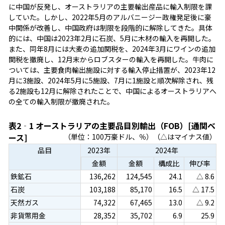
に中国が反発し、オーストラリアの主要輸出産品に輸入制限を課
していた。しかし、2022年5月のアルバニージー政権発足後に豪
中関係が改善し、中国政府は制限を段階的に解除してきた。具体
的には、中国は2023年2月に石炭、5月に木材の輸入を再開した。
また、同年8月には大麦の追加関税を、2024年3月にワインの追加
関税を撤廃し、12月末からロブスターの輸入を再開した。牛肉に
ついては、主要食肉輸出施設に対する輸入停止措置が、2023年12
月に3施設、2024年5月に5施設、7月に1施設と順次解除され、残
る2施設も12月に解除されたことで、中国によるオーストラリアへ
の全ての輸入制限が撤廃された。
表2‐1 オーストラリアの主要品目別輸出（FOB）[通関ベ
ース]
（単位：100万豪ドル、％）（△はマイナス値）
品目
2023年
2024年
金額
金額
構成比
伸び率
鉄鉱石
136,262
124,545
24.1
△ 8.6
石炭
103,188
85,170
16.5
△ 17.5
天然ガス
74,322
67,465
13.0
△ 9.2
非貨幣用金
28,352
35,702
6.9
25.9