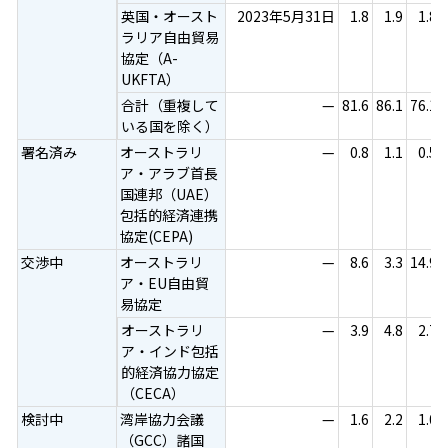
英国・オースト
2023年5月31日
1.8
1.9
1.8
ラリア自由貿易
協定（A-
UKFTA）
合計（重複して
—
81.6
86.1
76.1
いる国を除く）
署名済み
オーストラリ
—
0.8
1.1
0.5
ア・アラブ首長
国連邦（UAE）
包括的経済連携
協定(CEPA)
交渉中
オーストラリ
—
8.6
3.3
14.9
ア・EU自由貿
易協定
オーストラリ
—
3.9
4.8
2.7
ア・インド包括
的経済協力協定
（CECA）
検討中
湾岸協力会議
—
1.6
2.2
1.0
（GCC）諸国