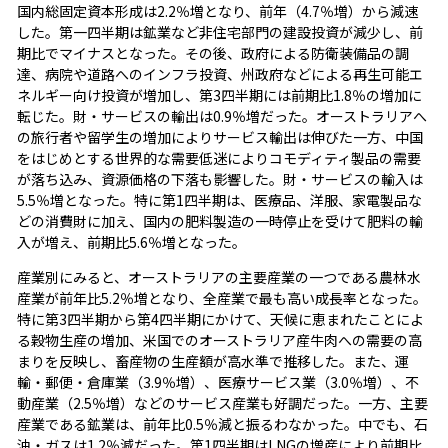
国内総固定資本形成は2.2％増となり、前年（4.7％増）から減速
した。第一四半期は鉱業など非住宅部門の建設投資が減少し、前
期比でマイナスとなった。その後、政府による防衛装備品の調
達、病院や道路へのインフラ投資、州政府などによる再生可能エ
ネルギー向け投資が増加し、第3四半期には前期比1.8％の増加に
転じた。財・サービスの輸出は0.9％増だった。オーストラリアへ
の旅行者や留学生の増加によりサービス輸出は伸びた一方、中国
をはじめとする世界的な需要低迷によりコモディティ製品の需要
が落ち込み、資源価格の下落も影響した。財・サービスの輸入は
5.5％増となった。特に第1四半期は、医療品、洋服、家電製品な
どの消費財に加え、国内の肥料製造の一時停止を受けて肥料の輸
入が増え、前期比5.6％増となった。
産業別にみると、オーストラリアの主要産業の一つである農林水
産業が前年比5.2％増となり、全産業で最も高い成長率となった。
特に第3四半期から第4四半期にかけて、天候に恵まれたことによ
る穀物生産の増加、米国でのオーストラリア産牛肉への需要の高
まりを反映し、畜産物の生産額が高水準で推移した。また、運
輸・郵便・倉庫業（3.9％増）、医療サービス業（3.0％増）、不
動産業（2.5％増）などのサービス産業も好調だった。一方、主要
産業である鉱業は、前年比0.5％減と振るわなかった。中でも、石
油・ガスは1.2％減だった。第1四半期はLNGの増産により前期比