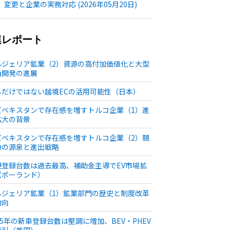
変更と企業の実務対応 (2026年05月20日)
連レポート
ルジェリア鉱業（2）資源の高付加価値化と大型
山開発の進展
るだけではない越境ECの活用可能性（日本）
ズベキスタンで存在感を増すトルコ企業（1）進
拡大の背景
ズベキスタンで存在感を増すトルコ企業（2）競
力の源泉と進出戦略
規登録台数は過去最高、補助金主導でEV市場拡
（ポーランド）
ルジェリア鉱業（1）鉱業部門の歴史と制度改革
動向
25年の新車登録台数は堅調に増加、BEV・PHEV
牽引（英国）