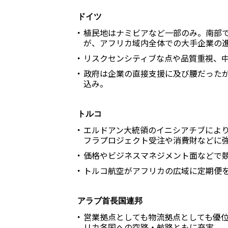
ドイツ
植民地はナミビアなど一部のみ。南部
が、アフリカ域内全体での大手企業の
リスクセンシティブな点や品質重視、
政府は企業の直接支援に及び腰だった
込み。
トルコ
エルドアン大統領のイニシアチブによ
フラプロジェクト受注や消費財などに
価格やビジネスマネジメント面などで
トルコ航空がアフリカの広域に定期便
アラブ首長国連邦
営業拠点としても物流拠点としても優
リカ各国への空路・航路ともに充実。