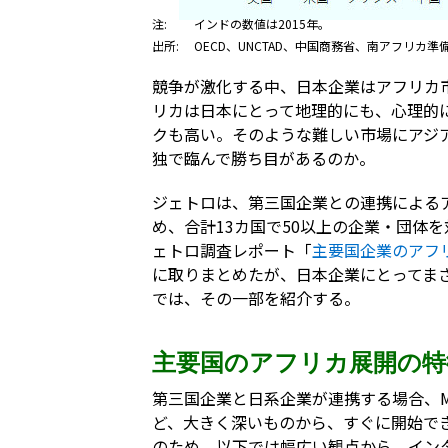
注:
インドの数値は2015年。
出所:
OECD、UNCTAD、中国商務省、南アフリカ
競争が激化する中、日本企業はアフリカ
リカは日本にとって地理的にも、心理的
クも高い。そのような難しい市場にアジ
独で臨んで勝ち目があるのか。
ジェトロは、第三国企業との連携による
め、合計13カ国で50以上の企業・団体
ェトロ調査レポート「
主要国企業のアフリ
に取りまとめたが、日本企業にとってま
では、その一部を紹介する。
主要国のアフリカ展開の特
第三国企業と日系企業が連携する場合、
ど、大きく深いものから、すぐに開始で
のため、以下では幅広い観点から、イン