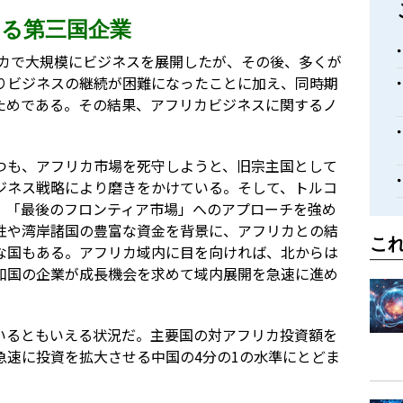
る第三国企業
リカで大規模にビジネスを展開したが、その後、多くが
りビジネスの継続が困難になったことに加え、同時期
ためである。その結果、アフリカビジネスに関するノ
つも、アフリカ市場を死守しようと、旧宗主国として
ジネス戦略により磨きをかけている。そして、トルコ
、「最後のフロンティア市場」へのアプローチを強め
性や湾岸諸国の豊富な資金を背景に、アフリカとの結
こ
な国もある。アフリカ域内に目を向ければ、北からは
和国の企業が成長機会を求めて域内展開を急速に進め
いるともいえる状況だ。主要国の対アフリカ投資額を
急速に投資を拡大させる中国の4分の1の水準にとどま