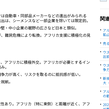
では自動車・同部品メーカーなどの進出がみられる
関
進出は、シーメンスなど一部企業を除いては限定的。
中堅・中小企業の裾野の広さなど日本と類似。
ア
鉱
が、難民危機により転換。アフリカ支援に積極化の見
売
ウ
出
り、アフリカに積極外交。アフリカが必要とするイン
ウ
強み。
争
競争力が高く、リスクを取るのに抵抗感が低い。
新
を就航。
大
ア
の
位性あり。アフリカ（特に東側）と距離が近く、アフ
20
が