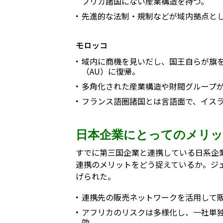
フリカ諸国にない産業構造を持つ。
先進的な法制・規制などが域内拠点と
モロッコ
域内に商機を見いだし、国王自らが旗を
（AU）に復帰。
多角化された産業構造や財閥グループ
フランス語圏諸国とは言語面で、イス
日本企業にとってのメリ
すでに第三国企業と連携している日系企
連携のメリットをどう捉えているか。ジ
げられた。
連携先の販売ネットワークを活用して
アフリカのリスクは多様化し、一社単
効。