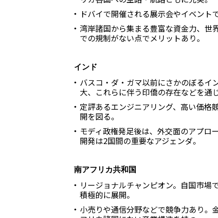
ドバイで開催される展示会やイベント
湾岸諸国から集まる豊富な資金力、世
での規制がない点でメリットあり。
インド
バスコ・ダ・ガマ以前にさかのぼるイ
大、これらに伴う印僑の存在などを通
定評あるエンジニアリング、高い価格
開を図る。
モディ政権発足後は、外交面のアプロ
開発は2国間の重要なアジェンダ。
南アフリカ共和国
リージョナルチャンピオン。自国市場
積極的に展開。
小売りや通信分野などで競争力あり。