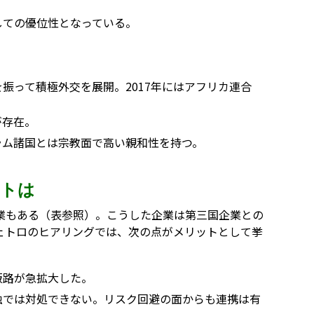
しての優位性となっている。
振って積極外交を展開。2017年にはアフリカ連合
が存在。
ラム諸国とは宗教面で高い親和性を持つ。
ットは
業もある（表参照）。こうした企業は第三国企業との
ェトロのヒアリングでは、次の点がメリットとして挙
販路が急拡大した。
独では対処できない。リスク回避の面からも連携は有