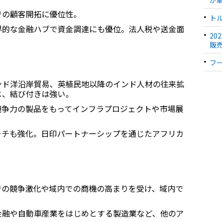
での顧客開拓に優位性。
ト
界的な金融ハブで資金調達にも優位。法人税や送金面
2
販
フ
ンド洋沿岸貿易、英植民地以降のインド人材の往来拡
じ、結び付きは強い。
競争力の製品をもってインフラプロジェクトや市場展
ーチも強化。日印パートナーシップを通じたアフリカ
での競争激化や域内での商機の高まりを受け、域内で
金融や自動車産業をはじめとする製造業など、他のア