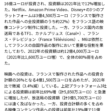
16億ユーロが投資され、投資額は2021年比で12%増加し
た。Netflix、Amazon Prime Video、Disney+の3つのプ
ラットフォームは3億4,500万ユーロ（フランスで製作さ
れた作品への全投資額のうち約22%）をフランス語の映
像コンテンツ制作に投資した。一方、フランス国内の放
送局であるTF1、カナルプリュス（Canal+）、フラン
ス・テレビジョン（France Télévisions）、M6は依然と
してフランスの自国作品の製作において重要な役割を果
たしており、2022年の投資額は約12億4,000万ユーロ
（2021年比1,600万ユーロ増）で、全体の80%弱を占め
た。
映画への投資は、フランスで製作された作品への投資合
計額の26%となる4億1,500万ユーロを占めたが、2021年
比で微減（3.4%減）している。上記プラットフォーム3社
による投資額は前年比69%増（計5,850万ユーロ）と急激
に増加したが、放送局の投資額（計3億5,700万ユーロ）
には遠く及ばなかった。一方、投資合計額の多くを占め
る映像コンテンツ作品への投資は前年比19%増で11億