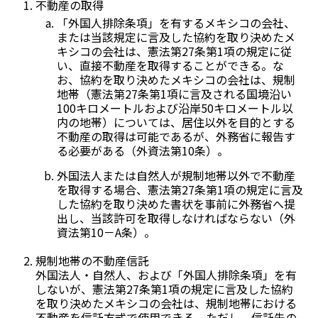
不動産の取得
「外国人排除条項」を有するメキシコの会社、
または当該規定に言及した協約を取り決めたメ
キシコの会社は、憲法第27条第1項の規定に従
い、直接不動産を取得することができる。な
お、協約を取り決めたメキシコの会社は、規制
地帯（憲法第27条第1項に言及される国境沿い
100キロメートルおよび沿岸50キロメートル以
内の地帯）については、居住以外を目的とする
不動産の取得は可能であるが、外務省に報告す
る必要がある（外資法第10条）。
外国法人または自然人が規制地帯以外で不動産
を取得する場合、憲法第27条第1項の規定に言及
した協約を取り決めた書状を事前に外務省へ提
出し、当該許可を取得しなければならない（外
資法第10－A条）。
規制地帯の不動産信託
外国法人・自然人、および「外国人排除条項」を有
しないが、憲法第27条第1項の規定に言及した協約
を取り決めたメキシコの会社は、規制地帯における
不動産を信託方式で使用できる。ただし、信託先の