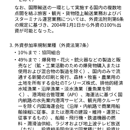
なお、国際輸送の一環として実施する国内の複数地
点間を結ぶ旅客・観光・貨物陸上輸送業務およびバ
スターミナル運営業務については、外資法附則第6条
の規定に基づき、2004年1月1日から外資の100％出
資が可能となった。
外資参加率規制業種（外資法第7条）
10％まで：協同組合
49％まで：爆発物・花火・銃火器などの製造と販
売など（鉱・工業活動のための爆発物購入または
使用および混合物の製造を除く）、国内のみで流
通する新聞の印刷と発行、森林・牧畜・農業用の
土地を所有する会社のTシリーズ株式、排他的経済
水域漁業・沿岸漁業・淡水漁業（養魚業を除
く）、港湾総合管理業（API）、海運法に基づく国
内航路の水先案内港湾サービス、観光用クルーザ
ーを除く内国海運会社（沿岸・内航路で商業用船
舶操縦に従事、または港湾の建設・維持・運営に
従事するもの）、船舶・飛行機・鉄道機器の燃
料・潤滑油供給、ラジオおよび地上波テレビ放送
（ただし、投資相手国内法で同業種に対し投資比