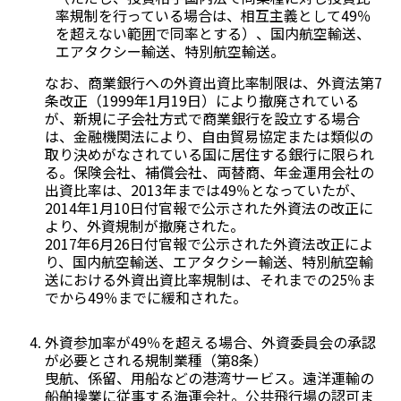
率規制を行っている場合は、相互主義として49％
を超えない範囲で同率とする）、国内航空輸送、
エアタクシー輸送、特別航空輸送。
なお、商業銀行への外資出資比率制限は、外資法第7
条改正（1999年1月19日）により撤廃されている
が、新規に子会社方式で商業銀行を設立する場合
は、金融機関法により、自由貿易協定または類似の
取り決めがなされている国に居住する銀行に限られ
る。保険会社、補償会社、両替商、年金運用会社の
出資比率は、2013年までは49％となっていたが、
2014年1月10日付官報で公示された外資法の改正に
より、外資規制が撤廃された。
2017年6月26日付官報で公示された外資法改正によ
り、国内航空輸送、エアタクシー輸送、特別航空輸
送における外資出資比率規制は、それまでの25％ま
でから49％までに緩和された。
外資参加率が49％を超える場合、外資委員会の承認
が必要とされる規制業種（第8条）
曳航、係留、用船などの港湾サービス。遠洋運輸の
船舶操業に従事する海運会社。公共飛行場の認可ま