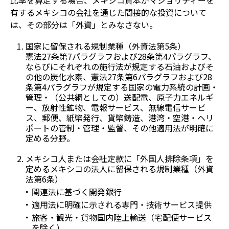
有するメキシコの会社を通じた間接的な投資について
は、その部分は「外資」とみなさない。
国家に留保される規制業種（外資法第5条）
憲法27条第7パラグラフおよび28条第4パラグラフ、
ならびにそれぞれの施行法が規定する石油およびそ
の他の炭化水素、憲法27条第6パラグラフおよび28
条第4パラグラフが規定する国家の電力系統の計画・
管理・（公共網としての）送配電、原子力エネルギ
ー、放射性鉱物、電報サービス、無線電信サービ
ス、郵便、紙幣発行、貨幣鋳造、港湾・空港・ヘリ
ポートの管制・管理・監督、その他適用法が明確に
定める分野。
メキシコ人または会社定款に「外国人排除条項」を
定めるメキシコの法人に留保される規制業種（外資
法第6条）
関連法に基づく開発銀行
適用法に明確に示される専門・技術サービス提供
旅客・観光・貨物国内陸上輸送（宅配便サービス
を除く）