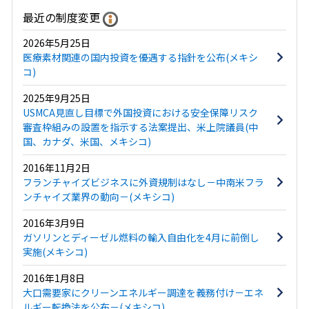
最近の制度変更
2026年5月25日
医療素材関連の国内投資を優遇する指針を公布(メキシ
コ)
2025年9月25日
USMCA見直し目標で外国投資における安全保障リスク
審査枠組みの設置を指示する法案提出、米上院議員(中
国、カナダ、米国、メキシコ)
2016年11月2日
フランチャイズビジネスに外資規制はなし－中南米フラ
ンチャイズ業界の動向－(メキシコ)
2016年3月9日
ガソリンとディーゼル燃料の輸入自由化を4月に前倒し
実施(メキシコ)
2016年1月8日
大口需要家にクリーンエネルギー調達を義務付け－エネ
ルギー転換法を公布－(メキシコ)