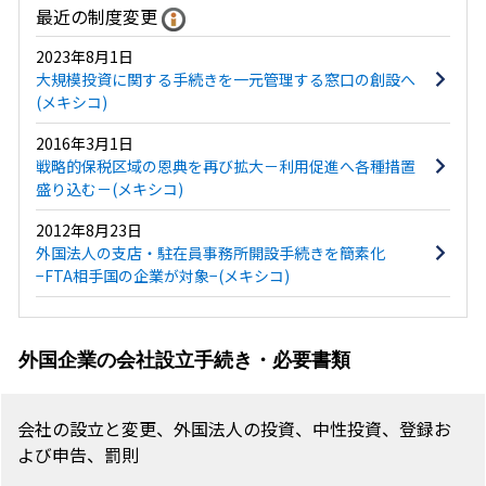
最近の制度変更
2023年8月1日
大規模投資に関する手続きを一元管理する窓口の創設へ
(メキシコ)
2016年3月1日
戦略的保税区域の恩典を再び拡大－利用促進へ各種措置
盛り込む－(メキシコ)
2012年8月23日
外国法人の支店・駐在員事務所開設手続きを簡素化
−FTA相手国の企業が対象−(メキシコ)
外国企業の会社設立手続き・必要書類
会社の設立と変更、外国法人の投資、中性投資、登録お
よび申告、罰則