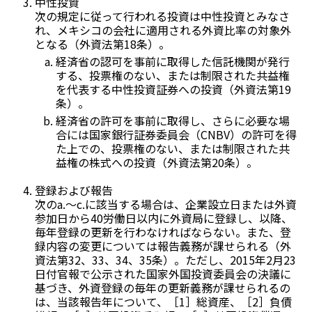
中性投資
次の規定に従って行われる投資は中性投資とみなさ
れ、メキシコの会社に適用される外資比率の対象外
となる（外資法第18条）。
経済省の認可を事前に取得した信託機関が発行
する、投票権のない、または制限された共益権
を代表する中性投資証券への投資（外資法第19
条）。
経済省の許可を事前に取得し、さらに必要な場
合には国家銀行証券委員会（CNBV）の許可を得
た上での、投票権のない、または制限された共
益権の株式への投資（外資法第20条）。
登録および報告
次のa.～c.に該当する場合は、企業設立日または外資
参加日から40労働日以内に外資局に登録し、以降、
毎年登録の更新を行わなければならない。また、登
録内容の変更については報告義務が課せられる（外
資法第32、33、34、35条）。ただし、2015年2月23
日付官報で公示された国家外国投資委員会の決議に
基づき、外資登録の毎年の更新義務が課せられるの
は、当該報告年について、［1］総資産、［2］負債