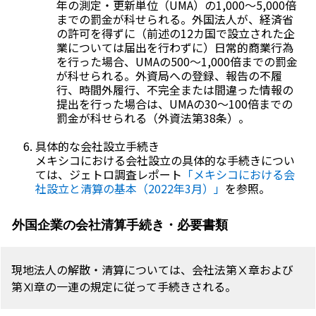
年の測定・更新単位（UMA）の1,000～5,000倍
までの罰金が科せられる。外国法人が、経済省
の許可を得ずに（前述の12カ国で設立された企
業については届出を行わずに）日常的商業行為
を行った場合、UMAの500～1,000倍までの罰金
が科せられる。外資局への登録、報告の不履
行、時間外履行、不完全または間違った情報の
提出を行った場合は、UMAの30～100倍までの
罰金が科せられる（外資法第38条）。
具体的な会社設立手続き
メキシコにおける会社設立の具体的な手続きについ
ては、ジェトロ調査レポート
「メキシコにおける会
社設立と清算の基本（2022年3月）」
を参照。
外国企業の会社清算手続き・必要書類
現地法人の解散・清算については、会社法第Ⅹ章および
第Ⅺ章の一連の規定に従って手続きされる。