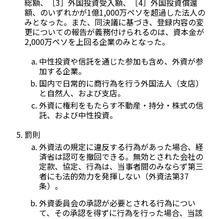
総額、［3］外国投資受入額、［4］外国投資償還
額、のいずれかが1億1,000万ペソを超過した法人の
みとなった。また、同決議に基づき、登録内容の変
更についての報告が義務付けられるのは、資本金が
2,000万ペソを上回る企業のみとなった。
中性投資や信託を通じた参加も含め、外資が参
加する企業。
国内で日常的に商行為を行う外国法人（支店）
と自然人、および支店。
外資に権利をもたらす不動産・持分・株式の信
託、および中性投資。
罰則
外資法の規定に違反する行為があった場合、経
済省は認可を撤回できる。無効とされた会社の
定款、協定、行為は、当事者間のみならず第三
者にも法的効力を発揮しない（外資法第37
条）。
外資委員会の承認が必要とされる行為につい
て、その承認を得ずに行為を行った場合、当該