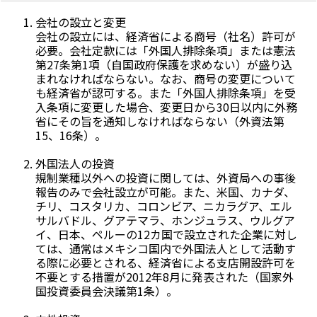
会社の設立と変更
会社の設立には、経済省による商号（社名）許可が
必要。会社定款には「外国人排除条項」または憲法
第27条第1項（自国政府保護を求めない）が盛り込
まれなければならない。なお、商号の変更について
も経済省が認可する。また「外国人排除条項」を受
入条項に変更した場合、変更日から30日以内に外務
省にその旨を通知しなければならない（外資法第
15、16条）。
外国法人の投資
規制業種以外への投資に関しては、外資局への事後
報告のみで会社設立が可能。また、米国、カナダ、
チリ、コスタリカ、コロンビア、ニカラグア、エル
サルバドル、グアテマラ、ホンジュラス、ウルグア
イ、日本、ペルーの12カ国で設立された企業に対し
ては、通常はメキシコ国内で外国法人として活動す
る際に必要とされる、経済省による支店開設許可を
不要とする措置が2012年8月に発表された（国家外
国投資委員会決議第1条）。