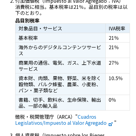
付加価値税（
Impuesto al Valor Agregado：IVA
）
消費税に相当。基本税率は21％。品目別の税率は以
下のとおり。
品目別税率
対象品目・サービス
IVA税率
基本税率
21％
海外からのデジタルコンテンツサービ
21％
ス
商業用の通信、電気、ガス、上下水道
27％
サービス
資本財、肉類、果物、野菜、米を除く
10.5％
穀物類、バルク蜂蜜、農薬、小麦粉、
パン・菓子類など
書籍、切手、飲料水、生命保険、輸出
0％
品、一部の輸入品
徴税・税関管理庁（ARCA）"
Cuadros
Legislativos/Impuesto al Valor Agregado
"
個人資産税（
Impuesto sobre los Bienes