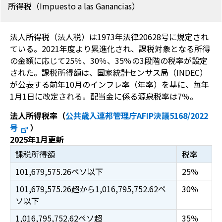
所得税（Impuesto a las Ganancias）
法人所得税（法人税）は1973年法律20628号に規定され
ている。2021年度より累進化され、課税対象となる所得
の金額に応じて25％、30％、35％の3段階の税率が設定
された。課税所得額は、国家統計センサス局（INDEC）
が公表する前年10月のインフレ率（年率）を基に、毎年
1月1日に改定される。配当金に係る源泉税率は7％。
法人所得税率（
公共歳入連邦管理庁AFIP決議5168/2022
号
）
2025年1月更新
課税所得額
税率
101,679,575.26ペソ以下
25％
101,679,575.26超から1,016,795,752.62ペ
30％
ソ以下
1,016,795,752.62ペソ超
35％