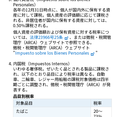
Personales
）
各年の12月31日時点に、個人が国内外に保有する資
産に対して課税。個人資産の評価額に応じて課税さ
れる。非居住者が国内に保有する資産に対しては、
0.50％課税される。
個人資産の評価額および保有資産に対する税率につ
いては、
法律23966号25条
、または徴税・税関管
理庁（ARCA）ウェブサイトで参照できる。
徴税・税関管理庁（ARCA）ウェブサイト
"
Impuesto sobre los Bienes Personales
"
内国税（
Impuestos Internos
）
いわゆる奢侈税。ぜいたく品とされる製品に課税さ
れ、以下のとおり品目により税率は異なる。自動
車、二輪車、レジャー用船舶の課税対象価格は四半
期ごとに調整され、徴税・税関管理庁（ARCA）が発
表する。
品目別税率
対象品目
税率
たばこ
20～
73％