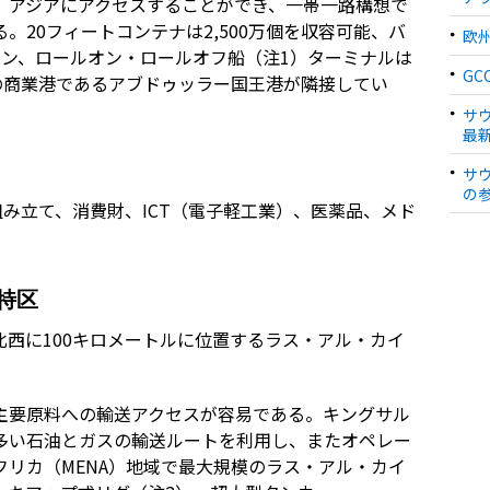
、アジアにアクセスすることができ、一帯一路構想で
。20フィートコンテナは2,500万個を収容可能、バ
欧
万トン、ロールオン・ロールオフ船（注1）ターミナルは
G
の商業港であるアブドゥッラー国王港が隣接してい
サ
最
サ
の
み立て、消費財、ICT（電子軽工業）、医薬品、メド
特区
西に100キロメートルに位置するラス・アル・カイ
主要原料への輸送アクセスが容易である。キングサル
多い石油とガスの輸送ルートを利用し、またオペレー
リカ（MENA）地域で最大規模のラス・アル・カイ