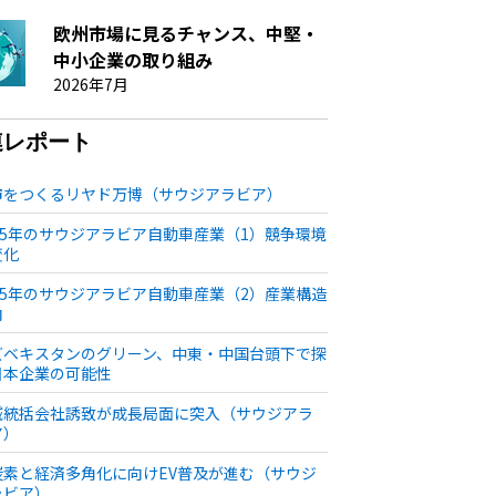
欧州市場に見るチャンス、中堅・
中小企業の取り組み
2026年7月
連レポート
市をつくるリヤド万博（サウジアラビア）
025年のサウジアラビア自動車産業（1）競争環境
変化
025年のサウジアラビア自動車産業（2）産業構造
向
ズベキスタンのグリーン、中東・中国台頭下で探
日本企業の可能性
域統括会社誘致が成長局面に突入（サウジアラ
ア）
炭素と経済多角化に向けEV普及が進む（サウジ
ラビア）