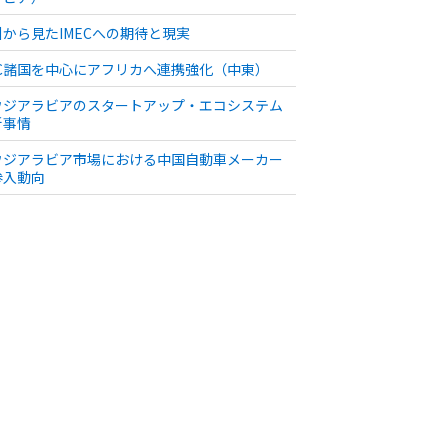
州から見たIMECへの期待と現実
CC諸国を中心にアフリカへ連携強化（中東）
ウジアラビアのスタートアップ・エコシステム
新事情
ウジアラビア市場における中国自動車メーカー
参入動向