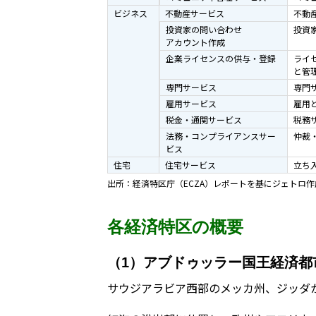
ビジネス
不動産サービス
不動
投資家の問い合わせ
投資
アカウント作成
企業ライセンスの供与・登録
ライ
と管
専門サービス
専門
雇用サービス
雇用
税金・通関サービス
税務
法務・コンプライアンスサー
仲裁
ビス
住宅
住宅サービス
立ち
出所：経済特区庁（ECZA）レポートを基にジェトロ作
各経済特区の概要
（1）アブドゥッラー国王経済都
サウジアラビア西部のメッカ州、ジッダ