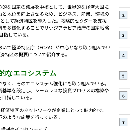
心的な国家の発展を中核として、世界的な経済大国に
力と地位を向上させるため、ビジネス、産業、環境の
段として経済特区を導入した。戦略的セクターを支援
済を多様化することでサウジアラビア政府の国家戦略
を目指している。
いて経済特区庁（ECZA）が中心となり取り組んでい
経済特区の概要について紹介する。
的なエコシステム
でなく、そのエコシステム強化にも取り組んでいる。
資基準を設定し、シームレスな投資プロセスの構築や
を目指している。
、経済特区のネットワークが企業にとって魅力的で、
下のような施策を行っている。
た規制やインセンティブ