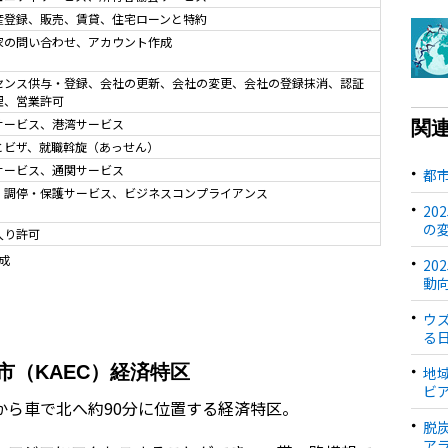
産登録、販売、賃貸、住宅ローンと特約
家の問い合わせ、アカウント作成
センス供与・登録、会社の更新、会社の変更、会社の登録抹消、認証
理、営業許可
サービス、港湾サービス
関
とビザ、就職斡旋（あっせん）
サービス、通関サービス
都
・調停・保護サービス、ビジネスコンプライアンス
2
の
入り許可
成
2
動
ウ
る
市（KAEC）経済特区
地
ビ
から車で北へ約90分に位置する経済特区。
脱
ア