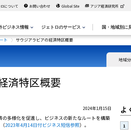
トロについて
お問い合わせ
Global Site
アジア経済研究所
外ビジネス情報
ジェトロのサービス
国・地域別に
ート
サウジアラビアの経済特区概要
地域
経済特区概要
2024年1月15日
よ
済の多様化を促進し、ビジネスの新たなルートを構築
た（
2023年4月14日付ビジネス短信参照
）。