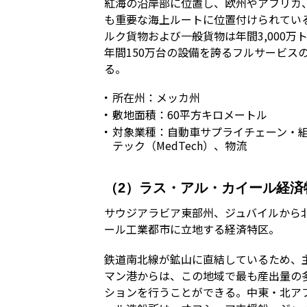
紅海の沿岸部に位置し、欧州やアフリカ
も重要な海上ルートに位置付けられている
ルク貨物および一般貨物は年間3,000
年間150万台の設備を誇るフルサービス
る。
所在州：メッカ州
敷地面積：60平方キロメートル
対象業種：自動車サプライチェーン・組
テック（MedTech）、物流
（2）ラス・アル・カイール経済
サウジアラビア東部州、ジュバイルから北
ール工業都市に立地する経済特区。
鉄道南北線が鉱山に直結しているため、
マン港からは、この地域で最も産出量の
ションを行うことができる。中東・北アフ