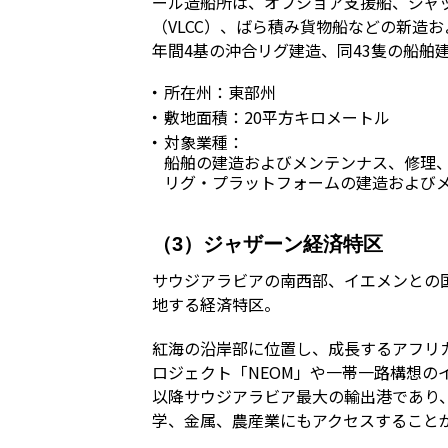
ール造船所は、オフショア支援船、ジャ
（VLCC）、ばら積み貨物船などの新造
年間4基の沖合リグ建造、同43隻の船舶
所在州：東部州
敷地面積：20平方キロメートル
対象業種：
船舶の建造およびメンテンナス、修理
リグ・プラットフォームの建造および
（3）ジャザーン経済特区
サウジアラビアの南西部、イエメンとの
地する経済特区。
紅海の沿岸部に位置し、成長するアフリ
ロジェクト「NEOM」や一帯一路構想の
以降サウジアラビア最大の輸出港であり
学、金属、農産業にもアクセスすることが