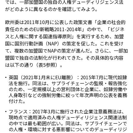
では、一部加盟国の独自の人権デューディリジェンス法
がどのように異なるのかを確認してみよう。
欧州委は2011年10月に公表した政策文書「企業の社会的
責任のためのEU新戦略2011-2014年」の中で、「ビジネ
スと人権に関する国連指導原則」を実行するため、加盟
国に国別行動計画（NAP）の策定を促した。これを受け
て、複数の加盟国でNAPの策定が進んだ。さらに、一部加
盟国で独自の法制化が行われてきた。その具体的な内容
は以下の通り（表5参照）。
英国（2021年1月末にEU離脱）：2015年7月に現代奴隷
法を施行。同法は、サプライチェーンの監視・報告強化
のため、一定規模以上の営利団体と企業に、奴隷労働や
人身取引などの強制労働に絞って年次声明の公表を義務
付けた。
フランス：2017年3月に施行された企業注意義務法は、
現時点で適用済みの人権デューディリジェンス関連法制
の中では最も範囲が広い。同法は、サプライチェーンで
の人権・環境に対する悪影響についてのデューディリジ