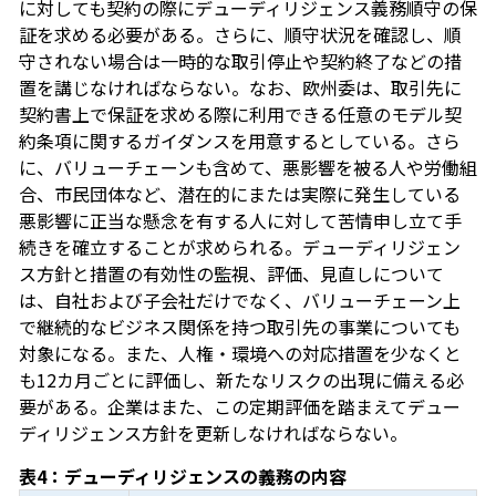
に対しても契約の際にデューディリジェンス義務順守の保
証を求める必要がある。さらに、順守状況を確認し、順
守されない場合は一時的な取引停止や契約終了などの措
置を講じなければならない。なお、欧州委は、取引先に
契約書上で保証を求める際に利用できる任意のモデル契
約条項に関するガイダンスを用意するとしている。さら
に、バリューチェーンも含めて、悪影響を被る人や労働組
合、市民団体など、潜在的にまたは実際に発生している
悪影響に正当な懸念を有する人に対して苦情申し立て手
続きを確立することが求められる。デューディリジェン
ス方針と措置の有効性の監視、評価、見直しについて
は、自社および子会社だけでなく、バリューチェーン上
で継続的なビジネス関係を持つ取引先の事業についても
対象になる。また、人権・環境への対応措置を少なくと
も12カ月ごとに評価し、新たなリスクの出現に備える必
要がある。企業はまた、この定期評価を踏まえてデュー
ディリジェンス方針を更新しなければならない。
表4：デューディリジェンスの義務の内容