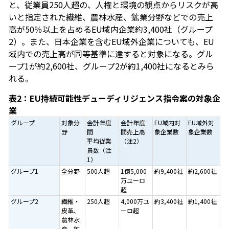
と、従業員250人超の、人権と環境の観点からリスクが高
いと指定された繊維、農林水産、鉱業分野などでの売上
高が50％以上を占めるEU域内企業約3,400社（グループ
2）。また、日本企業を含むEU域外企業についても、EU
域内での売上高が同等基準に達すると対象になる。グル
ープ1が約2,600社、グループ2が約1,400社になるとみら
れる。
表2：EU持続可能性デューディリジェンス指令案の対象企
業
グループ
対象分
会計年度
会計年度
EU域内対
EU域外対
野
間
間売上高
象企業数
象企業数
平均従業
（注2）
員数（注
1）
グループ1
全分野
500人超
1億5,000
約9,400社
約2,600社
万ユーロ
超
グループ2
繊維・
250人超
4,000万ユ
約3,400社
約1,400社
皮革、
ーロ超
農林水
産、鉱