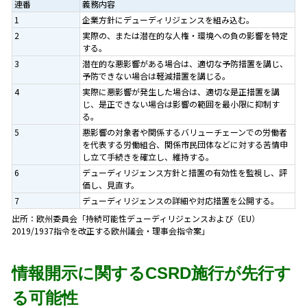
連番
義務内容
1
企業方針にデューディリジェンスを組み込む。
2
実際の、または潜在的な人権・環境への負の影響を特定
する。
3
潜在的な悪影響がある場合は、適切な予防措置を講じ、
予防できない場合は軽減措置を講じる。
4
実際に悪影響が発生した場合は、適切な是正措置を講
じ、是正できない場合は影響の範囲を最小限に抑制す
る。
5
悪影響の対象者や関係するバリューチェーンでの労働者
を代表する労働組合、関係市民団体などに対する苦情申
し立て手続きを確立し、維持する。
6
デューディリジェンス方針と措置の有効性を監視し、評
価し、見直す。
7
デューディリジェンスの詳細や対応措置を公開する。
出所：欧州委員会「持続可能性デューディリジェンスおよび（EU）
2019/1937指令を改正する欧州議会・理事会指令案」
情報開示に関するCSRD施行が先行す
る可能性