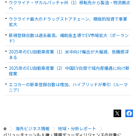
ウクライナ・ザカルパッチャ州（1）移転先から製造・物流拠点
へ
ウクライナ最大のドラッグストアチェーン、積極的投資で事業
拡大
新規登録台数は過去最高、補助金主導でEV市場拡大（ポーラン
ド）
2025年のEU自動車産業（1）米中向け輸出が大幅減、危機感深
まる
2025年のEU自動車産業（2）中国EV台頭で域内産優遇に向け新
提案
エコカーの新車登録台数は増加、ハイブリッドが牽引（ルーマ
ニア）
海外ビジネス情報
地域・分析レポート
バリューチェーンも人権・環境デューディリジェンスの対象に