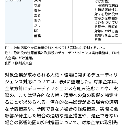
けが対象）
な影
（長期的な利益
と持続可能性に
響が
対する取締役の
ある
貢献が変動報酬
場合
にひもづいてい
だけ
る場合、温暖化
DD
対策における義
務履行を正当に
義務
考慮）
注1：地球温暖化を産業革命前と比べて1.5度以内に抑制すること。
注2：取締役の注意義務と取締役のデューディリジェンス実施義務は、EU域
内企業にだけ適用。
出所：欧州委員会
対象企業が求められる人権・環境に関するデューディリ
ジェンス対応については、表4に整理した。対象企業は、
企業方針にデューディリジェンスを組み込むことや、実
際の、または潜在的な人権・環境への負の影響を特定す
ることが求められる。潜在的な悪影響がある場合の適切
な予防措置や、予防できない場合の軽減措置、実際に悪
影響が発生した場合の適切な是正措置や、是正できない
場合の影響範囲の抑制措置について、対象企業は取引先