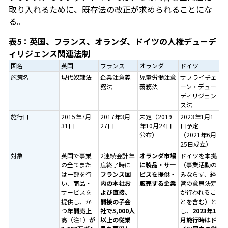
取り入れるために、既存法の改正が求められることにな
る。
表5：英国、フランス、オランダ、ドイツの人権デューデ
ィリジェンス関連法制
国名
英国
フランス
オランダ
ドイツ
施策名
現代奴隷法
企業注意義
児童労働注意
サプライチェ
務法
義務法
ーン・デュー
ディリジェン
ス法
施行日
2015年7月
2017年3月
未定（2019
2023年1月1
31日
27日
年10月24日
日予定
公布）
（2021年6月
25日成立）
対象
英国で事業
2連続会計年
オランダ市場
ドイツを本拠
の全てまた
度終了時に
に製品・サー
（事業活動の
は一部を行
フランス国
ビスを提供・
みならず、経
い、商品・
内の本社お
販売する企業
営の意思決定
サービスを
よび直接、
が行われるこ
提供し、か
間接の子会
とを含む）と
つ
年間売上
社で5,000人
し、
2023年1
高
（注1）
が
以上の従業
月施行時はド