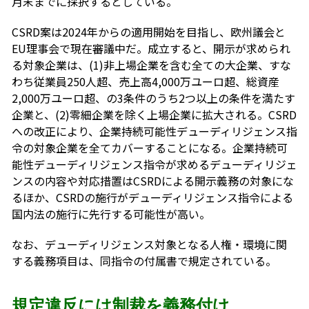
月末までに採択するとしている。
CSRD案は2024年からの適用開始を目指し、欧州議会と
EU理事会で現在審議中だ。成立すると、開示が求められ
る対象企業は、(1)非上場企業を含む全ての大企業、すな
わち従業員250人超、売上高4,000万ユーロ超、総資産
2,000万ユーロ超、の3条件のうち2つ以上の条件を満たす
企業と、(2)零細企業を除く上場企業に拡大される。CSRD
への改正により、企業持続可能性デューディリジェンス指
令の対象企業を全てカバーすることになる。企業持続可
能性デューディリジェンス指令が求めるデューディリジェ
ンスの内容や対応措置はCSRDによる開示義務の対象にな
るほか、CSRDの施行がデューディリジェンス指令による
国内法の施行に先行する可能性が高い。
なお、デューディリジェンス対象となる人権・環境に関
する義務項目は、同指令の付属書で規定されている。
規定違反には制裁を義務付け