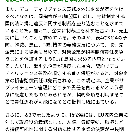
また、デューディリジェンス義務以外に企業が気を付け
るべきなのは、同指令がEU加盟国に対し、今後制定する
国内法に規定違反に関する制裁を盛り込むことを求めて
いることだ。加えて、企業に制裁金を科す場合には、売上
高に基づくことも求めている。そのほか、表4の3と4の予
防、軽減、是正、抑制措置の義務違反について、取引先
企業による場合も含めて、対象企業が損害賠償責任を負
うことを保証するようEU加盟国に求める内容となってい
る。ただし、取引先企業が違反した場合、契約でデュー
ディリジェンス義務を順守する旨の保証があると、対象企
業の損害賠償責任は免責される。この規定は、企業がサ
プライチェーン管理にどこまで責任を負えるかという懸
念に配慮したものとみられるが、契約条項を利用するこ
とで責任逃れが可能になるとの批判も既に出ている。
さらに、表3で示したように、指令案には、EU域内企業に
対して取締役の義務として、人権、気候変動、環境など
の持続可能性に関する課題に関する企業の決定が中長期