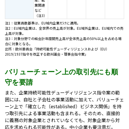
業関連
など
（注3）
注1：従業員数基準は、EU域内企業だけに適用。
注2：EU域内企業は、全世界の売上高が対象。EU域外企業は、EU域内での売
上高が対象。
注3：対象分野での純会計年度間売上高が全体売上高の50％以上を占める場
合に対象となる。
出所：欧州委員会「持続可能性デューディリジェンスおよび（EU）
2019/1937指令を改正する欧州議会・理事会指令案」
バリューチェーン上の取引先にも順
守を要請
また、企業持続可能性デューディリジェンス指令案の範
囲には、自社と子会社の事業活動に加えて、バリューチェ
ーン上で「確立した（established）ビジネス関係」を持
つ取引先による事業活動も含まれる。そのため、直接的
に義務の対象企業とされていなくても、対象企業から対
応を求められる可能性がある。中小企業も要注意だ。