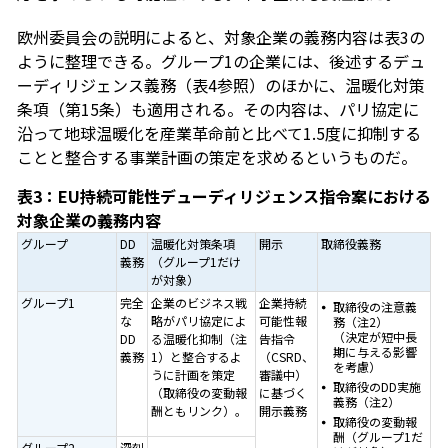
欧州委員会の説明によると、対象企業の義務内容は表3の
ように整理できる。グループ1の企業には、後述するデュ
ーディリジェンス義務（表4参照）のほかに、温暖化対策
条項（第15条）も適用される。その内容は、パリ協定に
沿って地球温暖化を産業革命前と比べて1.5度に抑制する
ことと整合する事業計画の策定を求めるというものだ。
表3：EU持続可能性デューディリジェンス指令案における
対象企業の義務内容
グループ
DD
温暖化対策条項
開示
取締役義務
義務
（グループ1だけ
が対象）
グループ1
完全
企業のビジネス戦
企業持続
取締役の注意義
な
略がパリ協定によ
可能性報
務（注2）
（決定が短中長
DD
る温暖化抑制（注
告指令
期に与える影響
義務
1）と整合するよ
（CSRD、
を考慮）
うに計画を策定
審議中）
取締役のDD実施
（取締役の変動報
に基づく
義務（注2）
酬ともリンク）。
開示義務
取締役の変動報
酬（グループ1だ
グループ2
深刻
―