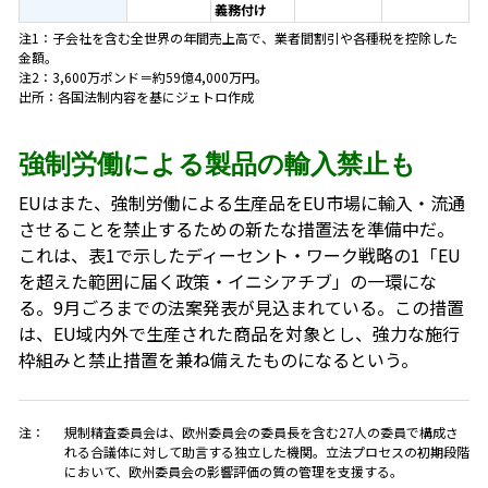
義務付け
注1：子会社を含む全世界の年間売上高で、業者間割引や各種税を控除した
金額。
注2：3,600万ポンド＝約59億4,000万円。
出所：各国法制内容を基にジェトロ作成
強制労働による製品の輸入禁止も
EUはまた、強制労働による生産品をEU市場に輸入・流通
させることを禁止するための新たな措置法を準備中だ。
これは、表1で示したディーセント・ワーク戦略の1「EU
を超えた範囲に届く政策・イニシアチブ」の一環にな
る。9月ごろまでの法案発表が見込まれている。この措置
は、EU域内外で生産された商品を対象とし、強力な施行
枠組みと禁止措置を兼ね備えたものになるという。
注：
規制精査委員会は、欧州委員会の委員長を含む27人の委員で構成さ
れる合議体に対して助言する独立した機関。立法プロセスの初期段階
において、欧州委員会の影響評価の質の管理を支援する。