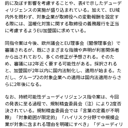
的に及ぼす影響を考慮することや、表4で示したデューデ
ィリジェンスの実施が盛り込まれている。加えて、EU域
内外を問わず、対象企業が取締役への変動報酬を設定す
る際には、温暖化対策に関する取締役の義務履行を正当
に考慮するようEU加盟国に求めている。
同指令案は今後、欧州議会とEU理事会（閣僚理事会）で
審議されるが、既にさまざまな指摘や声明が利害関係者
から出されており、多くの修正が予想される。そのた
め、審議には2年近く要する可能性がある。採択される
と、加盟国が2年以内に国内法制化し、適用が始まる。た
だし、グループ2の対象企業への適用は国内法適用からさ
らに2年後になる。
なお、持続可能性デューディリジェンス指令案は、今回
の発表に至る過程で、規制精査委員会（注）により2度否
決されている。規制精査委員会では「言葉の定義が不明
瞭」「対象範囲が限定的」「ハイリスク分野で中規模企
業が対象に含まれる理由を明確にすべき」「デューディリ