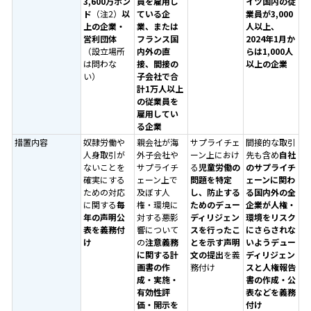
3,600万ポン
員を雇用し
イツ国内の従
ド
（注2）
以
ている企
業員が3,000
上の企業・
業、または
人以上、
営利団体
フランス国
2024年1月か
（設立場所
内外の直
らは1,000人
は問わな
接、間接の
以上の企業
い）
子会社で合
計1万人以上
の従業員を
雇用してい
る企業
措置内容
奴隷労働や
親会社が海
サプライチェ
間接的な取引
人身取引が
外子会社や
ーン上におけ
先も含め
自社
ないことを
サプライチ
る
児童労働の
のサプライチ
確実にする
ェーン上で
問題を特定
ェーンに関わ
ための対応
及ぼす人
し、防止する
る国内外の全
に関する
毎
権・環境に
ためのデュー
企業が人権・
年の声明公
対する悪影
ディリジェン
環境をリスク
表を義務付
響について
スを行ったこ
にさらされな
け
の
注意義務
とを示す声明
いようデュー
に関する計
文の提出
を義
ディリジェン
画書の作
務付け
スと人権報告
成・実施・
書の作成・公
有効性評
表などを義務
価・開示を
付け