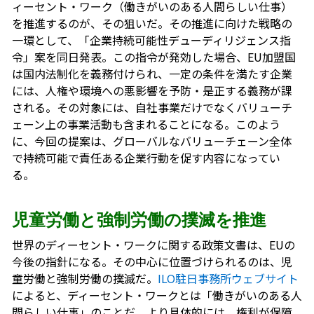
ィーセント・ワーク（働きがいのある人間らしい仕事）
を推進するのが、その狙いだ。その推進に向けた戦略の
一環として、「企業持続可能性デューディリジェンス指
令」案を同日発表。この指令が発効した場合、EU加盟国
は国内法制化を義務付けられ、一定の条件を満たす企業
には、人権や環境への悪影響を予防・是正する義務が課
される。その対象には、自社事業だけでなくバリューチ
ェーン上の事業活動も含まれることになる。このよう
に、今回の提案は、グローバルなバリューチェーン全体
で持続可能で責任ある企業行動を促す内容になってい
る。
児童労働と強制労働の撲滅を推進
世界のディーセント・ワークに関する政策文書は、EUの
今後の指針になる。その中心に位置づけられるのは、児
童労働と強制労働の撲滅だ。
ILO駐日事務所ウェブサイト
によると、ディーセント・ワークとは「働きがいのある人
間らしい仕事」のことだ。より具体的には、権利が保障