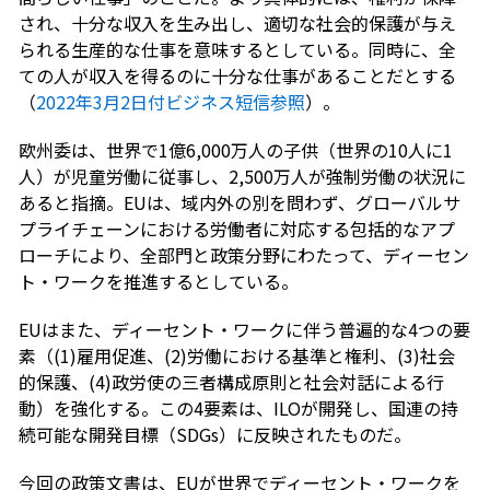
され、十分な収入を生み出し、適切な社会的保護が与え
られる生産的な仕事を意味するとしている。同時に、全
ての人が収入を得るのに十分な仕事があることだとする
（
2022年3月2日付ビジネス短信参照
）。
欧州委は、世界で1億6,000万人の子供（世界の10人に1
人）が児童労働に従事し、2,500万人が強制労働の状況に
あると指摘。EUは、域内外の別を問わず、グローバルサ
プライチェーンにおける労働者に対応する包括的なアプ
ローチにより、全部門と政策分野にわたって、ディーセン
ト・ワークを推進するとしている。
EUはまた、ディーセント・ワークに伴う普遍的な4つの要
素（(1)雇用促進、(2)労働における基準と権利、(3)社会
的保護、(4)政労使の三者構成原則と社会対話による行
動）を強化する。この4要素は、ILOが開発し、国連の持
続可能な開発目標（SDGs）に反映されたものだ。
今回の政策文書は、EUが世界でディーセント・ワークを