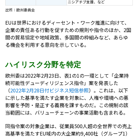
ニシアチブ支援、など
出所：欧州委員会
EUは世界におけるディーセント・ワーク推進に向けて、
企業の責任ある行動を促すための規則や指令のほか、2国
間の貿易協定や地域政策、多国間の枠組みなど、あらゆ
る機会を利用する意向を示している。
ハイリスク分野を特定
欧州委は2022年2月23日、表1の1の一環として「企業持
続可能性デューディリジェンス指令」案を発表した
（
2022年2月28日付ビジネス短信参照
）。これは、以下
に示した基準を満たす企業を対象に、人権や環境への悪
影響を予防・是正する義務を課すものだ。この規制の該
当範囲には、バリューチェーンの事業活動も含まれる。
同指令案の対象企業は、従業員500人超の全世界での売上
高基準を満たすEU域内の大企業約9,400社（グループ1）