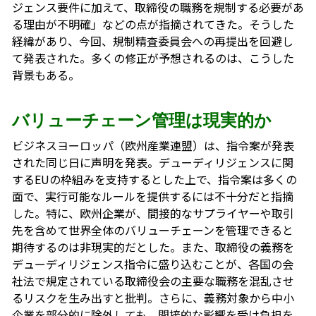
ジェンス要件に加えて、取締役の職務を規制する必要があ
る理由が不明確」などの点が指摘されてきた。そうした
経緯があり、今回、規制精査委員会への再提出を回避し
て発表された。多くの修正が予想されるのは、こうした
背景もある。
バリューチェーン管理は現実的か
ビジネスヨーロッパ（欧州産業連盟）は、指令案が発表
された同じ日に声明を発表。デューディリジェンスに関
するEUの枠組みを支持するとした上で、指令案は多くの
面で、実行可能なルールを提供するには不十分だと指摘
した。特に、欧州企業が、間接的なサプライヤーや取引
先を含めて世界全体のバリューチェーンを管理できると
期待するのは非現実的だとした。また、取締役の義務を
デューディリジェンス指令に盛り込むことが、各国の会
社法で規定されている取締役会の主要な職務を混乱させ
るリスクを生み出すと批判。さらに、義務対象から中小
企業を部分的に除外しても、間接的な影響を受け負担を